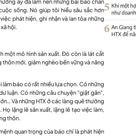
hường ấy đã làm nên những bài báo chân
5
Khi một hợ
uộc sống. Nó giúp tôi hiểu sâu sắc hơn
như doanh
việc phát hiện, ghi nhận và lan tỏa những
xã hội.
6
An Giang t
HTX để nân
h một mô hình sản xuất. Đó còn là lát cắt
g thôn mới, giảm nghèo bền vững và nâng
ời làm báo có rất nhiều lựa chọn. Có những
 dư luận. Có những câu chuyện "giật gân",
ớn… Và những HTX ở các làng quê thường
Họ lặng lẽ sản xuất, lặng lẽ tạo việc làm,
ông thôn.
 mệnh quan trọng của báo chí là phát hiện