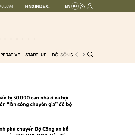
HNXINDEX:
293.44
UPCOMINDEX:
126.99
+ 0.25 (+0.09%)
+ 
PERATIVE
START-UP
ĐỜI SỐNG
PODCAST
VNCOOP
ẩn bị 50.000 căn nhà ở xã hội
ón “làn sóng chuyên gia” đổ bộ
ính phủ chuyển Bộ Công an hồ