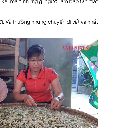
kê, mà ở những gì người làm báo tận mắt
.
. Và thường những chuyến đi vất vả nhất