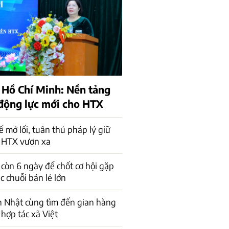
 Hồ Chí Minh: Nền tảng
 động lực mới cho HTX
ế mở lối, tuân thủ pháp lý giữ
 HTX vươn xa
 còn 6 ngày để chốt cơ hội gặp
ác chuỗi bán lẻ lớn
n Nhật cùng tìm đến gian hàng
 hợp tác xã Việt