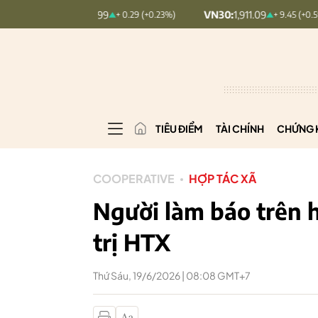
EX:
126.99
VN30:
1,911.09
VNI
+ 0.29 (+0.23%)
+ 9.45 (+0.5%)
TIÊU ĐIỂM
TÀI CHÍNH
CHỨNG 
COOPERATIVE
HỢP TÁC XÃ
Người làm báo trên h
trị HTX
Thứ Sáu, 19/6/2026 | 08:08 GMT+7