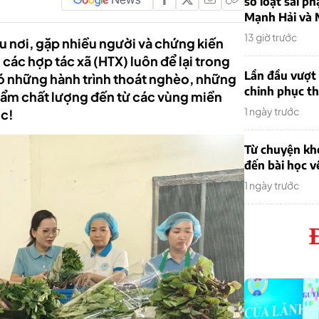
sơ loạt sai ph
Mạnh Hải và 
13 giờ trước
u nơi, gặp nhiều người và chứng kiến
ác hợp tác xã (HTX) luôn để lại trong
Lần đầu vượt 
ó có những hành trình thoát nghèo, những
chinh phục th
m chất lượng đến từ các vùng miền
1 ngày trước
̣c!
Từ chuyện khở
đến bài học v
1 ngày trước