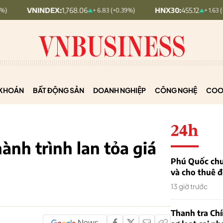
NDEX:
1,768.06
HNX30:
455.12
+ 6.83 (+0.39%)
+ 1.63 (+0.36%)
KHOÁN
BẤT ĐỘNG SẢN
DOANH NGHIỆP
CÔNG NGHỆ
COO
24h
ành trình lan tỏa giá
Phú Quốc chu
và cho thuê đ
13 giờ trước
Thanh tra Ch