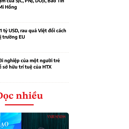
ạm của SJC, PNJ, DOJI, Bảo Tín
Mi Hồng
1 tỷ USD, rau quả Việt đổi cách
ị trường EU
i nghiệp của một người trẻ
ề sở hữu trí tuệ của HTX
Đọc nhiều