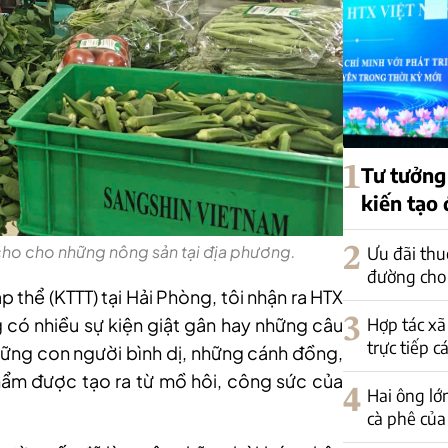
1
Tư tưởng
kiến tạo
̃ cho cho những nông sản tại địa phương.
2
Ưu đãi thu
đường cho
 thể (KTTT) tại Hải Phòng, tôi nhận ra HTX
3
Hợp tác xã
g có nhiều sự kiện giật gân hay những câu
trực tiếp c
ững con người bình dị, những cánh đồng,
hẩm được tạo ra từ mồ hôi, công sức của
4
Hai ông lớ
cà phê của