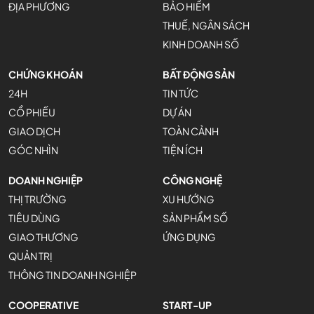
ĐỊA PHƯƠNG
BẢO HIỂM
THUẾ, NGÂN SÁCH
KINH DOANH SỐ
CHỨNG KHOÁN
BẤT ĐỘNG SẢN
24H
TIN TỨC
CỔ PHIẾU
DỰ ÁN
GIAO DỊCH
TOÀN CẢNH
GÓC NHÌN
TIỆN ÍCH
DOANH NGHIỆP
CÔNG NGHỆ
THỊ TRƯỜNG
XU HƯỚNG
TIÊU DÙNG
SẢN PHẨM SỐ
GIAO THƯƠNG
ỨNG DỤNG
QUẢN TRỊ
THÔNG TIN DOANH NGHIỆP
COOPERATIVE
START-UP