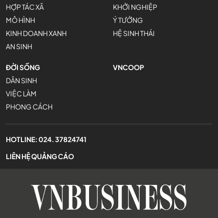
HỢP TÁC XÃ
KHỞI NGHIỆP
MÔ HÌNH
Ý TƯỞNG
KINH DOANH XANH
HỆ SINH THÁI
AN SINH
ĐỜI SỐNG
VNCOOP
DÂN SINH
VIỆC LÀM
PHONG CÁCH
HOTLINE:
024. 37824741
LIÊN HỆ QUẢNG CÁO