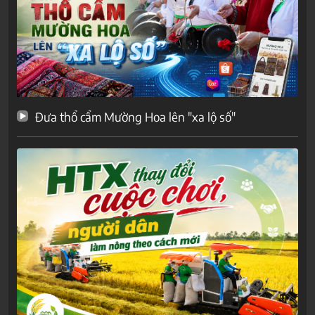
Đưa thổ cẩm Mường Hoa lên "xa lộ số"