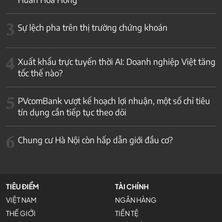
3
Sự lệch pha trên thị trường chứng khoán
4
Xuất khẩu trực tuyến thời AI: Doanh nghiệp Việt tăng
tốc thế nào?
5
PVcomBank vượt kế hoạch lợi nhuận, một số chỉ tiêu
tín dụng cần tiếp tục theo dõi
6
Chung cư Hà Nội còn hấp dẫn giới đầu cơ?
TIÊU ĐIỂM
TÀI CHÍNH
VIỆT NAM
NGÂN HÀNG
THẾ GIỚI
TIỀN TỆ