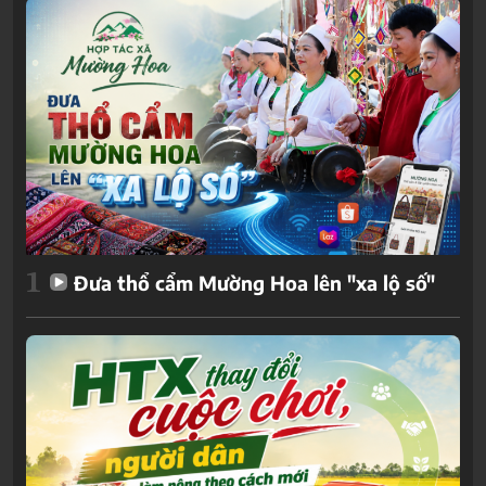
1
Đưa thổ cẩm Mường Hoa lên "xa lộ số"