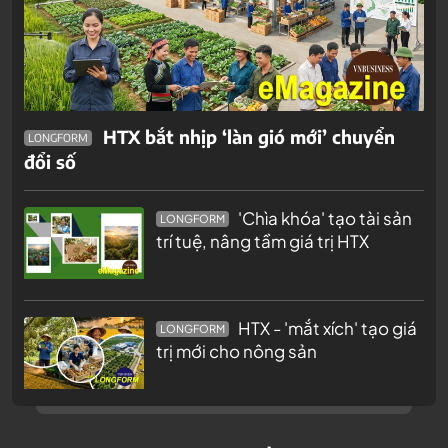
HTX bắt nhịp ‘làn gió mới’ chuyển
LONGFORM
đổi số
'Chìa khóa' tạo tài sản
LONGFORM
trí tuệ, nâng tầm giá trị HTX
HTX - 'mắt xích' tạo giá
LONGFORM
trị mới cho nông sản