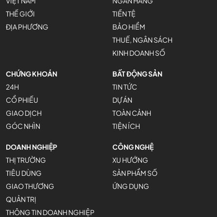
VIỆT NAM
NGÂN HÀNG
THẾ GIỚI
TIỀN TỆ
ĐỊA PHƯƠNG
BẢO HIỂM
THUẾ, NGÂN SÁCH
KINH DOANH SỐ
CHỨNG KHOÁN
BẤT ĐỘNG SẢN
24H
TIN TỨC
CỔ PHIẾU
DỰ ÁN
GIAO DỊCH
TOÀN CẢNH
GÓC NHÌN
TIỆN ÍCH
DOANH NGHIỆP
CÔNG NGHỆ
THỊ TRƯỜNG
XU HƯỚNG
TIÊU DÙNG
SẢN PHẨM SỐ
GIAO THƯƠNG
ỨNG DỤNG
QUẢN TRỊ
THÔNG TIN DOANH NGHIỆP