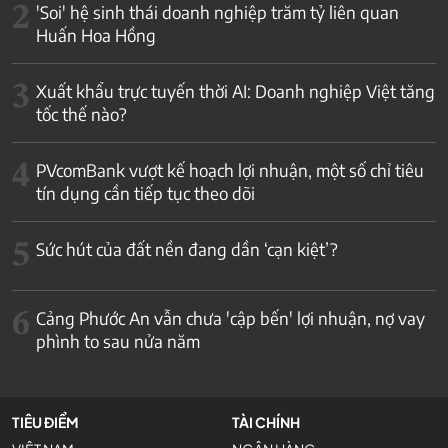
2
'Soi' hệ sinh thái doanh nghiệp trăm tỷ liên quan
Huấn Hoa Hồng
3
Xuất khẩu trực tuyến thời AI: Doanh nghiệp Việt tăng
tốc thế nào?
4
PVcomBank vượt kế hoạch lợi nhuận, một số chỉ tiêu
tín dụng cần tiếp tục theo dõi
5
Sức hút của đất nền đang dần ‘cạn kiệt’?
6
Cảng Phước An vẫn chưa 'cập bến' lợi nhuận, nợ vay
phình to sau nửa năm
TIÊU ĐIỂM
TÀI CHÍNH