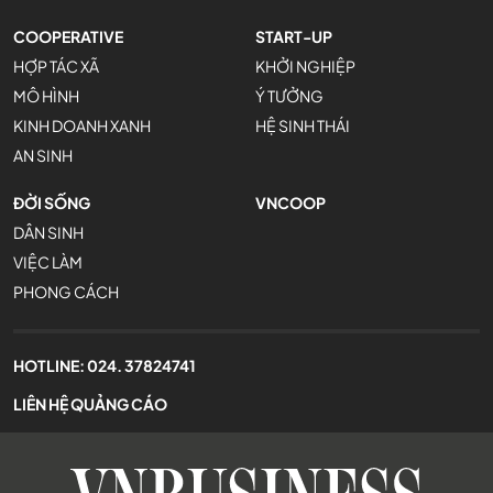
COOPERATIVE
START-UP
HỢP TÁC XÃ
KHỞI NGHIỆP
MÔ HÌNH
Ý TƯỞNG
KINH DOANH XANH
HỆ SINH THÁI
AN SINH
ĐỜI SỐNG
VNCOOP
DÂN SINH
VIỆC LÀM
PHONG CÁCH
HOTLINE:
024. 37824741
LIÊN HỆ QUẢNG CÁO