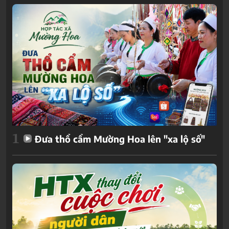
1
Đưa thổ cẩm Mường Hoa lên "xa lộ số"