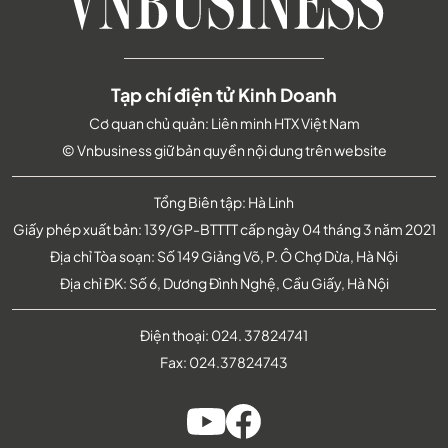
Tạp chí điện tử Kinh Doanh
Cơ quan chủ quản: Liên minh HTX Việt Nam
© Vnbusiness giữ bản quyền nội dung trên website
Tổng Biên tập: Hà Linh
Giấy phép xuất bản: 139/GP-BTTTT cấp ngày 04 tháng 3 năm 2021
Địa chỉ Tòa soạn: Số 149 Giảng Võ, P. Ô Chợ Dừa, Hà Nội
Địa chỉ ĐK: Số 6, Dương Đình Nghệ, Cầu Giấy, Hà Nội
Điện thoại:
024. 37824741
Fax:
024.37824743