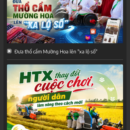
Đưa thổ cẩm Mường Hoa lên "xa lộ số"