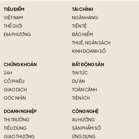
TIÊU ĐIỂM
TÀI CHÍNH
VIỆT NAM
NGÂN HÀNG
THẾ GIỚI
TIỀN TỆ
ĐỊA PHƯƠNG
BẢO HIỂM
THUẾ, NGÂN SÁCH
KINH DOANH SỐ
CHỨNG KHOÁN
BẤT ĐỘNG SẢN
24H
TIN TỨC
CỔ PHIẾU
DỰ ÁN
GIAO DỊCH
TOÀN CẢNH
GÓC NHÌN
TIỆN ÍCH
DOANH NGHIỆP
CÔNG NGHỆ
THỊ TRƯỜNG
XU HƯỚNG
TIÊU DÙNG
SẢN PHẨM SỐ
GIAO THƯƠNG
ỨNG DỤNG