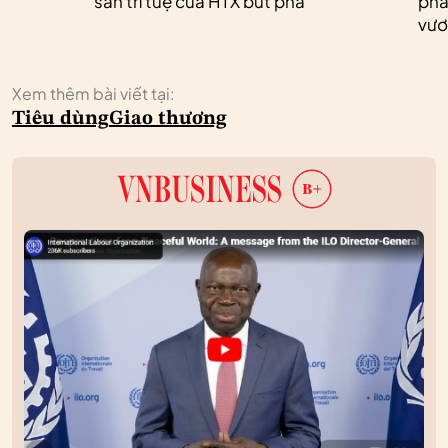
sản trí tuệ của HTX bứt phá
phá
vươ
Xem thêm bài viết tại:
Tiêu dùng
Giao thương