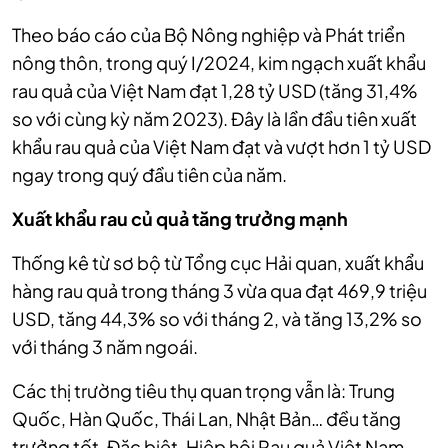
Theo báo cáo của Bộ Nông nghiệp và Phát triển
nông thôn, trong quý I/2024, kim ngạch xuất khẩu
rau quả của Việt Nam đạt 1,28 tỷ USD (tăng 31,4%
so với cùng kỳ năm 2023). Đây là lần đầu tiên xuất
khẩu rau quả của Việt Nam đạt và vượt hơn 1 tỷ USD
ngay trong quý đầu tiên của năm.
Xu
ất kh
ẩu r
au củ quả t
ăng tr
ư
ởng m
ạnh
Thống kê từ sơ bộ từ Tổng cục Hải quan, xuất khẩu
hàng rau quả trong tháng 3 vừa qua đạt 469,9 triệu
USD, tăng 44,3% so với tháng 2, và tăng 13,2% so
với tháng 3 năm ngoái.
Các thị trường tiêu thụ quan trọng vẫn là: Trung
Quốc, Hàn Quốc, Thái Lan, Nhật Bản… đều tăng
trưởng tốt. Đặc biệt, Hiệp hội Rau quả Việt Nam