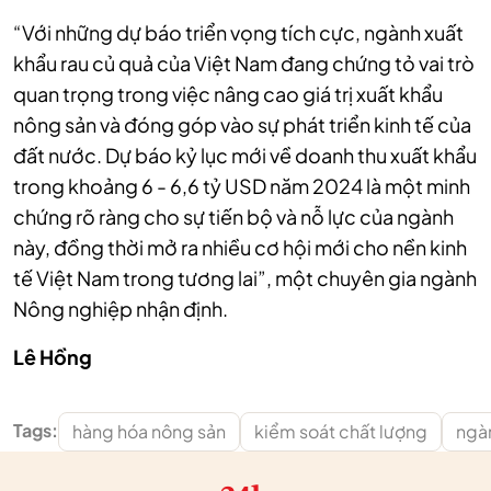
“Với những dự báo triển vọng tích cực, ngành xuất
khẩu rau củ quả của Việt Nam đang chứng tỏ vai trò
quan trọng trong việc nâng cao giá trị xuất khẩu
nông sản và đóng góp vào sự phát triển kinh tế của
đất nước. Dự báo kỷ lục mới về doanh thu xuất khẩu
trong khoảng 6 - 6,6 tỷ USD năm 2024 là một minh
chứng rõ ràng cho sự tiến bộ và nỗ lực của ngành
này, đồng thời mở ra nhiều cơ hội mới cho nền kinh
tế Việt Nam trong tương lai”, một chuyên gia ngành
Nông nghiệp nhận định.
Lê Hồng
Tags:
hàng hóa nông sản
kiểm soát chất lượng
ngà