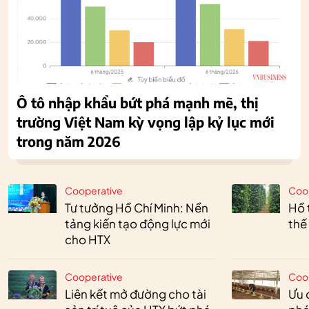
Ô tô nhập khẩu bứt phá mạnh mẽ, thị
trường Việt Nam kỳ vọng lập kỷ lục mới
trong năm 2026
Cooperative
Coo
Tư tưởng Hồ Chí Minh: Nền
Hồ 
tảng kiến tạo động lực mới
thế
cho HTX
Cooperative
Coo
Liên kết mở đường cho tài
Ưu 