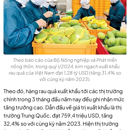
Theo báo cáo của Bộ Nông nghiệp và Phát triển
nông thôn, trong quý I/2024, kim ngạch xuất khẩu
rau quả của Việt Nam đạt 1,28 tỷ USD (tăng 31,4% so
với cùng kỳ năm 2023).
Theo đó, hàng rau quả xuất khẩu tới các thị trường
chính trong 3 tháng đầu năm nay đều ghi nhận mức
tăng trưởng cao. Dẫn đầu về giá trị xuất khẩu là thị
trường Trung Quốc, đạt 759,4 triệu USD, tăng
32,4% so với cùng kỳ năm 2023. Hiện thị trường