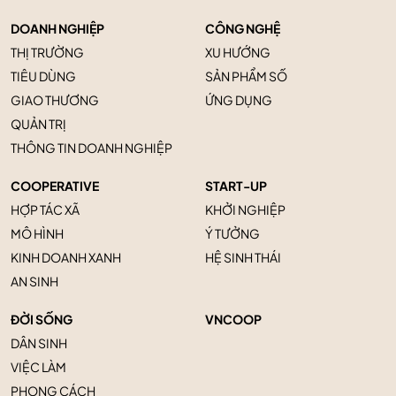
DOANH NGHIỆP
CÔNG NGHỆ
THỊ TRƯỜNG
XU HƯỚNG
TIÊU DÙNG
SẢN PHẨM SỐ
GIAO THƯƠNG
ỨNG DỤNG
QUẢN TRỊ
THÔNG TIN DOANH NGHIỆP
COOPERATIVE
START-UP
HỢP TÁC XÃ
KHỞI NGHIỆP
MÔ HÌNH
Ý TƯỞNG
KINH DOANH XANH
HỆ SINH THÁI
AN SINH
ĐỜI SỐNG
VNCOOP
DÂN SINH
VIỆC LÀM
PHONG CÁCH