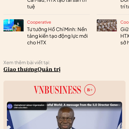
tuệ
trí 
Cooperative
Coo
Tư tưởng Hồ Chí Minh: Nền
Giữ
tảng kiến tạo động lực mới
HTX
cho HTX
sở h
Xem thêm bài viết tại:
Giao thương
Quản trị