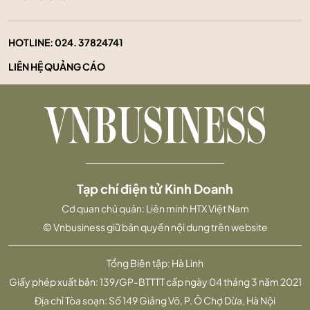
HOTLINE:
024. 37824741
LIÊN HỆ QUẢNG CÁO
Tạp chí điện tử Kinh Doanh
Cơ quan chủ quản: Liên minh HTX Việt Nam
© Vnbusiness giữ bản quyền nội dung trên website
Tổng Biên tập: Hà Linh
Giấy phép xuất bản: 139/GP-BTTTT cấp ngày 04 tháng 3 năm 2021
Địa chỉ Tòa soạn: Số 149 Giảng Võ, P. Ô Chợ Dừa, Hà Nội