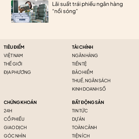
Lãi suất trái phiếu ngân hàng
“nổi sóng”
TIÊU ĐIỂM
TÀI CHÍNH
VIỆT NAM
NGÂN HÀNG
THẾ GIỚI
TIỀN TỆ
ĐỊA PHƯƠNG
BẢO HIỂM
THUẾ, NGÂN SÁCH
KINH DOANH SỐ
CHỨNG KHOÁN
BẤT ĐỘNG SẢN
24H
TIN TỨC
CỔ PHIẾU
DỰ ÁN
GIAO DỊCH
TOÀN CẢNH
GÓC NHÌN
TIỆN ÍCH