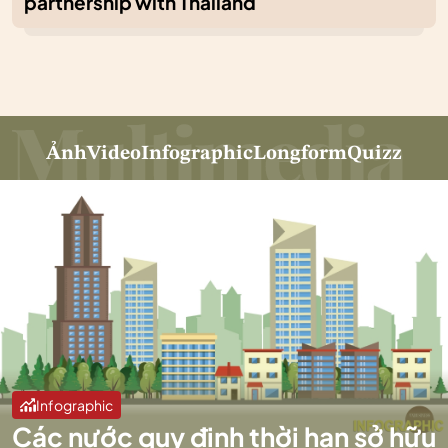
partnership with Thailand
Ảnh
Video
Infographic
Longform
Quizz
Infographic
Các nước quy định thời hạn sở hữu