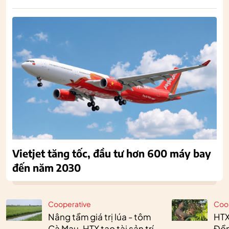
Vietjet tăng tốc, đầu tư hơn 600 máy bay
đến năm 2030
Cooperative
Coo
Nâng tầm giá trị lúa - tôm
HTX
Cà Mau, HTX tạo tài sản trí
Đồn