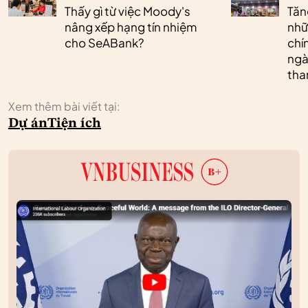
Thấy gì từ việc Moody's
Tăn
nâng xếp hạng tín nhiệm
nhữ
cho SeABank?
chí
ngà
tha
Xem thêm bài viết tại:
Dự án
Tiện ích