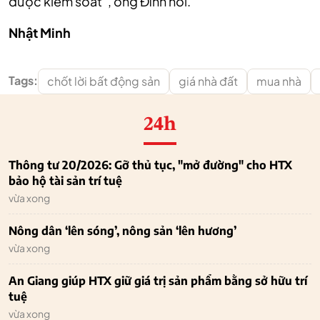
được kiểm soát”, ông Đính nói.
Nhật Minh
Tags:
chốt lời bất động sản
giá nhà đất
mua nhà
24h
Thông tư 20/2026: Gỡ thủ tục, "mở đường" cho HTX
bảo hộ tài sản trí tuệ
vừa xong
Nông dân ‘lên sóng’, nông sản ‘lên hương’
vừa xong
An Giang giúp HTX giữ giá trị sản phẩm bằng sở hữu trí
tuệ
vừa xong