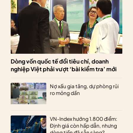
Dòng vốn quốc tế đổi tiêu chí, doanh
nghiệp Việt phải vượt ‘bài kiểm tra’ mới
Nợ xấu gia tăng, dự phòng rủi
ro mỏng dần
VN-Index hướng 1.800 điểm:
Định giá còn hấp dẫn, nhưng
dòng tiền đã sẵn sàng?