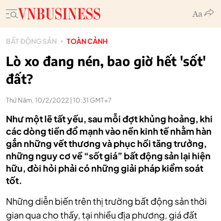
BẤT ĐỘNG SẢN
TOÀN CẢNH
Lò xo đang nén, bao giờ hết 'sốt'
đất?
Thứ Năm, 10/2/2022 | 10:31 GMT+7
Như một lẽ tất yếu, sau mỗi đợt khủng hoảng, khi
các dòng tiền đổ mạnh vào nền kinh tế nhằm hàn
gắn những vết thương và phục hồi tăng trưởng,
những nguy cơ về “sốt giá” bất động sản lại hiện
hữu, đòi hỏi phải có những giải pháp kiểm soát
tốt.
Những diễn biến trên thị trường bất động sản thời
gian qua cho thấy, tại nhiều địa phương, giá đất