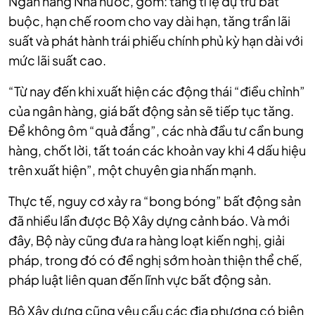
Ngân hàng Nhà nước, gồm: tăng tỉ lệ dự trữ bắt
buộc, hạn chế room cho vay dài hạn, tăng trần lãi
suất và phát hành trái phiếu chính phủ kỳ hạn dài với
mức lãi suất cao.
“Từ nay đến khi xuất hiện các động thái “điều chỉnh”
của ngân hàng, giá bất động sản sẽ tiếp tục tăng.
Để không ôm “quả đắng”, các nhà đầu tư cần bung
hàng, chốt lời, tất toán các khoản vay khi 4 dấu hiệu
trên xuất hiện”, một chuyên gia nhấn mạnh.
Thực tế, nguy cơ xảy ra “bong bóng” bất động sản
đã nhiều lần được Bộ Xây dựng cảnh báo. Và mới
đây, Bộ này cũng đưa ra hàng loạt kiến nghị, giải
pháp, trong đó có đề nghị sớm hoàn thiện thể chế,
pháp luật liên quan đến lĩnh vực bất động sản.
Bộ Xây dựng cũng yêu cầu các địa phương có biện