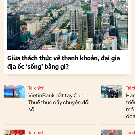
Giữa thách thức về thanh khoản, đại gia
địa ốc ‘sống’ bằng gì?
Tài chính
Tài c
VietinBank bắt tay Cục
Hàn
Thuế thúc đẩy chuyển đổi
tri
số
mô 
doa
Tài chính
Tài c