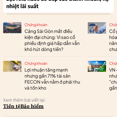
nhiệt lãi suất
Chứng khoán
Chứ
Cảng Sài Gòn mất điều
Cổ 
kiện đại chúng: Vì sao cổ
hóa
phiếu định giá hấp dẫn vẫn
nân
khó hút dòng tiền?
chư
Chứng khoán
Chứ
Lợi nhuận tăng mạnh
VN-
nhưng gần 71% tài sản
như
FECON vẫn nằm ở phải thu
"ch
và tồn kho
gần 
Xem thêm bài viết tại:
Tiền tệ
Bảo hiểm