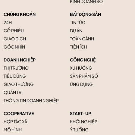
KINH DOANH SỐ
CHỨNG KHOÁN
BẤT ĐỘNG SẢN
24H
TIN TỨC
CỔ PHIẾU
DỰ ÁN
GIAO DỊCH
TOÀN CẢNH
GÓC NHÌN
TIỆN ÍCH
DOANH NGHIỆP
CÔNG NGHỆ
THỊ TRƯỜNG
XU HƯỚNG
TIÊU DÙNG
SẢN PHẨM SỐ
GIAO THƯƠNG
ỨNG DỤNG
QUẢN TRỊ
THÔNG TIN DOANH NGHIỆP
COOPERATIVE
START-UP
HỢP TÁC XÃ
KHỞI NGHIỆP
MÔ HÌNH
Ý TƯỞNG