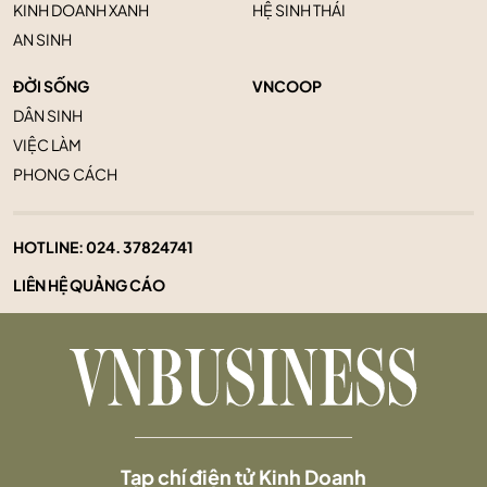
KINH DOANH XANH
HỆ SINH THÁI
AN SINH
ĐỜI SỐNG
VNCOOP
DÂN SINH
VIỆC LÀM
PHONG CÁCH
HOTLINE:
024. 37824741
LIÊN HỆ QUẢNG CÁO
Tạp chí điện tử Kinh Doanh