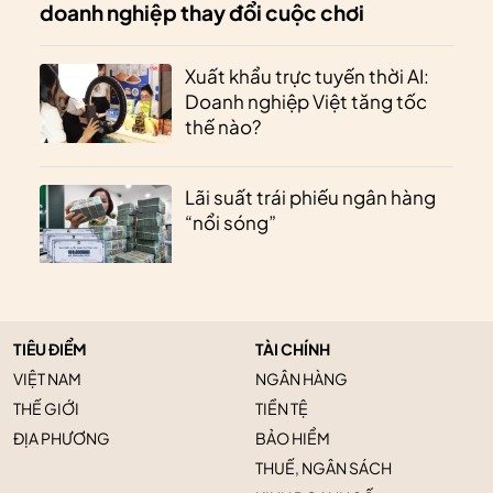
doanh nghiệp thay đổi cuộc chơi
Xuất khẩu trực tuyến thời AI:
Doanh nghiệp Việt tăng tốc
thế nào?
Lãi suất trái phiếu ngân hàng
“nổi sóng”
TIÊU ĐIỂM
TÀI CHÍNH
VIỆT NAM
NGÂN HÀNG
THẾ GIỚI
TIỀN TỆ
ĐỊA PHƯƠNG
BẢO HIỂM
THUẾ, NGÂN SÁCH