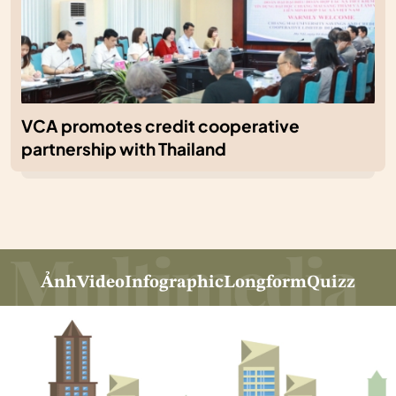
VCA promotes credit cooperative
partnership with Thailand
Ảnh
Video
Infographic
Longform
Quizz