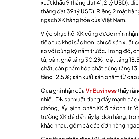
xuất khẩu 9 tháng đạt 41,2 tỷ USD); điệ
tháng đạt 39 tỷ USD). Riêng 2 mặt hàn
ngạch XK hàng hóa của Việt Nam.
Việc phục hồi XK cũng được nhìn nhận
tiếp tục khởi sắc hơn, chỉ số sản xuấ
so với cùng kỳ năm trước. Trong đó, ch
tủ, bàn, ghế tăng 30,2%; dệt tăng 18,
chất, sản phẩm hóa chất cùng tăng 13
tăng 12,5%; sản xuất sản phẩm từ cao s
Qua ghi nhận của
VnBusiness
thấy rằn
nhiều DN sản xuất đang đẩy mạnh các 
chóng, lấy lại thị phần XK ở các thị tr
trường XK để dần lấy lại đơn hàng, t
khác nhau, gồm cả các đơn hàng ngác
Còn theo nhận định từ Bộ phận phân t