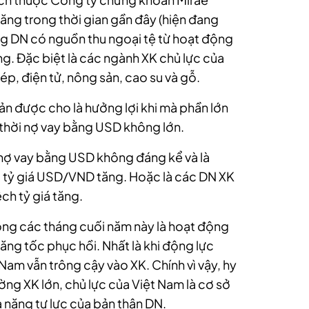
ăng trong thời gian gần đây (hiện đang
ng DN có nguồn thu ngoại tệ từ hoạt động
ng. Đặc biệt là các ngành XK chủ lực của
ép, điện tử, nông sản, cao su và gỗ.
n được cho là hưởng lợi khi mà phần lớn
thời nợ vay bằng USD không lớn.
nợ vay bằng USD không đáng kể và là
i tỷ giá USD/VND tăng. Hoặc là các DN XK
ch tỷ giá tăng.
ong các tháng cuối năm này là hoạt động
ăng tốc phục hồi. Nhất là khi động lực
 Nam vẫn trông cậy vào XK. Chính vì vậy, hy
ường XK lớn, chủ lực của Việt Nam là cơ sở
 năng tự lực của bản thân DN.