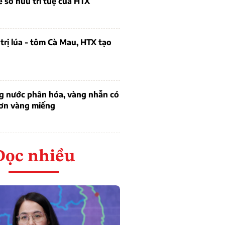
ề sở hữu trí tuệ của HTX
trị lúa - tôm Cà Mau, HTX tạo
ng nước phân hóa, vàng nhẫn có
hơn vàng miếng
Đọc nhiều