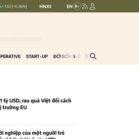
HNXINDEX:
293.44
UPCOMINDEX:
126.9
36%)
+ 0.25 (+0.09%)
PERATIVE
START-UP
ĐỜI SỐNG
PODCAST
VNCOOP
1 tỷ USD, rau quả Việt đổi cách
ị trường EU
i nghiệp của một người trẻ