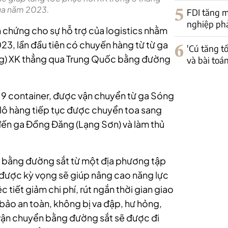
của năm 2023.
5
FDI tăng m
nghiệp phải
 chứng cho sự hỗ trợ của logistics nhằm
23, lần đầu tiên có chuyến hàng từ từ ga
6
'Cú tăng t
ơng) XK thẳng qua Trung Quốc bằng đường
và bài toá
19 container, được vận chuyển từ ga Sóng
, lô hàng tiếp tục được chuyển toa sang
ến ga Đồng Đăng (Lạng Sơn) và làm thủ
 bằng đường sắt từ một địa phương tập
 được kỳ vọng sẽ giúp nâng cao năng lực
 tiết giảm chi phí, rút ngắn thời gian giao
bảo an toàn, không bị va đập, hư hỏng,
K vận chuyển bằng đường sắt sẽ được đi