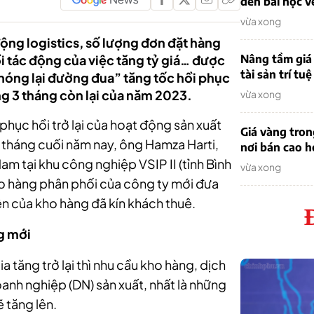
đến bài học v
vừa xong
động logistics, số lượng đơn đặt hàng
rồi tác động của việc tăng tỷ giá… được
Nâng tầm giá 
tài sản trí tuệ
“nóng lại đường đua” tăng tốc hồi phục
g 3 tháng còn lại của năm 2023.
vừa xong
hục hồi trở lại của hoạt động sản xuất
Giá vàng tro
c tháng cuối năm nay, ông Hamza Harti,
nơi bán cao 
m tại khu công nghiệp VSIP II (tỉnh Bình
vừa xong
o hàng phân phối của công ty mới đưa
n của kho hàng đã kín khách thuê.
g mới
a tăng trở lại thì nhu cầu kho hàng, dịch
anh nghiệp (DN) sản xuất, nhất là những
 tăng lên.