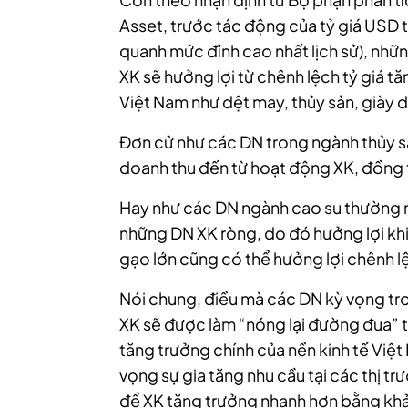
Asset, trước tác động của tỷ giá USD t
quanh mức đỉnh cao nhất lịch sử), nhữ
XK sẽ hưởng lợi từ chênh lệch tỷ giá tă
Việt Nam như dệt may, thủy sản, giày d
Đơn cử như các DN trong ngành thủy sả
doanh thu đến từ hoạt động XK, đồng 
Hay như các DN ngành cao su thường 
những DN XK ròng, do đó hưởng lợi kh
gạo lớn cũng có thể hưởng lợi chênh lệ
Nói chung, điều mà các DN kỳ vọng tr
XK sẽ được làm “nóng lại đường đua” t
tăng trưởng chính của nền kinh tế Việt
vọng sự gia tăng nhu cầu tại các thị tr
để XK tăng trưởng nhanh hơn bằng khả