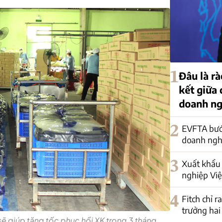
1
Đâu là rà
kết giữa
doanh ng
2
EVFTA bướ
doanh nghi
3
Xuất khẩu 
nghiệp Việ
4
Fitch chỉ r
trưởng hai
 giúp tăng tốc phục hồi XK trong 3 tháng