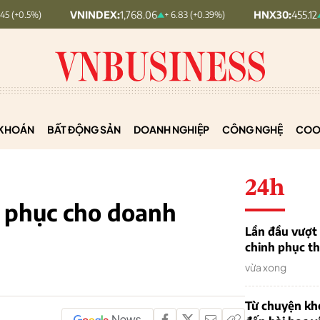
VNINDEX:
1,768.06
HNX30:
455.12
+ 6.83 (+0.39%)
+ 1.63 (+0.
KHOÁN
BẤT ĐỘNG SẢN
DOANH NGHIỆP
CÔNG NGHỆ
COO
24h
i phục cho doanh
Lần đầu vượt 
chinh phục th
vừa xong
Từ chuyện khở