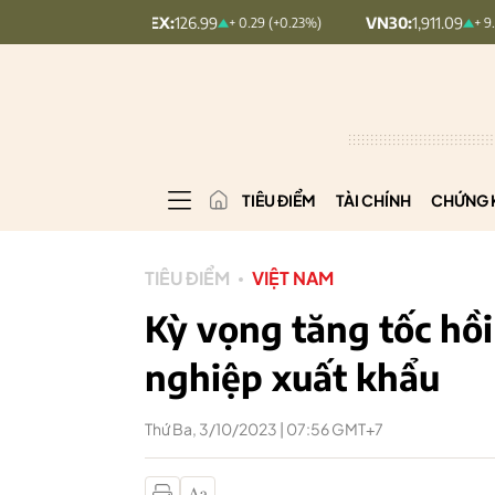
COMINDEX:
126.99
VN30:
1,911.09
+ 0.29 (+0.23%)
+ 9.45 (+0.5%)
TIÊU ĐIỂM
TÀI CHÍNH
CHỨNG 
TIÊU ĐIỂM
VIỆT NAM
Kỳ vọng tăng tốc hồ
nghiệp xuất khẩu
Thứ Ba, 3/10/2023 | 07:56 GMT+7