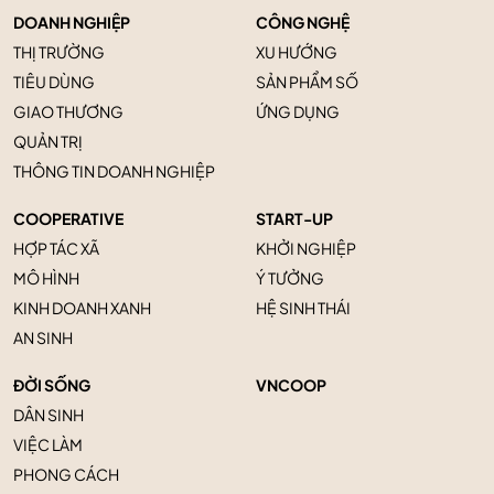
DOANH NGHIỆP
CÔNG NGHỆ
THỊ TRƯỜNG
XU HƯỚNG
TIÊU DÙNG
SẢN PHẨM SỐ
GIAO THƯƠNG
ỨNG DỤNG
QUẢN TRỊ
THÔNG TIN DOANH NGHIỆP
COOPERATIVE
START-UP
HỢP TÁC XÃ
KHỞI NGHIỆP
MÔ HÌNH
Ý TƯỞNG
KINH DOANH XANH
HỆ SINH THÁI
AN SINH
ĐỜI SỐNG
VNCOOP
DÂN SINH
VIỆC LÀM
PHONG CÁCH