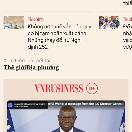
thi
Tài chính
Tài c
Không nợ thuế vẫn có nguy
Đề 
cơ bị tạm hoãn xuất cảnh:
nhậ
Những thay đổi từ Nghị
và 
định 252
vượ
Xem thêm bài viết tại:
Thế giới
Địa phương