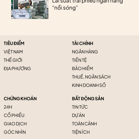
Lãi suất trái phiếu ngân hàng
“nổi sóng”
TIÊU ĐIỂM
TÀI CHÍNH
VIỆT NAM
NGÂN HÀNG
THẾ GIỚI
TIỀN TỆ
ĐỊA PHƯƠNG
BẢO HIỂM
THUẾ, NGÂN SÁCH
KINH DOANH SỐ
CHỨNG KHOÁN
BẤT ĐỘNG SẢN
24H
TIN TỨC
CỔ PHIẾU
DỰ ÁN
GIAO DỊCH
TOÀN CẢNH
GÓC NHÌN
TIỆN ÍCH