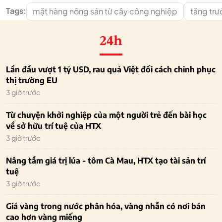
Tags:
mặt hàng nông sản từ cây công nghiệp
tăng trư
24h
Lần đầu vượt 1 tỷ USD, rau quả Việt đổi cách chinh phục
thị trường EU
3 giờ trước
Từ chuyện khởi nghiệp của một người trẻ đến bài học
về sở hữu trí tuệ của HTX
3 giờ trước
Nâng tầm giá trị lúa - tôm Cà Mau, HTX tạo tài sản trí
tuệ
3 giờ trước
Giá vàng trong nước phân hóa, vàng nhẫn có nơi bán
cao hơn vàng miếng