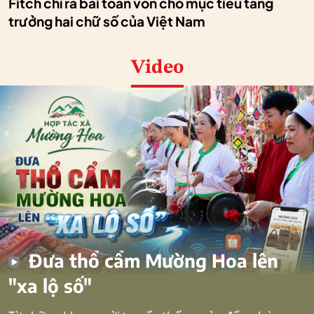
Fitch chỉ ra bài toán vốn cho mục tiêu tăng
trưởng hai chữ số của Việt Nam
Video
Đưa thổ cẩm Mường Hoa lên
"xa lộ số"