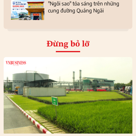
"Ngôi sao" tỏa sáng trên những
cung đường Quảng Ngãi
Đừng bỏ lỡ