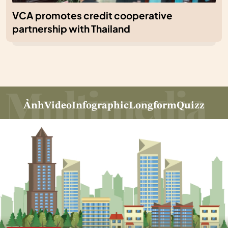
VCA promotes credit cooperative
partnership with Thailand
Ảnh
Video
Infographic
Longform
Quizz