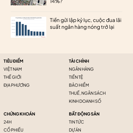
14%?
Tiền gửi lập kỷ lục, cuộc đua lãi
suất ngân hàng nóng trở lại
TIÊU ĐIỂM
TÀI CHÍNH
VIỆT NAM
NGÂN HÀNG
THẾ GIỚI
TIỀN TỆ
ĐỊA PHƯƠNG
BẢO HIỂM
THUẾ, NGÂN SÁCH
KINH DOANH SỐ
CHỨNG KHOÁN
BẤT ĐỘNG SẢN
24H
TIN TỨC
CỔ PHIẾU
DỰ ÁN