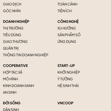
GIAO DỊCH
TOÀN CẢNH
GÓC NHÌN
TIỆN ÍCH
DOANH NGHIỆP
CÔNG NGHỆ
THỊ TRƯỜNG
XU HƯỚNG
TIÊU DÙNG
SẢN PHẨM SỐ
GIAO THƯƠNG
ỨNG DỤNG
QUẢN TRỊ
THÔNG TIN DOANH NGHIỆP
COOPERATIVE
START-UP
HỢP TÁC XÃ
KHỞI NGHIỆP
MÔ HÌNH
Ý TƯỞNG
KINH DOANH XANH
HỆ SINH THÁI
AN SINH
ĐỜI SỐNG
VNCOOP
DÂN SINH