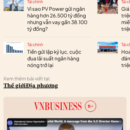
Tài chính
Tài c
Vì sao PV Power gửi ngân
Giá
hàng hơn 26.500 tỷ đồng
tri
nhưng vẫn vay gần 38.100
miế
tỷ đồng?
tri
Tài chính
Tài c
Tiền gửi lập kỷ lục, cuộc
Hoa 
đua lãi suất ngân hàng
đán
nóng trở lại
tri
Xem thêm bài viết tại:
Thế giới
Địa phương