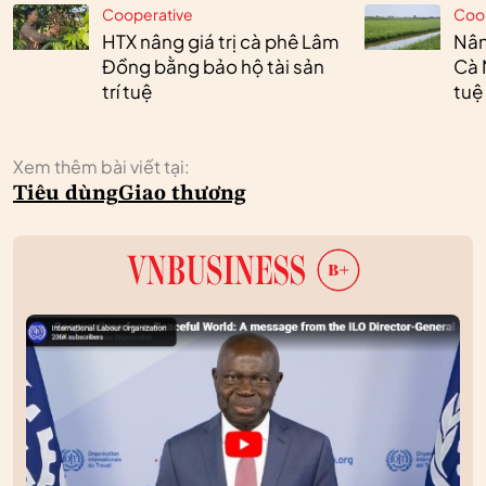
Cooperative
Coo
HTX nâng giá trị cà phê Lâm
Nân
Đồng bằng bảo hộ tài sản
Cà 
trí tuệ
tuệ
Xem thêm bài viết tại:
Tiêu dùng
Giao thương