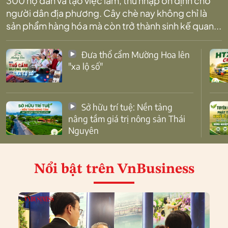
300 hộ dân và tạo việc làm, thu nhập ổn định cho
người dân địa phương. Cây chè nay không chỉ là
sản phẩm hàng hóa mà còn trở thành sinh kế quan...
Đưa thổ cẩm Mường Hoa lên
"xa lộ số"
Sở hữu trí tuệ: Nền tảng
nâng tầm giá trị nông sản Thái
Nguyên
Nổi bật
trên VnBusiness