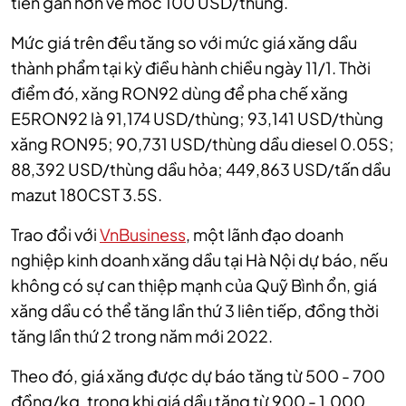
tiến gần hơn về mốc 100 USD/thùng.
Mức giá trên đều tăng so với mức giá xăng dầu
thành phẩm tại kỳ điều hành chiều ngày 11/1. Thời
điểm đó, xăng RON92 dùng để pha chế xăng
E5RON92 là 91,174 USD/thùng; 93,141 USD/thùng
xăng RON95; 90,731 USD/thùng dầu diesel 0.05S;
88,392 USD/thùng dầu hỏa; 449,863 USD/tấn dầu
mazut 180CST 3.5S.
Trao đổi với
VnBusiness
, một lãnh đạo doanh
nghiệp kinh doanh xăng dầu tại Hà Nội dự báo, nếu
không có sự can thiệp mạnh của Quỹ Bình ổn, giá
xăng dầu có thể tăng lần thứ 3 liên tiếp, đồng thời
tăng lần thứ 2 trong năm mới 2022.
Theo đó, giá xăng được dự báo tăng từ 500 - 700
đồng/kg, trong khi giá dầu tăng từ 900 - 1.000