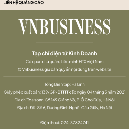
LIÊN HỆ QUẢNG CÁO
Tạp chí điện tử Kinh Doanh
Cơ quan chủ quản: Liên minh HTX Việt Nam
© Vnbusiness giữ bản quyền nội dung trên website
Tổng Biên tập: Hà Linh
Giấy phép xuất bản: 139/GP-BTTTT cấp ngày 04 tháng 3 năm 2021
Địa chỉ Tòa soạn: Số 149 Giảng Võ, P. Ô Chợ Dừa, Hà Nội
Địa chỉ ĐK: Số 6, Dương Đình Nghệ, Cầu Giấy, Hà Nội
Điện thoại:
024. 37824741