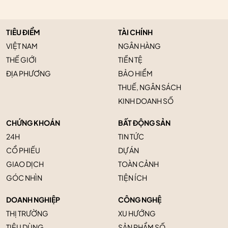
TIÊU ĐIỂM
TÀI CHÍNH
VIỆT NAM
NGÂN HÀNG
THẾ GIỚI
TIỀN TỆ
ĐỊA PHƯƠNG
BẢO HIỂM
THUẾ, NGÂN SÁCH
KINH DOANH SỐ
CHỨNG KHOÁN
BẤT ĐỘNG SẢN
24H
TIN TỨC
CỔ PHIẾU
DỰ ÁN
GIAO DỊCH
TOÀN CẢNH
GÓC NHÌN
TIỆN ÍCH
DOANH NGHIỆP
CÔNG NGHỆ
THỊ TRƯỜNG
XU HƯỚNG
TIÊU DÙNG
SẢN PHẨM SỐ