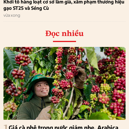
Khởi tố hàng loạt cơ sở làm giả, xâm phạm thương hiệu
gạo ST25 và Séng Cù
vừa xong
Đọc nhiều
1
Giá cà phê trong nước giảm nhẹ, Arabica