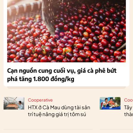
Cạn nguồn cung cuối vụ, giá cà phê bứt
phá tăng 1.800 đồng/kg
Cooperative
Coo
HTX ở Cà Mau dùng tài sản
Tây
trí tuệ nâng giá trị tôm sú
thà