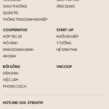
GIAO THƯƠNG
ỨNG DỤNG
QUẢN TRỊ
THÔNG TIN DOANH NGHIỆP
COOPERATIVE
START-UP
HỢP TÁC XÃ
KHỞI NGHIỆP
MÔ HÌNH
Ý TƯỞNG
KINH DOANH XANH
HỆ SINH THÁI
AN SINH
ĐỜI SỐNG
VNCOOP
DÂN SINH
VIỆC LÀM
PHONG CÁCH
HOTLINE:
024. 37824741