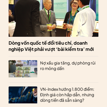
Dòng vốn quốc tế đổi tiêu chí, doanh
nghiệp Việt phải vượt ‘bài kiểm tra’ mới
Nợ xấu gia tăng, dự phòng rủi
ro mỏng dần
VN-Index hướng 1.800 điểm:
Định giá còn hấp dẫn, nhưng
dòng tiền đã sẵn sàng?