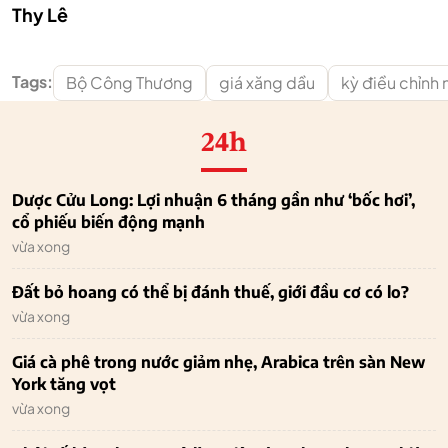
Thy Lê
Tags:
Bộ Công Thương
giá xăng dầu
kỳ điều chỉnh 
24h
Dược Cửu Long: Lợi nhuận 6 tháng gần như ‘bốc hơi’,
cổ phiếu biến động mạnh
vừa xong
Đất bỏ hoang có thể bị đánh thuế, giới đầu cơ có lo?
vừa xong
Giá cà phê trong nước giảm nhẹ, Arabica trên sàn New
York tăng vọt
vừa xong