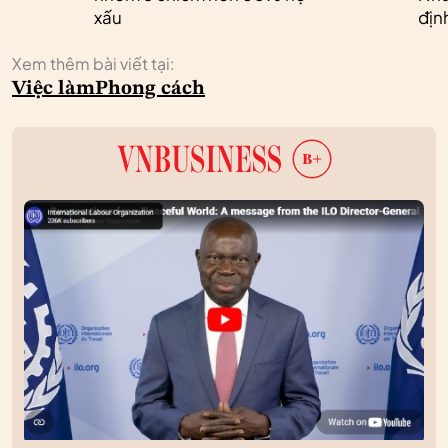
xấu
địn
Xem thêm bài viết tại:
Việc làm
Phong cách