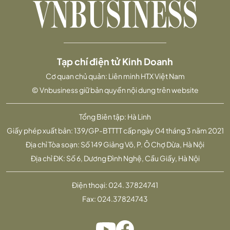
Tạp chí điện tử Kinh Doanh
Cơ quan chủ quản: Liên minh HTX Việt Nam
© Vnbusiness giữ bản quyền nội dung trên website
Tổng Biên tập: Hà Linh
Giấy phép xuất bản: 139/GP-BTTTT cấp ngày 04 tháng 3 năm 2021
Địa chỉ Tòa soạn: Số 149 Giảng Võ, P. Ô Chợ Dừa, Hà Nội
Địa chỉ ĐK: Số 6, Dương Đình Nghệ, Cầu Giấy, Hà Nội
Điện thoại:
024. 37824741
Fax:
024.37824743