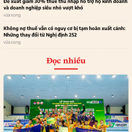
Đề xuất giảm 30% thuế thu nhập hỗ trợ hộ kinh doanh
và doanh nghiệp siêu nhỏ vượt khó
vừa xong
Không nợ thuế vẫn có nguy cơ bị tạm hoãn xuất cảnh:
Những thay đổi từ Nghị định 252
vừa xong
Đọc nhiều