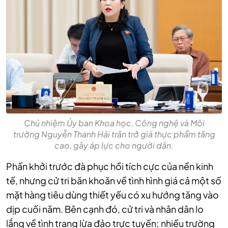
Chủ nhiệm Ủy ban Khoa học, Công nghệ và Môi
trường Nguyễn Thanh Hải trăn trở giá thực phẩm tăng
cao, gây áp lực cho người dân.
Phấn khởi trước đà phục hồi tích cực của nền kinh
tế, nhưng cử tri băn khoăn về tình hình giá cả một số
mặt hàng tiêu dùng thiết yếu có xu hướng tăng vào
dịp cuối năm.
Bên cạnh đó, cử tri và nhân dân lo
lắng về tình trạng lừa đảo trực tuyến; nhiều trường