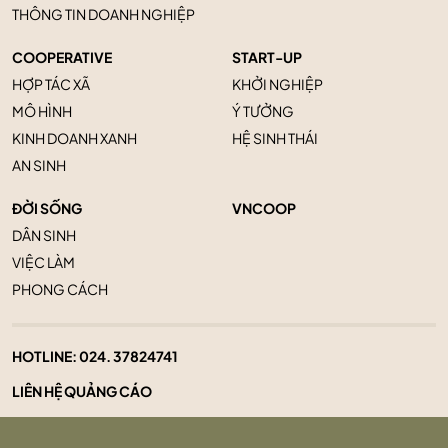
THÔNG TIN DOANH NGHIỆP
COOPERATIVE
START-UP
HỢP TÁC XÃ
KHỞI NGHIỆP
MÔ HÌNH
Ý TƯỞNG
KINH DOANH XANH
HỆ SINH THÁI
AN SINH
ĐỜI SỐNG
VNCOOP
DÂN SINH
VIỆC LÀM
PHONG CÁCH
HOTLINE:
024. 37824741
LIÊN HỆ QUẢNG CÁO