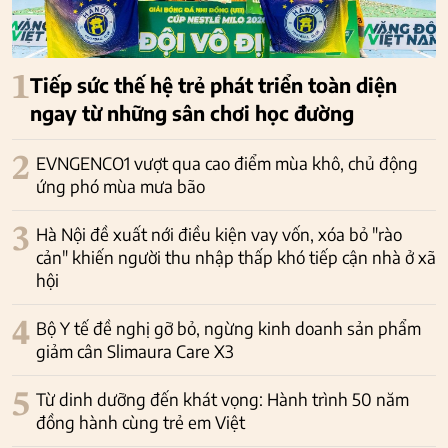
1
Tiếp sức thế hệ trẻ phát triển toàn diện
ngay từ những sân chơi học đường
2
EVNGENCO1 vượt qua cao điểm mùa khô, chủ động
ứng phó mùa mưa bão
3
Hà Nội đề xuất nới điều kiện vay vốn, xóa bỏ "rào
cản" khiến người thu nhập thấp khó tiếp cận nhà ở xã
hội
4
Bộ Y tế đề nghị gỡ bỏ, ngừng kinh doanh sản phẩm
giảm cân Slimaura Care X3
5
Từ dinh dưỡng đến khát vọng: Hành trình 50 năm
đồng hành cùng trẻ em Việt