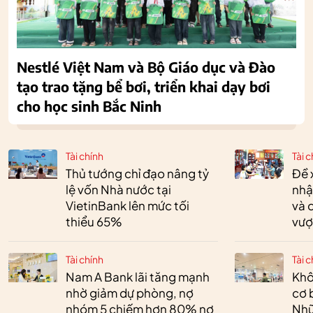
Nestlé Việt Nam và Bộ Giáo dục và Đào
tạo trao tặng bể bơi, triển khai dạy bơi
cho học sinh Bắc Ninh
Tài chính
Tài c
Thủ tướng chỉ đạo nâng tỷ
Đề 
lệ vốn Nhà nước tại
nhậ
VietinBank lên mức tối
và 
thiểu 65%
vượ
Tài chính
Tài c
Nam A Bank lãi tăng mạnh
Khô
nhờ giảm dự phòng, nợ
cơ 
nhóm 5 chiếm hơn 80% nợ
Nhữ