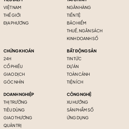
VIỆT NAM
NGÂN HÀNG
THẾ GIỚI
TIỀN TỆ
ĐỊA PHƯƠNG
BẢO HIỂM
THUẾ, NGÂN SÁCH
KINH DOANH SỐ
CHỨNG KHOÁN
BẤT ĐỘNG SẢN
24H
TIN TỨC
CỔ PHIẾU
DỰ ÁN
GIAO DỊCH
TOÀN CẢNH
GÓC NHÌN
TIỆN ÍCH
DOANH NGHIỆP
CÔNG NGHỆ
THỊ TRƯỜNG
XU HƯỚNG
TIÊU DÙNG
SẢN PHẨM SỐ
GIAO THƯƠNG
ỨNG DỤNG
QUẢN TRỊ