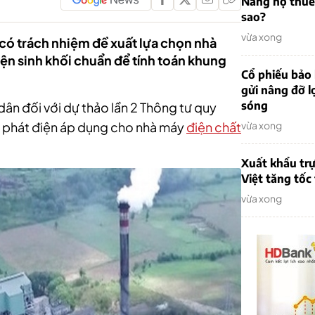
Nẵng nợ thuế
sao?
vừa xong
có trách nhiệm đề xuất lựa chọn nhà
ện sinh khối chuẩn để tính toán khung
Cổ phiếu bảo 
gửi nâng đỡ l
sóng
ân đối với dự thảo lần 2 Thông tư quy
 phát điện áp dụng cho nhà máy
điện chất
vừa xong
Xuất khẩu trự
Việt tăng tốc
vừa xong