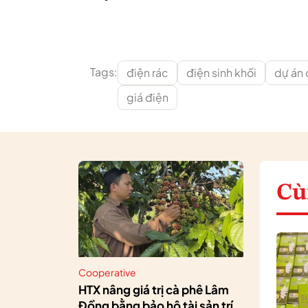
Tags:
điện rác
điện sinh khối
dự án 
giá điện
Cù
Cooperative
HTX nâng giá trị cà phê Lâm
Đồng bằng bảo hộ tài sản trí