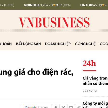
VNINDEX:
1,764.78
HNX30:
453.19
19.87 (1.11%)
5.87 (1.28%)
KHOÁN
BẤT ĐỘNG SẢN
DOANH NGHIỆP
CÔNG NGHỆ
COO
24h
ng giá cho điện rác,
Giá vàng tron
nhẫn có thêm 
vừa xong
Công ty môi g