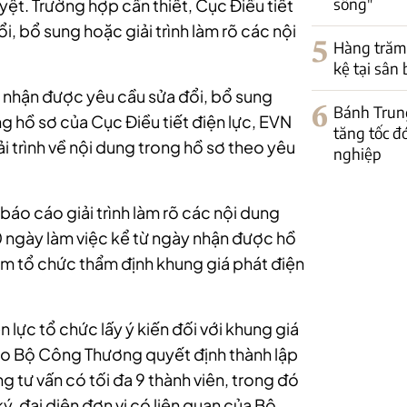
sống"
uyệt. Trường hợp cần thiết, Cục Điều tiết
i, bổ sung hoặc giải trình làm rõ các nội
5
Hàng trăm
kệ tại sân
y nhận được yêu cầu sửa đổi, bổ sung
6
Bánh Trun
ng hồ sơ của Cục Điều tiết điện lực, EVN
tăng tốc đ
i trình về nội dung trong hồ sơ theo yêu
nghiệp
áo cáo giải trình làm rõ các nội dung
0 ngày làm việc kể từ ngày nhận được hồ
iệm tổ chức thẩm định khung giá phát điện
n lực tổ chức lấy ý kiến đối với khung giá
do Bộ Công Thương quyết định thành lập
 tư vấn có tối đa 9 thành viên, trong đó
ký, đại diện đơn vị có liên quan của Bộ