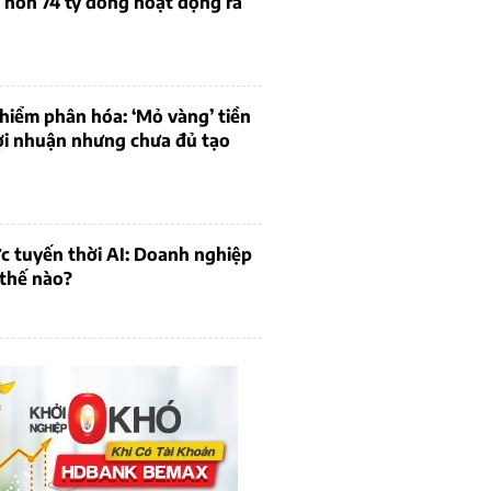
 hơn 74 tỷ đồng hoạt động ra
hiểm phân hóa: ‘Mỏ vàng’ tiền
ợi nhuận nhưng chưa đủ tạo
c tuyến thời AI: Doanh nghiệp
 thế nào?