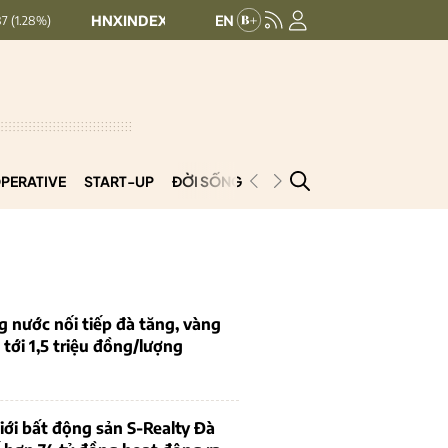
HNXINDEX:
292.64
UPCOMINDEX:
127.17
8.56 (2.84%)
+ 0.03
PERATIVE
START-UP
ĐỜI SỐNG
PODCAST
VNCOOP
g nước nối tiếp đà tăng, vàng
tới 1,5 triệu đồng/lượng
iới bất động sản S-Realty Đà