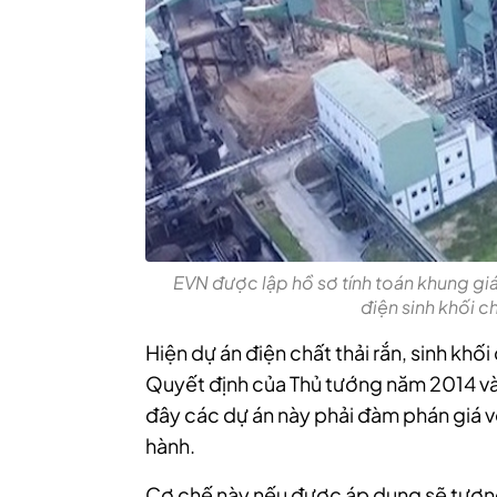
EVN được lập hồ sơ tính toán khung giá
điện sinh khối c
Hiện dự án điện chất thải rắn, sinh kh
Quyết định của Thủ tướng năm 2014 và 2
đây các dự án này phải đàm phán giá v
hành.
Cơ chế này nếu được áp dụng sẽ tương