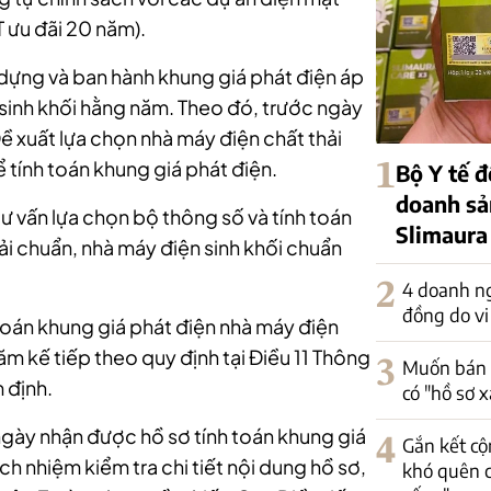
IT ưu đãi 20 năm).
 dựng và ban hành khung giá phát điện áp
 sinh khối hằng năm. Theo đó, trước ngày
ề xuất lựa chọn nhà máy điện chất thải
 tính toán khung giá phát điện.
1
Bộ Y tế đ
doanh sả
tư vấn lựa chọn bộ thông số và tính toán
Slimaura
ải chuẩn, nhà máy điện sinh khối chuẩn
2
4 doanh ng
đồng do vi
toán khung giá phát điện nhà máy điện
ăm kế tiếp theo quy định tại Điều 11 Thông
3
Muốn bán 
m định.
có "hồ sơ 
 ngày nhận được hồ sơ tính toán khung giá
4
Gắn kết cộ
ách nhiệm kiểm tra chi tiết nội dung hồ sơ,
khó quên 