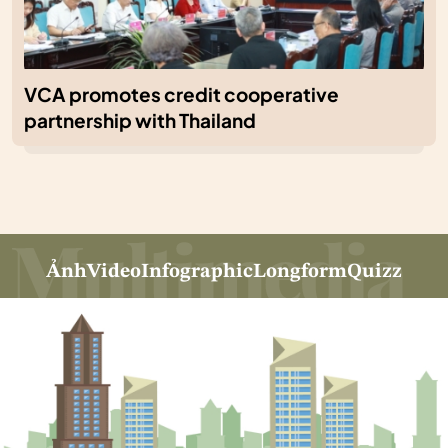
VCA promotes credit cooperative
partnership with Thailand
Ảnh
Video
Infographic
Longform
Quizz