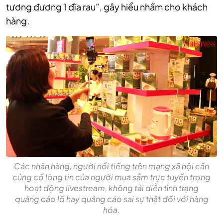
tương đương 1 đĩa rau”, gây hiểu nhầm cho khách
hàng.
Các nhãn hàng, người nổi tiếng trên mạng xã hội cần
củng cố lòng tin của người mua sắm trực tuyến trong
hoạt động livestream, không tái diễn tình trạng
quảng cáo lố hay quảng cáo sai sự thật đối với hàng
hóa.