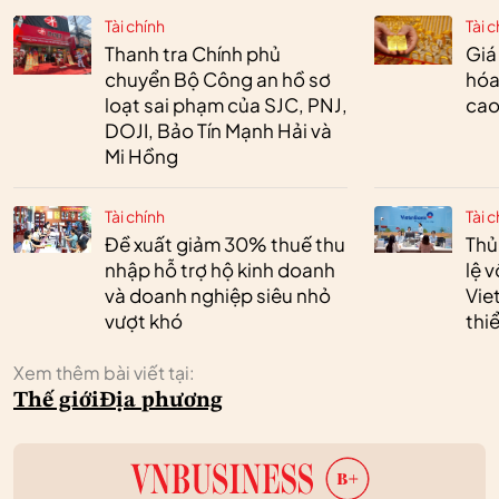
Tài chính
Tài c
Thanh tra Chính phủ
Giá
chuyển Bộ Công an hồ sơ
hóa
loạt sai phạm của SJC, PNJ,
cao
DOJI, Bảo Tín Mạnh Hải và
Mi Hồng
Tài chính
Tài c
Đề xuất giảm 30% thuế thu
Thủ
nhập hỗ trợ hộ kinh doanh
lệ 
và doanh nghiệp siêu nhỏ
Vie
vượt khó
thi
Xem thêm bài viết tại:
Thế giới
Địa phương