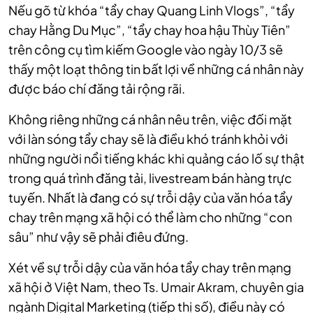
Nếu gõ từ khóa “tẩy chay Quang Linh Vlogs”, “tẩy
chay Hằng Du Mục”, “tẩy chay hoa hậu Thùy Tiên”
trên công cụ tìm kiếm Google vào ngày 10/3 sẽ
thấy một loạt thông tin bất lợi về những cá nhân này
được báo chí đăng tải rộng rãi.
Không riêng những cá nhân nêu trên, việc đối mặt
với làn sóng tẩy chay sẽ là điều khó tránh khỏi với
những người nổi tiếng khác khi quảng cáo lố sự thật
trong quá trình đăng tải, livestream bán hàng trực
tuyến. Nhất là đang có sự trỗi dậy của văn hóa tẩy
chay trên mạng xã hội có thể làm cho những “con
sâu” như vậy sẽ phải điêu đứng.
Xét về sự trỗi dậy của văn hóa tẩy chay trên mạng
xã hội ở Việt Nam, theo Ts. Umair Akram, chuyên gia
ngành Digital Marketing (tiếp thị số), điều này có