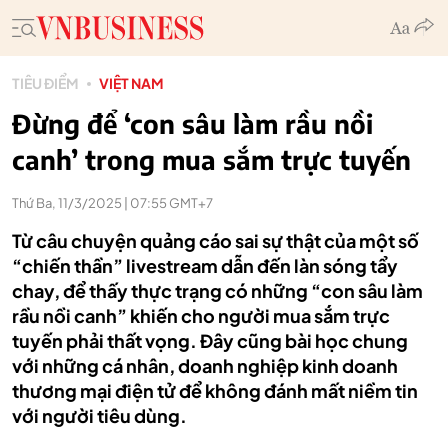
TIÊU ĐIỂM
VIỆT NAM
Đừng để ‘con sâu làm rầu nồi
canh’ trong mua sắm trực tuyến
Thứ Ba, 11/3/2025 | 07:55 GMT+7
Từ câu chuyện quảng cáo sai sự thật của một số
“chiến thần” livestream dẫn đến làn sóng tẩy
chay, để thấy thực trạng có những “con sâu làm
rầu nồi canh” khiến cho người mua sắm trực
tuyến phải thất vọng. Đây cũng bài học chung
với những cá nhân, doanh nghiệp kinh doanh
thương mại điện tử để không đánh mất niềm tin
với người tiêu dùng.