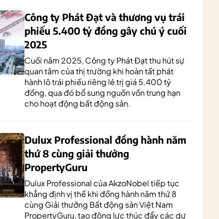
Công ty Phát Đạt và thương vụ trái
phiếu 5.400 tỷ đồng gây chú ý cuối
2025
Cuối năm 2025, Công ty Phát Đạt thu hút sự
quan tâm của thị trường khi hoàn tất phát
hành lô trái phiếu riêng lẻ trị giá 5.400 tỷ
đồng, qua đó bổ sung nguồn vốn trung hạn
cho hoạt động bất động sản.
Dulux Professional đồng hành năm
thứ 8 cùng giải thưởng
PropertyGuru
Dulux Professional của AkzoNobel tiếp tục
khẳng định vị thế khi đồng hành năm thứ 8
cùng Giải thưởng Bất động sản Việt Nam
PropertyGuru, tạo động lực thúc đẩy các dự