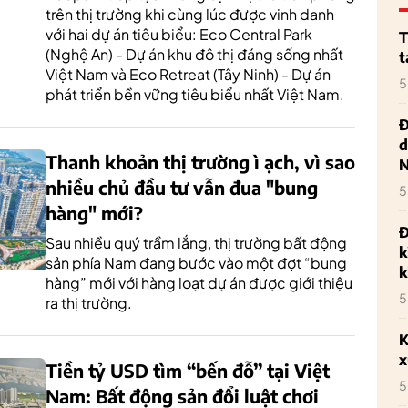
trên thị trường khi cùng lúc được vinh danh
với hai dự án tiêu biểu: Eco Central Park
T
(Nghệ An) - Dự án khu đô thị đáng sống nhất
t
Việt Nam và Eco Retreat (Tây Ninh) - Dự án
5
phát triển bền vững tiêu biểu nhất Việt Nam.
Đ
d
Thanh khoản thị trường ì ạch, vì sao
nhiều chủ đầu tư vẫn đua "bung
5
hàng" mới?
Đ
Sau nhiều quý trầm lắng, thị trường bất động
k
sản phía Nam đang bước vào một đợt “bung
k
hàng” mới với hàng loạt dự án được giới thiệu
5
ra thị trường.
K
x
Tiền tỷ USD tìm “bến đỗ” tại Việt
5
Nam: Bất động sản đổi luật chơi