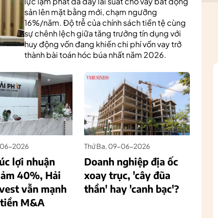
lực lạm phát đã đẩy lãi suất cho vay bất động
sản lên mặt bằng mới, chạm ngưỡng
16%/năm. Độ trễ của chính sách tiền tệ cùng
sự chênh lệch giữa tăng trưởng tín dụng với
huy động vốn đang khiến chi phí vốn vay trở
thành bài toán hóc búa nhất năm 2026.
0-06-2026
Thứ Ba, 09-06-2026
úc lợi nhuận
Doanh nghiệp địa ốc
giảm 40%, Hải
xoay trục, 'cây đũa
nvest vẫn mạnh
thần' hay 'canh bạc'?
i tiền M&A