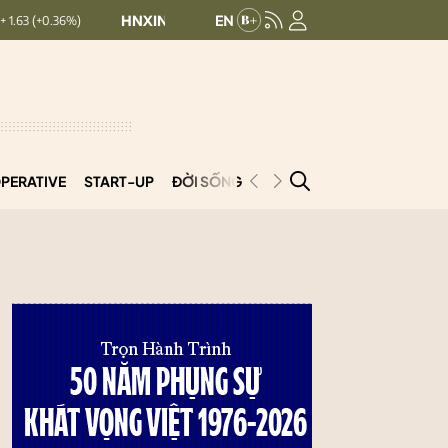
HNXINDEX:
293.44
UPCOMINDEX:
126.99
+ 0.25 (+0.09%)
PERATIVE
START-UP
ĐỜI SỐNG
PODCAST
VNCOOP