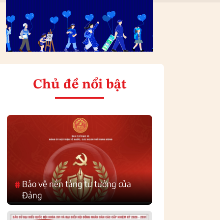
Chủ đề nổi bật
Bảo vệ nền tảng tư tưởng của
#
Đảng