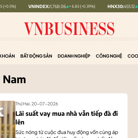
VNINDEX:
1,768.06
HNX30:
455.12
+ 6.83 (+0.39%)
+ 1.63 (+0.36%)
KHOÁN
BẤT ĐỘNG SẢN
DOANH NGHIỆP
CÔNG NGHỆ
COO
t Nam
Thứ Hai, 20-07-2026
Lãi suất vay mua nhà vẫn tiếp đà đi
lên
Sức nóng từ cuộc đua huy động vốn cùng áp