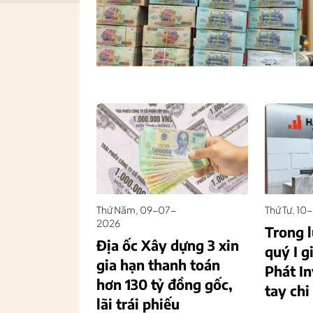
Thứ Năm, 09-07-
Thứ Tư, 1
2026
Trong l
Địa ốc Xây dựng 3 xin
quý I 
gia hạn thanh toán
Phát I
hơn 130 tỷ đồng gốc,
tay ch
lãi trái phiếu