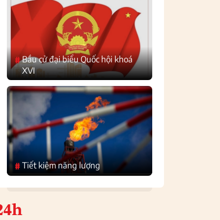
Bầu cử đại biểu Quốc hội khoá
#
XVI
Tiết kiệm năng lượng
#
24h