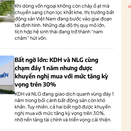
Khi dòng vốn ngoại không còn chảy ồ ạt mà
X
chuyển sang chọn lọc khắt khe, thị trường bất
động sản Việt Nam đang bước vào giai đoạn
tái định hình. Những đại đô thị quy mô lớn,
tích hợp hệ sinh thái đang trở thành “nam
châm” hút vốn.
Bất ngờ lớn: KDH và NLG cùng
chạm đáy 1 năm nhưng được
khuyến nghị mua với mức tăng kỳ
vọng trên 30%
KDH và NLG đang giao dịch quanh vùng đáy 1
năm trong bối cảnh bất động sản còn khó
khăn. Tuy nhiên, cả hai bất ngờ được khuyến
nghị mua với mức tăng kỳ vọng trên 30%,
nhờ nền tảng tài chính và triển vọng cải thiện.