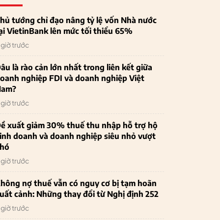
hủ tướng chỉ đạo nâng tỷ lệ vốn Nhà nước
ại VietinBank lên mức tối thiểu 65%
 giờ trước
âu là rào cản lớn nhất trong liên kết giữa
oanh nghiệp FDI và doanh nghiệp Việt
Nam?
 giờ trước
ề xuất giảm 30% thuế thu nhập hỗ trợ hộ
inh doanh và doanh nghiệp siêu nhỏ vượt
hó
 giờ trước
hông nợ thuế vẫn có nguy cơ bị tạm hoãn
uất cảnh: Những thay đổi từ Nghị định 252
 giờ trước