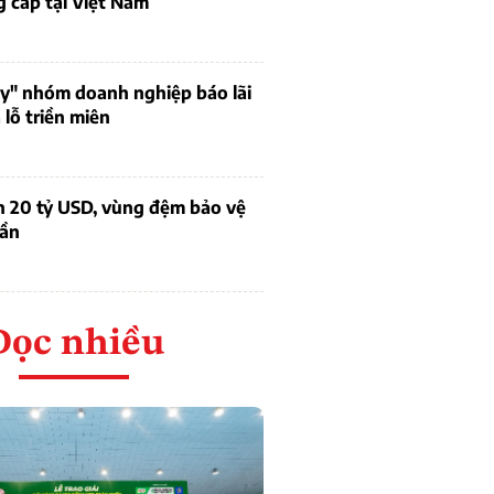
 cấp tại Việt Nam
uy" nhóm doanh nghiệp báo lãi
lỗ triền miên
n 20 tỷ USD, vùng đệm bảo vệ
dần
Đọc nhiều