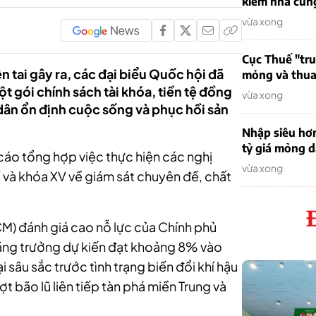
kiếm nhà cung
vừa xong
Cục Thuế "tr
n tai gây ra, các đại biểu Quốc hội đã
mỏng và thua 
 gói chính sách tài khóa, tiền tệ đồng
vừa xong
dân ổn định cuộc sống và phục hồi sản
Nhập siêu hơ
tỷ giá mỏng 
cáo tổng hợp việc thực hiện các nghị
vừa xong
 và khóa XV về giám sát chuyên đề, chất
M) đánh giá cao nỗ lực của Chính phủ
tăng trưởng dự kiến đạt khoảng 8% vào
 sâu sắc trước tình trạng biến đổi khí hậu
t bão lũ liên tiếp tàn phá miền Trung và