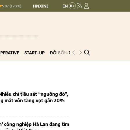
HNXINDEX:
292.64
UPCOMINDEX:
127.17
8.56 (2.84%)
PERATIVE
START-UP
ĐỜI SỐNG
PODCAST
VNCOOP
iều chỉ tiêu sát “ngưỡng đỏ”,
ng mất vốn tăng vọt gần 20%
n' công nghiệp Hà Lan đang tìm