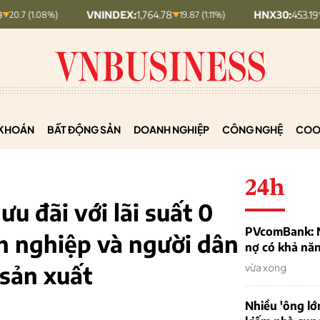
VNINDEX:
1,764.78
HNX30:
453.19
19.87 (1.11%)
5.87 (1.28%)
KHOÁN
BẤT ĐỘNG SẢN
DOANH NGHIỆP
CÔNG NGHỆ
COO
24h
ưu đãi với lãi suất 0
PVcomBank: Nh
h nghiệp và người dân
nợ có khả nă
 sản xuất
vừa xong
Nhiều 'ông lớ