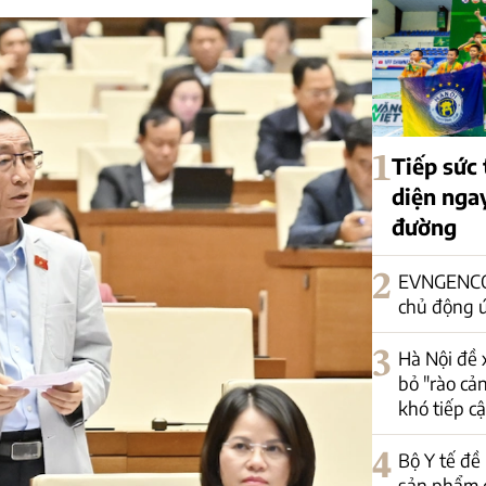
1
Tiếp sức 
diện nga
đường
2
EVNGENCO1
chủ động 
3
Hà Nội đề 
bỏ "rào cả
khó tiếp c
4
Bộ Y tế đề
sản phẩm 