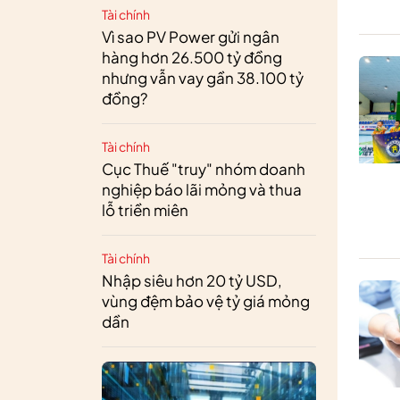
Tài chính
Vì sao PV Power gửi ngân
hàng hơn 26.500 tỷ đồng
nhưng vẫn vay gần 38.100 tỷ
đồng?
Tài chính
Cục Thuế "truy" nhóm doanh
nghiệp báo lãi mỏng và thua
lỗ triền miên
Tài chính
Nhập siêu hơn 20 tỷ USD,
vùng đệm bảo vệ tỷ giá mỏng
dần