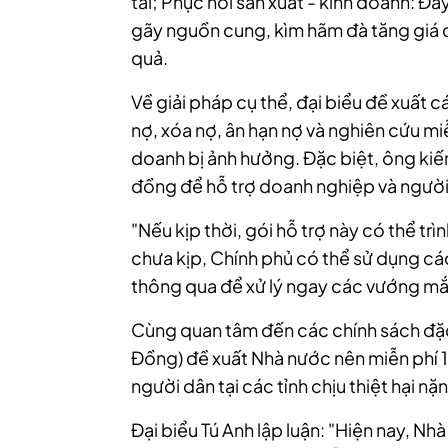
tai; Phục hồi sản xuất - kinh doanh: Đâ
gãy nguồn cung, kìm hãm đà tăng giá c
quả.
Về giải pháp cụ thể, đại biểu đề xuất 
nợ, xóa nợ, ân hạn nợ và nghiên cứu mi
doanh bị ảnh hưởng. Đặc biệt, ông kiến 
đồng để hỗ trợ doanh nghiệp và người d
"Nếu kịp thời, gói hỗ trợ này có thể t
chưa kịp, Chính phủ có thể sử dụng c
thông qua để xử lý ngay các vướng mắ
Cùng quan tâm đến các chính sách đặc 
Đồng) đề xuất Nhà nước nên miễn phí 1
người dân tại các tỉnh chịu thiệt hại nặ
Đại biểu Tú Anh lập luận: "Hiện nay, N