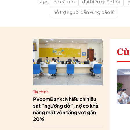
Tags:
cơ cấu nợ
đại biểu quốc hội
g
hỗ trợ người dân vùng bão lũ
Cù
Tài chính
PVcomBank: Nhiều chỉ tiêu
sát “ngưỡng đỏ”, nợ có khả
năng mất vốn tăng vọt gần
20%