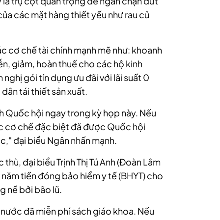
y là trụ cột quan trọng để ngăn chặn đứt
ủa các mặt hàng thiết yếu như rau củ
các cơ chế tài chính mạnh mẽ như: khoanh
ễn, giảm, hoàn thuế cho các hộ kinh
nghị gói tín dụng ưu đãi với lãi suất 0
ân tái thiết sản xuất.
rình Quốc hội ngay trong kỳ họp này. Nếu
ác cơ chế đặc biệt đã được Quốc hội
c," đại biểu Ngân nhấn mạnh.
thù, đại biểu Trịnh Thị Tú Anh (Đoàn Lâm
 năm tiền đóng bảo hiểm y tế (BHYT) cho
ng nề bởi bão lũ.
hà nước đã miễn phí sách giáo khoa. Nếu