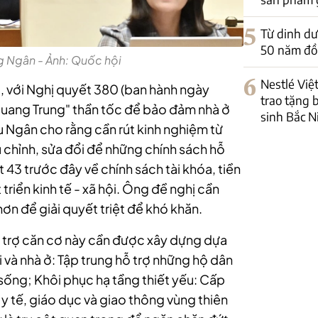
5
Từ dinh dư
50 năm đồ
g Ngân - Ảnh: Quốc hội
6
Nestlé Việ
, với Nghị quyết 380 (ban hành ngày
trao tặng b
 Quang Trung" thần tốc để bảo đảm nhà ở
sinh Bắc N
u Ngân cho rằng cần rút kinh nghiệm từ
 chỉnh, sửa đổi để những chính sách hỗ
43 trước đây về chính sách tài khóa, tiền
triển kinh tế - xã hội. Ông đề nghị cần
ơn để giải quyết triệt để khó khăn.
ỗ trợ căn cơ này cần được xây dựng dựa
ội và nhà ở: Tập trung hỗ trợ những hộ dân
 sống; Khôi phục hạ tầng thiết yếu: Cấp
y tế, giáo dục và giao thông vùng thiên