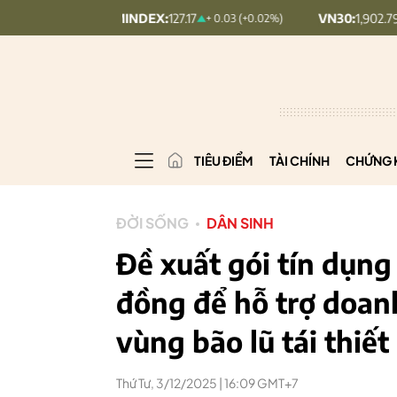
UPCOMINDEX:
127.17
VN30:
1,902.79
+ 0.03 (+0.02%)
20.7 (1.08%)
TIÊU ĐIỂM
TÀI CHÍNH
CHỨNG 
ĐỜI SỐNG
DÂN SINH
Đề xuất gói tín dụng 
đồng để hỗ trợ doan
vùng bão lũ tái thiết
Thứ Tư, 3/12/2025 | 16:09 GMT+7