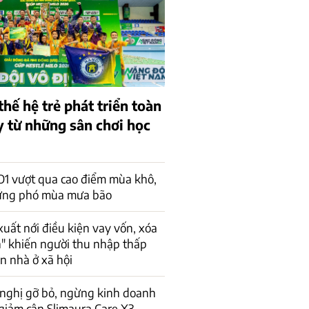
thế hệ trẻ phát triển toàn
y từ những sân chơi học
 vượt qua cao điểm mùa khô,
ứng phó mùa mưa bão
xuất nới điều kiện vay vốn, xóa
n" khiến người thu nhập thấp
ận nhà ở xã hội
 nghị gỡ bỏ, ngừng kinh doanh
giảm cân Slimaura Care X3