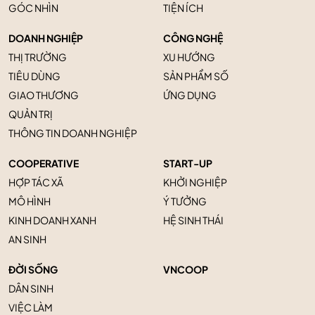
GÓC NHÌN
TIỆN ÍCH
DOANH NGHIỆP
CÔNG NGHỆ
THỊ TRƯỜNG
XU HƯỚNG
TIÊU DÙNG
SẢN PHẨM SỐ
GIAO THƯƠNG
ỨNG DỤNG
QUẢN TRỊ
THÔNG TIN DOANH NGHIỆP
COOPERATIVE
START-UP
HỢP TÁC XÃ
KHỞI NGHIỆP
MÔ HÌNH
Ý TƯỞNG
KINH DOANH XANH
HỆ SINH THÁI
AN SINH
ĐỜI SỐNG
VNCOOP
DÂN SINH
VIỆC LÀM