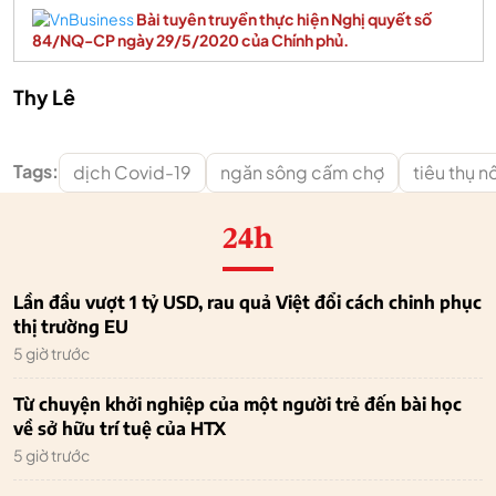
Bài tuyên truyền thực hiện Nghị quyết số
84/NQ-CP ngày 29/5/2020 của Chính phủ.
Thy Lê
Tags:
dịch Covid-19
ngăn sông cấm chợ
tiêu thụ n
24h
Lần đầu vượt 1 tỷ USD, rau quả Việt đổi cách chinh phục
thị trường EU
5 giờ trước
Từ chuyện khởi nghiệp của một người trẻ đến bài học
về sở hữu trí tuệ của HTX
5 giờ trước