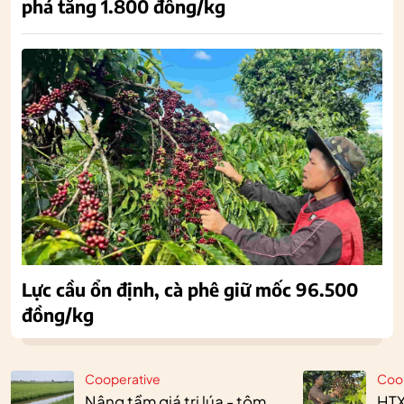
phá tăng 1.800 đồng/kg
Lực cầu ổn định, cà phê giữ mốc 96.500
đồng/kg
Cooperative
Coo
Nâng tầm giá trị lúa - tôm
HTX