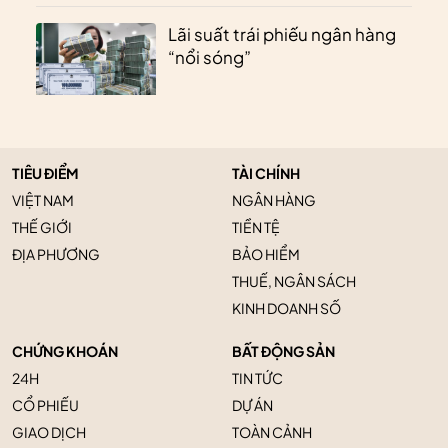
Lãi suất trái phiếu ngân hàng
“nổi sóng”
TIÊU ĐIỂM
TÀI CHÍNH
VIỆT NAM
NGÂN HÀNG
THẾ GIỚI
TIỀN TỆ
ĐỊA PHƯƠNG
BẢO HIỂM
THUẾ, NGÂN SÁCH
KINH DOANH SỐ
CHỨNG KHOÁN
BẤT ĐỘNG SẢN
24H
TIN TỨC
CỔ PHIẾU
DỰ ÁN
GIAO DỊCH
TOÀN CẢNH