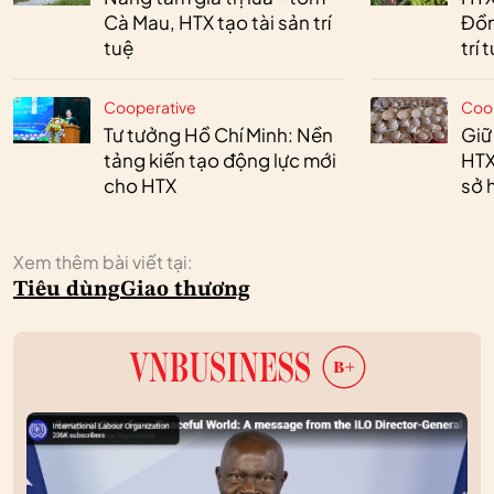
Cà Mau, HTX tạo tài sản trí
Đồn
tuệ
trí 
Cooperative
Coo
Tư tưởng Hồ Chí Minh: Nền
Giữ
tảng kiến tạo động lực mới
HTX
cho HTX
sở h
Xem thêm bài viết tại:
Tiêu dùng
Giao thương