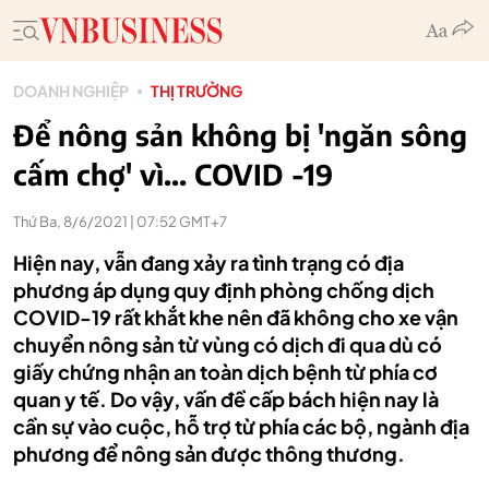
DOANH NGHIỆP
THỊ TRƯỜNG
Để nông sản không bị 'ngăn sông
cấm chợ' vì... COVID -19
Thứ Ba, 8/6/2021 | 07:52 GMT+7
Hiện nay, vẫn đang xảy ra tình trạng có địa
phương áp dụng quy định phòng chống dịch
COVID-19 rất khắt khe nên đã không cho xe vận
chuyển nông sản từ vùng có dịch đi qua dù có
giấy chứng nhận an toàn dịch bệnh từ phía cơ
quan y tế. Do vậy, vấn đề cấp bách hiện nay là
cần sự vào cuộc, hỗ trợ từ phía các bộ, ngành địa
phương để nông sản được thông thương.