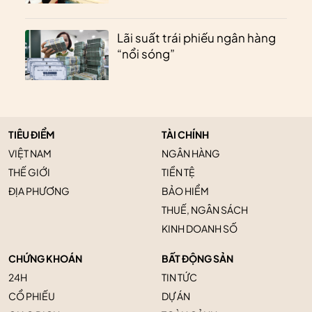
Lãi suất trái phiếu ngân hàng
“nổi sóng”
TIÊU ĐIỂM
TÀI CHÍNH
VIỆT NAM
NGÂN HÀNG
THẾ GIỚI
TIỀN TỆ
ĐỊA PHƯƠNG
BẢO HIỂM
THUẾ, NGÂN SÁCH
KINH DOANH SỐ
CHỨNG KHOÁN
BẤT ĐỘNG SẢN
24H
TIN TỨC
CỔ PHIẾU
DỰ ÁN