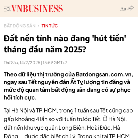
BẤT ĐỘNG SẢN
TIN TỨC
Đất nền tỉnh nào đang 'hút tiền'
tháng đầu năm 2025?
Thứ Sáu, 14/2/2025 | 15:59 GMT+7
Theo dữ liệu thị trường của Batdongsan.com.vn,
ngay sau Tết nguyên đán Ất Tỵ lượng tin đăng và
mức độ quan tâm bất động sản đang có sự phục
hồi tích cực.
Tại Hà Nội và TP.HCM, trong 1 tuần sau Tết cũng cao
gấp khoảng 4 lần so với tuần trước Tết. Ở Hà Nội,
đất nền khu vực quận Long Biên, Hoài Đức, Hà
Đông,… được đặc biệt chú ý. Trong khi tại TP.HCM,