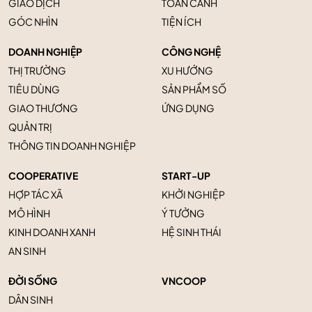
GIAO DỊCH
TOÀN CẢNH
GÓC NHÌN
TIỆN ÍCH
DOANH NGHIỆP
CÔNG NGHỆ
THỊ TRƯỜNG
XU HƯỚNG
TIÊU DÙNG
SẢN PHẨM SỐ
GIAO THƯƠNG
ỨNG DỤNG
QUẢN TRỊ
THÔNG TIN DOANH NGHIỆP
COOPERATIVE
START-UP
HỢP TÁC XÃ
KHỞI NGHIỆP
MÔ HÌNH
Ý TƯỞNG
KINH DOANH XANH
HỆ SINH THÁI
AN SINH
ĐỜI SỐNG
VNCOOP
DÂN SINH