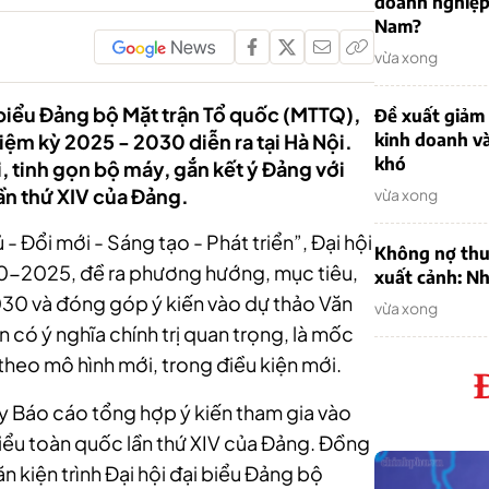
doanh nghiệp
Nam?
vừa xong
i biểu Đảng bộ Mặt trận Tổ quốc (MTTQ),
Đề xuất giảm
iệm kỳ 2025 - 2030 diễn ra tại Hà Nội.
kinh doanh v
khó
, tinh gọn bộ máy, gắn kết ý Đảng với
lần thứ XIV của Đảng.
vừa xong
 Đổi mới - Sáng tạo - Phát triển”, Đại hội
Không nợ thu
20-2025, đề ra phương hướng, mục tiêu,
xuất cảnh: Nh
30 và đóng góp ý kiến vào dự thảo Văn
vừa xong
n có ý nghĩa chính trị quan trọng, là mốc
theo mô hình mới, trong điều kiện mới.
bày Báo cáo tổng hợp ý kiến tham gia vào
 biểu toàn quốc lần thứ XIV của Đảng. Đồng
ăn kiện trình Đại hội đại biểu Đảng bộ