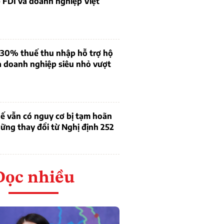
 FDI và doanh nghiệp Việt
 30% thuế thu nhập hỗ trợ hộ
à doanh nghiệp siêu nhỏ vượt
ế vẫn có nguy cơ bị tạm hoãn
ững thay đổi từ Nghị định 252
Đọc nhiều