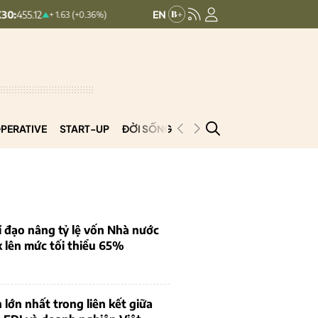
HNXINDEX:
293.44
UPCOMIND
+ 1.63 (+0.36%)
+ 0.25 (+0.09%)
PERATIVE
START-UP
ĐỜI SỐNG
PODCAST
VNCOOP
 đạo nâng tỷ lệ vốn Nhà nước
k lên mức tối thiểu 65%
 lớn nhất trong liên kết giữa