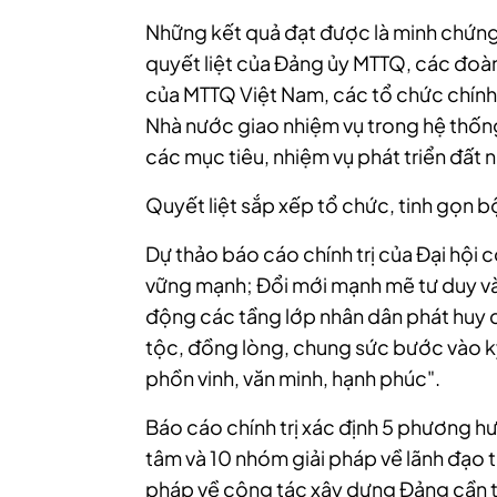
Những kết quả đạt được là minh chứng 
quyết liệt của Đảng ủy MTTQ, các đoàn 
của MTTQ Việt Nam, các tổ chức chính t
Nhà nước giao nhiệm vụ trong hệ thống 
các mục tiêu, nhiệm vụ phát triển đất 
Quyết liệt sắp xếp tổ chức, tinh gọn 
Dự thảo báo cáo chính trị của Đại hội 
vững mạnh; Đổi mới mạnh mẽ tư duy và
động các tầng lớp nhân dân phát huy 
tộc
, đồng lòng, chung sức bước vào k
phồn vinh, văn minh, hạnh phúc".
Báo cáo chính trị xác định 5 phương hư
tâm và 10 nhóm giải pháp về lãnh đạo th
pháp về công tác xây dựng Đảng cần t