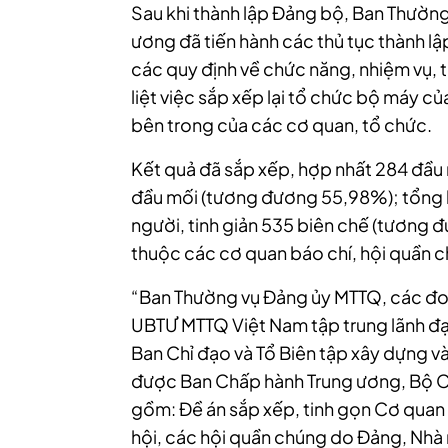
Sau khi thành lập Đảng bộ, Ban Thườn
ương đã tiến hành các thủ tục thành l
các quy định về chức năng, nhiệm vụ, 
liệt việc sắp xếp lại tổ chức bộ máy c
bên trong của các cơ quan, tổ chức.
Kết quả đã sắp xếp, hợp nhất 284 đầu
đầu mối (tương đương 55,98%); tổng b
người, tinh giản 535 biên chế (tương 
thuộc các cơ quan báo chí, hội quần 
“Ban Thường vụ Đảng ủy MTTQ, các đo
UBTƯ MTTQ Việt Nam tập trung lãnh đạo
Ban Chỉ đạo và Tổ Biên tập xây dựng và
được Ban Chấp hành Trung ương, Bộ Chí
gồm: Đề án sắp xếp, tinh gọn Cơ quan 
hội, các hội quần chúng do Đảng, Nhà