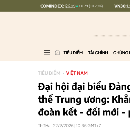
UPCOMINDEX:
126.99
VN30:
1,911.09
%)
+ 0.29 (+0.23%)
TIÊU ĐIỂM
TÀI CHÍNH
CHỨNG 
TIÊU ĐIỂM
VIỆT NAM
Đại hội đại biểu Đả
thể Trung ương: Khẳ
đoàn kết - đổi mới - 
Thứ Hai, 22/9/2025 | 10:35 GMT+7