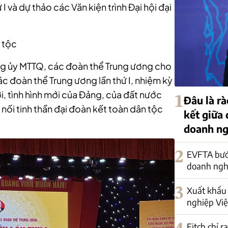
 và dự thảo các Văn kiện trình Đại hội đại
n tộc
ng ủy MTTQ, các đoàn thể Trung ương cho
ác đoàn thể Trung ương lần thứ I, nhiệm kỳ
, tình hình mới của Đảng, của đất nước
1
Đâu là rà
ết nối tinh thần đại đoàn kết toàn dân tộc
kết giữa
doanh ng
2
EVFTA bướ
doanh nghi
3
Xuất khẩu 
nghiệp Việ
Fitch chỉ r