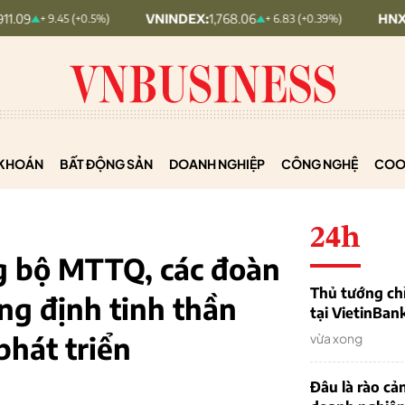
VNINDEX:
1,768.06
HNX30:
455.12
+ 9.45 (+0.5%)
+ 6.83 (+0.39%)
KHOÁN
BẤT ĐỘNG SẢN
DOANH NGHIỆP
CÔNG NGHỆ
COO
24h
ng bộ MTTQ, các đoàn
Thủ tướng chỉ
ng định tinh thần
tại VietinBan
phát triển
vừa xong
Đâu là rào cản