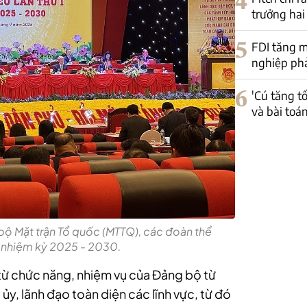
4
trưởng hai
5
FDI tăng m
nghiệp phải
6
'Cú tăng t
và bài toá
 bộ Mặt trận Tổ quốc (MTTQ), các đoàn thể
I, nhiệm kỳ 2025 - 2030.
từ chức năng, nhiệm vụ của Đảng bộ từ
ủy, lãnh đạo toàn diện các lĩnh vực, từ đó