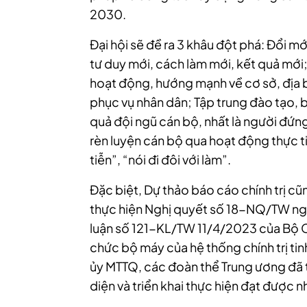
2030.
Đại hội sẽ đề ra 3 khâu đột phá: Đổi 
tư duy mới, cách làm mới, kết quả mớ
hoạt động, hướng mạnh về cơ sở, địa b
phục vụ nhân dân; Tập trung đào tạo, b
quả đội ngũ cán bộ, nhất là người đứng
rèn luyện cán bộ qua hoạt động thực ti
tiễn”, “nói đi đôi với làm”.
Đặc biệt, Dự thảo báo cáo chính trị c
thực hiện Nghị quyết số 18-NQ/TW ngày
luận số 121-KL/TW 11/4/2023 của Bộ Chí
chức bộ máy của hệ thống chính trị tin
ủy MTTQ, các đoàn thể Trung ương đã t
diện và triển khai thực hiện đạt được 