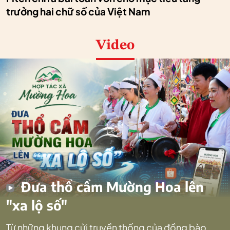
trưởng hai chữ số của Việt Nam
Video
Đưa thổ cẩm Mường Hoa lên
"xa lộ số"
Từ những khung cửi truyền thống của đồng bào