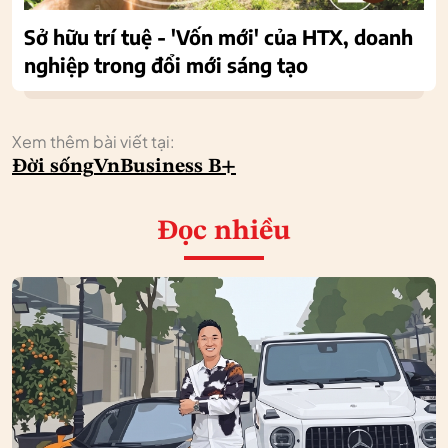
Sở hữu trí tuệ - 'Vốn mới' của HTX, doanh
nghiệp trong đổi mới sáng tạo
Xem thêm bài viết tại:
Đời sống
VnBusiness B+
Đọc nhiều