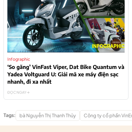
Infographic
‘So găng’ VinFast Viper, Dat Bike Quantum và
Yadea Voltguard U: Giải mã xe máy điện sạc
nhanh, đi xa nhất
ĐỌC NGAY
Tags:
bà Nguyễn Thị Thanh Thủy
Công ty cổ phần VinE