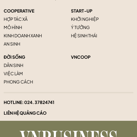
COOPERATIVE
START-UP
HỢP TÁC XÃ
KHỞI NGHIỆP
MÔ HÌNH
Ý TƯỞNG
KINH DOANH XANH
HỆ SINH THÁI
AN SINH
ĐỜI SỐNG
VNCOOP
DÂN SINH
VIỆC LÀM
PHONG CÁCH
HOTLINE:
024. 37824741
LIÊN HỆ QUẢNG CÁO