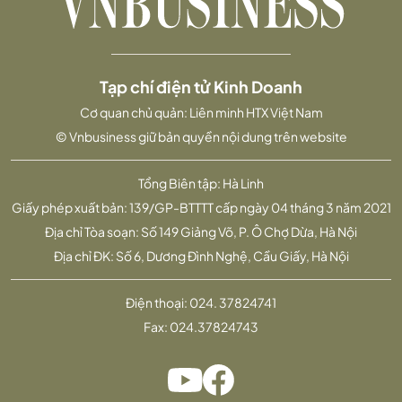
Tạp chí điện tử Kinh Doanh
Cơ quan chủ quản: Liên minh HTX Việt Nam
© Vnbusiness giữ bản quyền nội dung trên website
Tổng Biên tập: Hà Linh
Giấy phép xuất bản: 139/GP-BTTTT cấp ngày 04 tháng 3 năm 2021
Địa chỉ Tòa soạn: Số 149 Giảng Võ, P. Ô Chợ Dừa, Hà Nội
Địa chỉ ĐK: Số 6, Dương Đình Nghệ, Cầu Giấy, Hà Nội
Điện thoại:
024. 37824741
Fax:
024.37824743