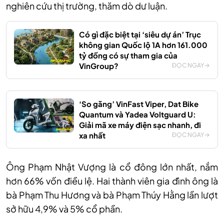
nghiên cứu thị trường, thăm dò dư luận.
Có gì đặc biệt tại ‘siêu dự án’ Trục
không gian Quốc lộ 1A hơn 161.000
tỷ đồng có sự tham gia của
VinGroup?
ĐỌC NGAY
‘So găng’ VinFast Viper, Dat Bike
Quantum và Yadea Voltguard U:
Giải mã xe máy điện sạc nhanh, đi
xa nhất
ĐỌC NGAY
Ông Phạm Nhật Vượng là cổ đông lớn nhất, nắm
hơn 66% vốn điều lệ. Hai thành viên gia đình ông là
bà Phạm Thu Hương và bà Phạm Thúy Hằng lần lượt
sở hữu 4,9% và 5% cổ phần.