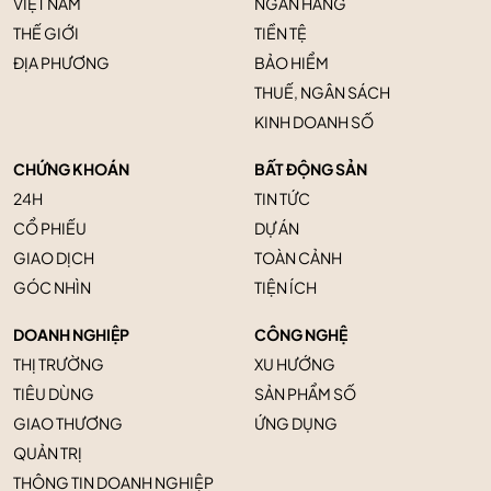
VIỆT NAM
NGÂN HÀNG
THẾ GIỚI
TIỀN TỆ
ĐỊA PHƯƠNG
BẢO HIỂM
THUẾ, NGÂN SÁCH
KINH DOANH SỐ
CHỨNG KHOÁN
BẤT ĐỘNG SẢN
24H
TIN TỨC
CỔ PHIẾU
DỰ ÁN
GIAO DỊCH
TOÀN CẢNH
GÓC NHÌN
TIỆN ÍCH
DOANH NGHIỆP
CÔNG NGHỆ
THỊ TRƯỜNG
XU HƯỚNG
TIÊU DÙNG
SẢN PHẨM SỐ
GIAO THƯƠNG
ỨNG DỤNG
QUẢN TRỊ
THÔNG TIN DOANH NGHIỆP