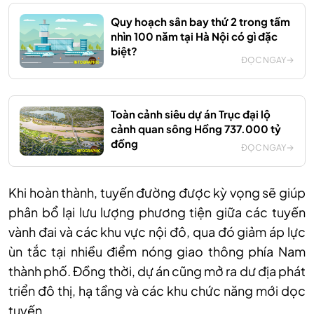
Quy hoạch sân bay thứ 2 trong tầm
nhìn 100 năm tại Hà Nội có gì đặc
biệt?
ĐỌC NGAY
Toàn cảnh siêu dự án Trục đại lộ
cảnh quan sông Hồng 737.000 tỷ
đồng
ĐỌC NGAY
Khi hoàn thành, tuyến đường được kỳ vọng sẽ giúp
phân bổ lại lưu lượng phương tiện giữa các tuyến
vành đai và các khu vực nội đô, qua đó giảm áp lực
ùn tắc tại nhiều điểm nóng giao thông phía Nam
thành phố. Đồng thời, dự án cũng mở ra dư địa phát
triển đô thị, hạ tầng và các khu chức năng mới dọc
tuyến.