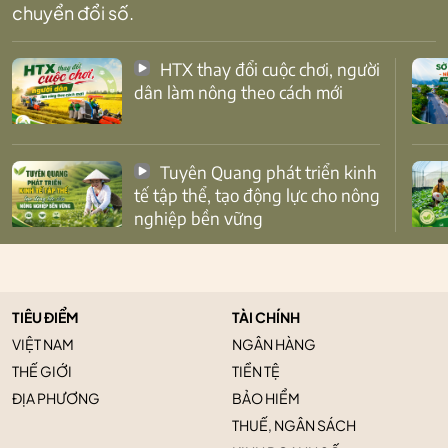
chuyển đổi số.
HTX thay đổi cuộc chơi, người
dân làm nông theo cách mới
Tuyên Quang phát triển kinh
tế tập thể, tạo động lực cho nông
nghiệp bền vững
TIÊU ĐIỂM
TÀI CHÍNH
VIỆT NAM
NGÂN HÀNG
THẾ GIỚI
TIỀN TỆ
ĐỊA PHƯƠNG
BẢO HIỂM
THUẾ, NGÂN SÁCH