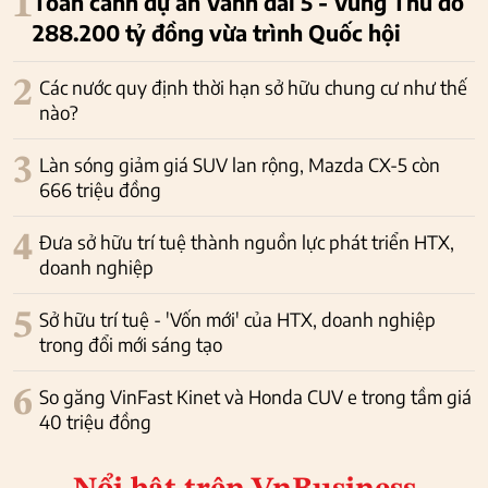
1
Toàn cảnh dự án Vành đai 5 - Vùng Thủ đô
288.200 tỷ đồng vừa trình Quốc hội
2
Các nước quy định thời hạn sở hữu chung cư như thế
nào?
3
Làn sóng giảm giá SUV lan rộng, Mazda CX-5 còn
666 triệu đồng
4
Đưa sở hữu trí tuệ thành nguồn lực phát triển HTX,
doanh nghiệp
5
Sở hữu trí tuệ - 'Vốn mới' của HTX, doanh nghiệp
trong đổi mới sáng tạo
6
So găng VinFast Kinet và Honda CUV e trong tầm giá
40 triệu đồng