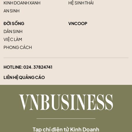
KINH DOANH XANH
HỆ SINH THÁI
AN SINH
ĐỜI SỐNG
VNCOOP
DÂN SINH
VIỆC LÀM
PHONG CÁCH
HOTLINE:
024. 37824741
LIÊN HỆ QUẢNG CÁO
Tạp chí điện tử Kinh Doanh