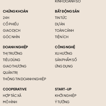
KINH DOANH SỐ
CHỨNG KHOÁN
BẤT ĐỘNG SẢN
24H
TIN TỨC
CỔ PHIẾU
DỰ ÁN
GIAO DỊCH
TOÀN CẢNH
GÓC NHÌN
TIỆN ÍCH
DOANH NGHIỆP
CÔNG NGHỆ
THỊ TRƯỜNG
XU HƯỚNG
TIÊU DÙNG
SẢN PHẨM SỐ
GIAO THƯƠNG
ỨNG DỤNG
QUẢN TRỊ
THÔNG TIN DOANH NGHIỆP
COOPERATIVE
START-UP
HỢP TÁC XÃ
KHỞI NGHIỆP
MÔ HÌNH
Ý TƯỞNG