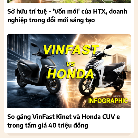
Sở hữu trí tuệ - 'Vốn mới' của HTX, doanh
nghiệp trong đổi mới sáng tạo
So găng VinFast Kinet và Honda CUV e
trong tầm giá 40 triệu đồng