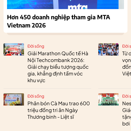
Hơn 450 doanh nghiệp tham gia MTA
Vietnam 2026
Đời sống
Đời 
Giải Marathon Quốc tế Hà
Từ 
Nội Techcombank 2026:
vọn
Giải chạy biểu tượng quốc
đồn
gia, khẳng định tầm vóc
Việ
khu vực
Đời sống
Đời 
Phân bón Cà Mau trao 600
Nes
triệu đồng tri ân Ngày
Giá
Thương binh - Liệt sĩ
tặn
bơi