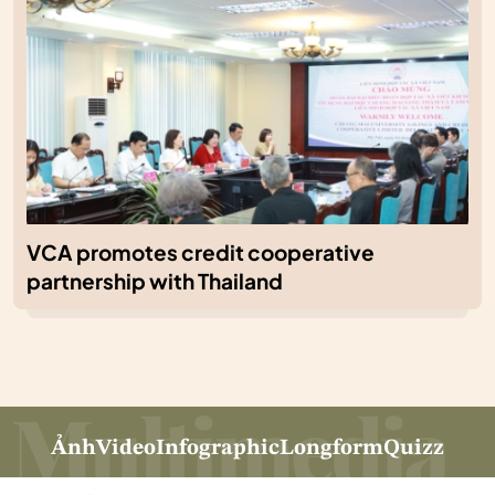
VCA promotes credit cooperative
partnership with Thailand
Ảnh
Video
Infographic
Longform
Quizz