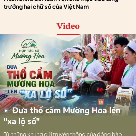
trưởng hai chữ số của Việt Nam
Video
Đưa thổ cẩm Mường Hoa lên
"xa lộ số"
Từ những khung cửi truyền thống của đồng bào