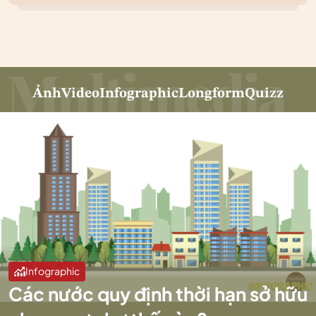
Ảnh
Video
Infographic
Longform
Quizz
Infographic
Các nước quy định thời hạn sở hữu