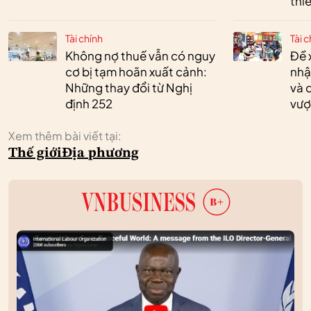
thi
Tài chính
Tài c
Không nợ thuế vẫn có nguy
Đề 
cơ bị tạm hoãn xuất cảnh:
nhậ
Những thay đổi từ Nghị
và 
định 252
vượ
Xem thêm bài viết tại:
Thế giới
Địa phương