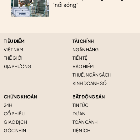
“nổi sóng”
TIÊU ĐIỂM
TÀI CHÍNH
VIỆT NAM
NGÂN HÀNG
THẾ GIỚI
TIỀN TỆ
ĐỊA PHƯƠNG
BẢO HIỂM
THUẾ, NGÂN SÁCH
KINH DOANH SỐ
CHỨNG KHOÁN
BẤT ĐỘNG SẢN
24H
TIN TỨC
CỔ PHIẾU
DỰ ÁN
GIAO DỊCH
TOÀN CẢNH
GÓC NHÌN
TIỆN ÍCH