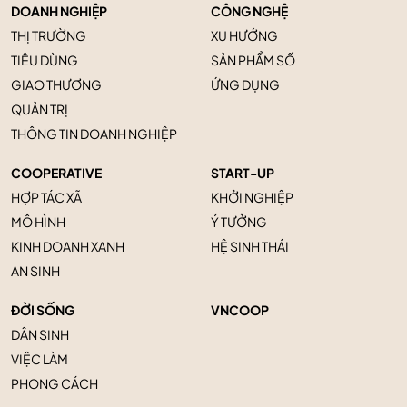
DOANH NGHIỆP
CÔNG NGHỆ
THỊ TRƯỜNG
XU HƯỚNG
TIÊU DÙNG
SẢN PHẨM SỐ
GIAO THƯƠNG
ỨNG DỤNG
QUẢN TRỊ
THÔNG TIN DOANH NGHIỆP
COOPERATIVE
START-UP
HỢP TÁC XÃ
KHỞI NGHIỆP
MÔ HÌNH
Ý TƯỞNG
KINH DOANH XANH
HỆ SINH THÁI
AN SINH
ĐỜI SỐNG
VNCOOP
DÂN SINH
VIỆC LÀM
PHONG CÁCH