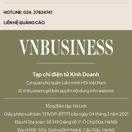
HOTLINE:
024. 37824741
LIÊN HỆ QUẢNG CÁO
Tạp chí điện tử Kinh Doanh
Cơ quan chủ quản: Liên minh HTX Việt Nam
© Vnbusiness giữ bản quyền nội dung trên website
Tổng Biên tập: Hà Linh
Giấy phép xuất bản: 139/GP-BTTTT cấp ngày 04 tháng 3 năm 2021
Địa chỉ Tòa soạn: Số 149 Giảng Võ, P. Ô Chợ Dừa, Hà Nội
Địa chỉ ĐK: Số 6, Dương Đình Nghệ, Cầu Giấy, Hà Nội