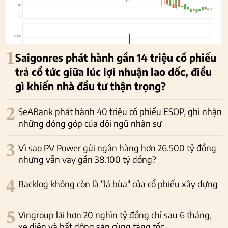
1
Saigonres phát hành gần 14 triệu cổ phiếu
trả cổ tức giữa lúc lợi nhuận lao dốc, điều
gì khiến nhà đầu tư thận trọng?
2
SeABank phát hành 40 triệu cổ phiếu ESOP, ghi nhận
những đóng góp của đội ngũ nhân sự
3
Vì sao PV Power gửi ngân hàng hơn 26.500 tỷ đồng
nhưng vẫn vay gần 38.100 tỷ đồng?
4
Backlog không còn là "lá bùa" của cổ phiếu xây dựng
5
Vingroup lãi hơn 20 nghìn tỷ đồng chỉ sau 6 tháng,
xe điện và bất động sản cùng tăng tốc