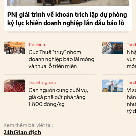
PNJ giải trình về khoản trích lập dự phòng
kỷ lục khiến doanh nghiệp lần đầu báo lỗ
Tài chính
Tài c
Cục Thuế "truy" nhóm
Nhậ
doanh nghiệp báo lãi mỏng
vùn
và thua lỗ triền miên
mỏ
Doanh nghiệp
Tài c
Cạn nguồn cung cuối vụ,
Vì 
giá cà phê bứt phá tăng
hàn
1.800 đồng/kg
như
tỷ 
Xem thêm bài viết tại:
24h
Giao dịch