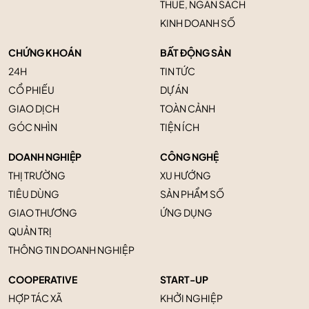
THUẾ, NGÂN SÁCH
KINH DOANH SỐ
CHỨNG KHOÁN
BẤT ĐỘNG SẢN
24H
TIN TỨC
CỔ PHIẾU
DỰ ÁN
GIAO DỊCH
TOÀN CẢNH
GÓC NHÌN
TIỆN ÍCH
DOANH NGHIỆP
CÔNG NGHỆ
THỊ TRƯỜNG
XU HƯỚNG
TIÊU DÙNG
SẢN PHẨM SỐ
GIAO THƯƠNG
ỨNG DỤNG
QUẢN TRỊ
THÔNG TIN DOANH NGHIỆP
COOPERATIVE
START-UP
HỢP TÁC XÃ
KHỞI NGHIỆP