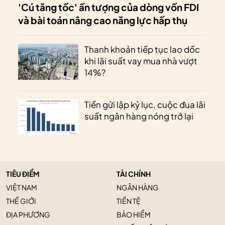
'Cú tăng tốc' ấn tượng của dòng vốn FDI
và bài toán nâng cao năng lực hấp thụ
Thanh khoản tiếp tục lao dốc
khi lãi suất vay mua nhà vượt
14%?
Tiền gửi lập kỷ lục, cuộc đua lãi
suất ngân hàng nóng trở lại
TIÊU ĐIỂM
TÀI CHÍNH
VIỆT NAM
NGÂN HÀNG
THẾ GIỚI
TIỀN TỆ
ĐỊA PHƯƠNG
BẢO HIỂM