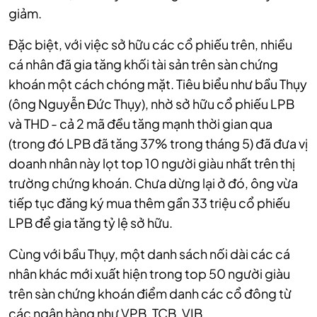
giảm.
Đặc biệt, với việc sở hữu các cổ phiếu trên, nhiều
cá nhân đã gia tăng khối tài sản trên sàn chứng
khoán một cách chóng mặt. Tiêu biểu như bầu Thụy
(ông Nguyễn Đức Thụy), nhờ sở hữu cổ phiếu LPB
và THD - cả 2 mã đều tăng mạnh thời gian qua
(trong đó LPB đã tăng 37% trong tháng 5) đã đưa vị
doanh nhân này lọt top 10 người giàu nhất trên thị
trường chứng khoán. Chưa dừng lại ở đó, ông vừa
tiếp tục đăng ký mua thêm gần 33 triệu cổ phiếu
LPB để gia tăng tỷ lệ sở hữu.
Cùng với bầu Thụy, một danh sách nối dài các cá
nhân khác mới xuất hiện trong top 50 người giàu
trên sàn chứng khoán điểm danh các cổ đông từ
các ngân hàng như VPB, TCB, VIB…