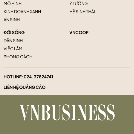
MÔ HÌNH
Ý TƯỞNG
KINH DOANH XANH
HỆ SINH THÁI
AN SINH
ĐỜI SỐNG
VNCOOP
DÂN SINH
VIỆC LÀM
PHONG CÁCH
HOTLINE:
024. 37824741
LIÊN HỆ QUẢNG CÁO