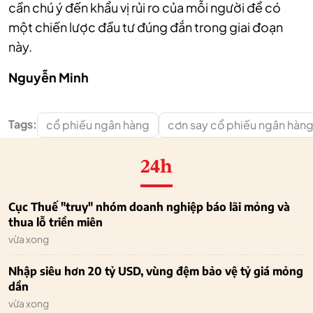
cần chú ý đến khẩu vị rủi ro của mỗi người để có
một chiến lược đầu tư đúng đắn trong giai đoạn
này.
Nguyễn Minh
Tags:
cổ phiếu ngân hàng
cơn say cổ phiếu ngân hàn
24h
Cục Thuế "truy" nhóm doanh nghiệp báo lãi mỏng và
thua lỗ triền miên
vừa xong
Nhập siêu hơn 20 tỷ USD, vùng đệm bảo vệ tỷ giá mỏng
dần
vừa xong