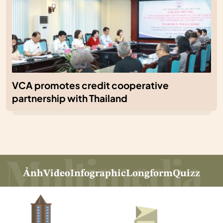
VCA promotes credit cooperative
partnership with Thailand
Ảnh
Video
Infographic
Longform
Quizz