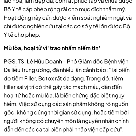
lão hóa, làm đẹp da) còn rất phức tạp và chưa được
Bộ Y tế cấp phép rộng rãi cho mục đích thẩm mỹ.
Hoạt động này cần được kiểm soát nghiêm ngặt và
chỉ được nghiên cứu tại các cơ sở y tế lớn được Bộ
Y tế cho phép.
Mù lòa, hoại tử vì 'trao nhầm niềm tin'
PGS. TS. Lê Hữu Doanh – Phó Giám đốc Bệnh viện
Da liễu Trung ương, đã nhiều lần cảnh báo: "Tai biến
do tiêm Filler, Botox rất đa dạng. Trong đó, tiêm
Filler sai vị trí có thể gây tắc mạch máu, dẫn đến
hoại tử hoặc mù lòa, là biến chứng đặc biệt nguy
hiểm. Việc sử dụng các sản phẩm không rõ nguồn
gốc, không đúng thời gian sử dụng, hoặc tiêm bởi
người không có chuyên môn là nguyên nhân chính
dẫn đến các ca tai biến phải nhập viện cấp cứu".