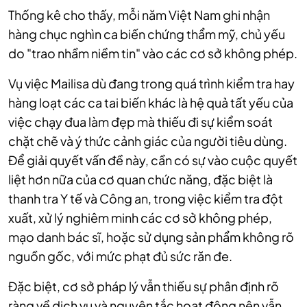
Thống kê cho thấy, mỗi năm Việt Nam ghi nhận
hàng chục nghìn ca biến chứng thẩm mỹ, chủ yếu
do "trao nhầm niềm tin" vào các cơ sở không phép.
Vụ việc Mailisa dù đang trong quá trình kiểm tra hay
hàng loạt các ca tai biến khác là hệ quả tất yếu của
việc chạy đua làm đẹp mà thiếu đi sự kiểm soát
chặt chẽ và ý thức cảnh giác của người tiêu dùng.
Để giải quyết vấn đề này, cần có sự vào cuộc quyết
liệt hơn nữa của cơ quan chức năng, đặc biệt là
thanh tra Y tế và Công an, trong việc kiểm tra đột
xuất, xử lý nghiêm minh các cơ sở không phép,
mạo danh bác sĩ, hoặc sử dụng sản phẩm không rõ
nguồn gốc, với mức phạt đủ sức răn đe.
Đặc biệt, cơ sở pháp lý vẫn thiếu sự phân định rõ
ràng về dịch vụ và nguyên tắc hoạt động nên vẫn