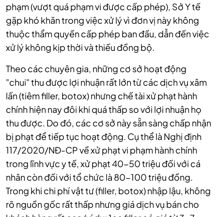
phạm (vượt quá phạm vi được cấp phép), Sở Y tế
gặp khó khăn trong việc xử lý vì đơn vị này không
thuộc thẩm quyền cấp phép ban đầu, dẫn đến việc
xử lý không kịp thời và thiếu đồng bộ.
Theo các chuyên gia, những cơ sở hoạt động
"chui" thu được lợi nhuận rất lớn từ các dịch vụ xâm
lấn (tiêm filler, botox) nhưng chế tài xử phạt hành
chính hiện nay đôi khi quá thấp so với lợi nhuận họ
thu được. Do đó, các cơ sở này sẵn sàng chấp nhận
bị phạt để tiếp tục hoạt động. Cụ thể là Nghị định
117/2020/NĐ-CP về xử phạt vi phạm hành chính
trong lĩnh vực y tế, xử phạt 40-50 triệu đối với cá
nhân còn đối với tổ chức là 80-100 triệu đồng.
Trong khi chi phí vật tư (filler, botox) nhập lậu, không
rõ nguồn gốc rất thấp nhưng giá dịch vụ bán cho