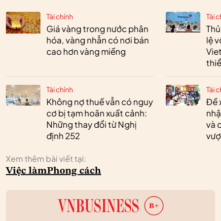
Tài chính
Tài c
Giá vàng trong nước phân
Thủ
hóa, vàng nhẫn có nơi bán
lệ 
cao hơn vàng miếng
Vie
thi
Tài chính
Tài c
Không nợ thuế vẫn có nguy
Đề 
cơ bị tạm hoãn xuất cảnh:
nhậ
Những thay đổi từ Nghị
và 
định 252
vượ
Xem thêm bài viết tại:
Việc làm
Phong cách