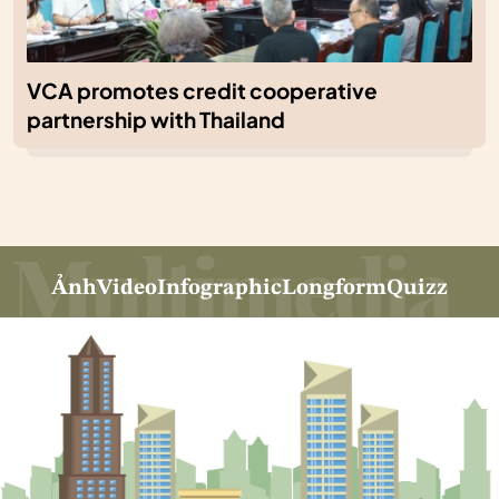
VCA promotes credit cooperative
partnership with Thailand
Ảnh
Video
Infographic
Longform
Quizz