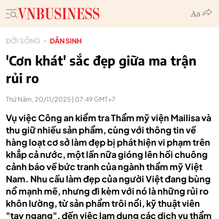
ĐỜI SỐNG
DÂN SINH
'Cơn khát' sắc đẹp giữa ma trận
rủi ro
Thứ Năm, 20/11/2025 | 07:49 GMT+7
Vụ việc Công an kiểm tra Thẩm mỹ viện Mailisa và
thu giữ nhiều sản phẩm, cùng với thông tin về
hàng loạt cơ sở làm đẹp bị phát hiện vi phạm trên
khắp cả nước, một lần nữa gióng lên hồi chuông
cảnh báo về bức tranh của ngành thẩm mỹ Việt
Nam. Nhu cầu làm đẹp của người Việt đang bùng
nổ mạnh mẽ, nhưng đi kèm với nó là những rủi ro
khôn lường, từ sản phẩm trôi nổi, kỹ thuật viên
"tay ngang", đến việc lạm dụng các dịch vụ thẩm