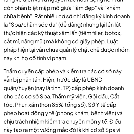
còn phân biệt mập mờ giữa "làm đẹp" và "khám
chữa bệnh". Rất nhiều cơ sở chỉ đăng ký kinh doanh
là "Spa/chăm sóc da" (dễ dàng) nhưng lại lén lút
thực hiện các kỹ thuật xâm lấn (tiêm filler, botox,
cắt mí, nâng mũi) mà không có giấy phép. Luật
pháp hiện tại vẫn chưa quản lý chặt chẽ được nhóm
này khi họ cố tình vi phạm.
Thẩm quyền cấp phép và kiểm tra các cơ sở này
vẫn bị phân tán. Hiện, trước đây là UBND
quận/huyện (nay là tỉnh, TP) cấp phép kinh doanh
cho các cơ sở Spa, Thẩm mỹ viện, Gội đầu, Cắt
tóc, Phun xăm (hơn 85% tổng số). Sở Y tế cấp
phép hoạt động y tế (phòng khám, bệnh viện) và
chịu trách nhiệm kiểm tra chuyên môn y tế. Điều
này tạo ra một vướng mắc đó là khi cơ sở Spa vi