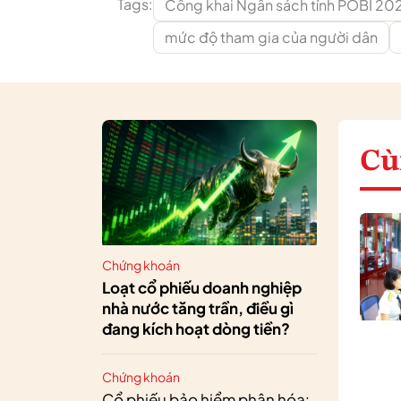
Tags:
Công khai Ngân sách tỉnh POBI 20
mức độ tham gia của người dân
Cù
Chứng khoán
Loạt cổ phiếu doanh nghiệp
nhà nước tăng trần, điều gì
đang kích hoạt dòng tiền?
Chứng khoán
Cổ phiếu bảo hiểm phân hóa: