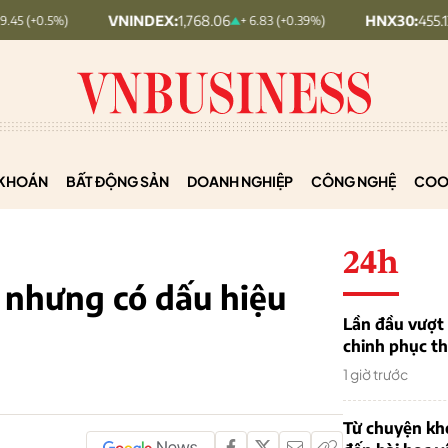
VNINDEX:
1,768.06
HNX30:
455.12
+ 6.83 (+0.39%)
+ 1.63 (
KHOÁN
BẤT ĐỘNG SẢN
DOANH NGHIỆP
CÔNG NGHỆ
COO
24h
nhưng có dấu hiệu
Lần đầu vượt 
chinh phục th
1 giờ trước
Từ chuyện khở