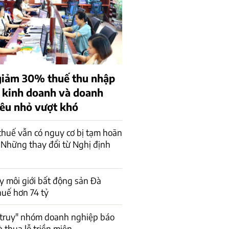
giảm 30% thuế thu nhập
ộ kinh doanh và doanh
iêu nhỏ vượt khó
huế vẫn có nguy cơ bị tạm hoãn
 Những thay đổi từ Nghị định
y môi giới bất động sản Đà
uế hơn 74 tỷ
"truy" nhóm doanh nghiệp báo
à thua lỗ triền miên