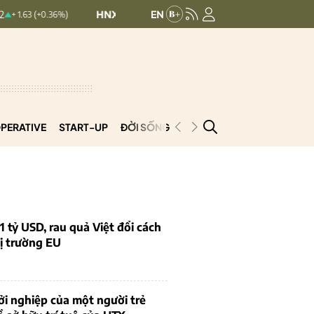
HNXINDEX:
293.44
UPCOMINDEX:
126.
+0.36%)
+ 0.25 (+0.09%)
PERATIVE
START-UP
ĐỜI SỐNG
PODCAST
VNCOOP
1 tỷ USD, rau quả Việt đổi cách
ị trường EU
i nghiệp của một người trẻ