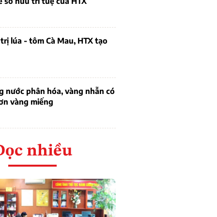
ề sở hữu trí tuệ của HTX
trị lúa - tôm Cà Mau, HTX tạo
ng nước phân hóa, vàng nhẫn có
hơn vàng miếng
Đọc nhiều