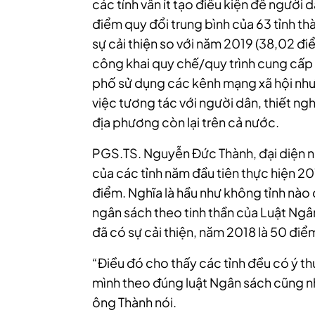
các tỉnh vẫn ít tạo điều kiện để ngườ
điểm quy đổi trung bình của 63 tỉnh tha
sự cải thiện so với năm 2019 (38,02 điể
công khai quy chế/quy trình cung cấp t
phố sử dụng các kênh mạng xã hội n
việc tương tác với người dân, thiết ng
địa phương còn lại trên cả nước.
PGS.TS. Nguyễn Đức Thành, đại diện n
của các tỉnh năm đầu tiên thực hiện 201
điểm. Nghĩa là hầu như không tỉnh nà
ngân sách theo tinh thần của Luật Nga
đã có sự cải thiện, năm 2018 là 50 điểm v
“Điều đó cho thấy các tỉnh đều có ý th
mình theo đúng luật Ngân sách cũng nhu
ông Thành nói.