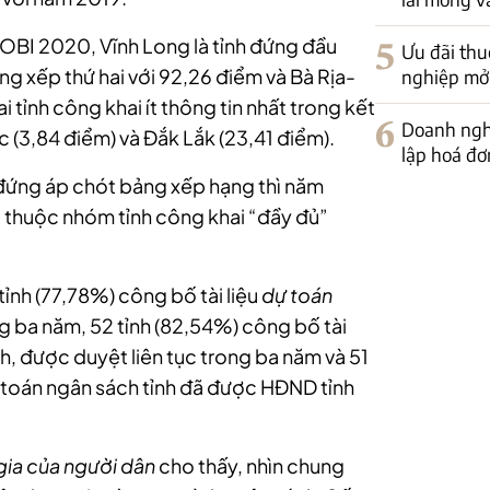
OBI 2020, Vĩnh Long là tỉnh đứng đầu
5
Ưu đãi thu
g xếp thứ hai với 92,26 điểm và Bà Rịa-
nghiệp mở
i tỉnh công khai ít thông tin nhất trong kết
6
Doanh nghi
 (3,84 điểm) và Đắk Lắk (23,41 điểm).
lập hoá đơ
́ng áp chót bảng xếp hạng thì năm
m, thuộc nhóm tỉnh công khai “đầy đủ”
ỉnh (77,78%) công bố tài liệu
dự toán
ng ba năm, 52 tỉnh (82,54%) công bố tài
h, được duyệt liên tục trong ba năm và 51
oán ngân sách tỉnh đã được HĐND tỉnh
ia của người dân
cho thấy, nhìn chung