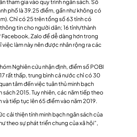
i dân tham gia vào quy trình ngân sách. Số
̀nh phố là 39.25 điểm, gần như không có
m). Chỉ có 25 trên tổng số 63 tỉnh có
hông tin cho người dân; 16 tỉnh/thành
hư Facebook, Zalo để dễ dàng hơn trong
hĩ việc làm này nên được nhân rộng ra các
hóm Nghiên cứu nhận định, điểm số POBI
7 rất thấp, trung bình cả nước chỉ có 30
o quan tâm đến việc tuân thủ minh bạch
̂n sách 2015. Tuy nhiên, các năm tiếp theo
à tiếp tục lên 65 điểm vào năm 2019.
ức cải thiện tính minh bạch ngân sách của
̛ theo sự phát triển chung của xã hội”,