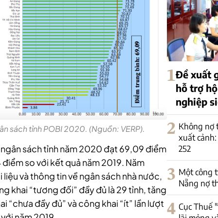
1
Đề xuất 
hỗ trợ h
nghiệp s
2
Không nợ t
ân sách tỉnh POBI 2020. (Nguồn: VERP).
xuất cảnh:
 ngân sách tỉnh năm 2020 đạt 69,09 điểm
252
4 điểm so với kết quả năm 2019. Năm
3
Một công t
iệu và thông tin về ngân sách nhà nước,
Nẵng nợ th
̂ng khai “tương đối” đầy đủ là 29 tỉnh, tăng
ai “chưa đầy đủ” và công khai “ít” lần lượt
4
Cục Thuế 
 so với năm 2019.
lãi mỏng v