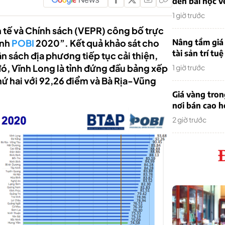
đến bài học v
1 giờ trước
h tế và Chính sách (VEPR) công bố trực
ỉnh
POBI
2020”. Kết quả khảo sát cho
Nâng tầm giá 
tài sản trí tuệ
 sách địa phương tiếp tục cải thiện,
ó, Vĩnh Long là tỉnh đứng đầu bảng xếp
1 giờ trước
ứ hai với 92,26 điểm và Bà Rịa-Vũng
Giá vàng tro
nơi bán cao 
2 giờ trước