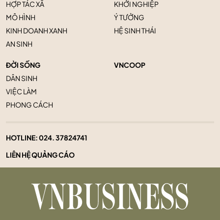
HỢP TÁC XÃ
KHỞI NGHIỆP
MÔ HÌNH
Ý TƯỞNG
KINH DOANH XANH
HỆ SINH THÁI
AN SINH
ĐỜI SỐNG
VNCOOP
DÂN SINH
VIỆC LÀM
PHONG CÁCH
HOTLINE:
024. 37824741
LIÊN HỆ QUẢNG CÁO