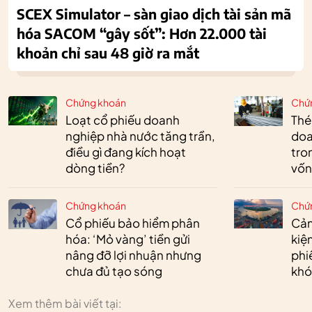
SCEX Simulator – sàn giao dịch tài sản mã
hóa SACOM “gây sốt”: Hơn 22.000 tài
khoản chỉ sau 48 giờ ra mắt
Chứng khoán
Chứ
Loạt cổ phiếu doanh
Thé
nghiệp nhà nước tăng trần,
doa
điều gì đang kích hoạt
tro
dòng tiền?
vốn
Chứng khoán
Chứ
Cổ phiếu bảo hiểm phân
Cản
hóa: ‘Mỏ vàng’ tiền gửi
kiệ
nâng đỡ lợi nhuận nhưng
phi
chưa đủ tạo sóng
khó
Xem thêm bài viết tại: