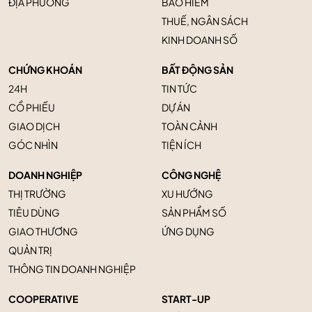
ĐỊA PHƯƠNG
BẢO HIỂM
THUẾ, NGÂN SÁCH
KINH DOANH SỐ
CHỨNG KHOÁN
BẤT ĐỘNG SẢN
24H
TIN TỨC
CỔ PHIẾU
DỰ ÁN
GIAO DỊCH
TOÀN CẢNH
GÓC NHÌN
TIỆN ÍCH
DOANH NGHIỆP
CÔNG NGHỆ
THỊ TRƯỜNG
XU HƯỚNG
TIÊU DÙNG
SẢN PHẨM SỐ
GIAO THƯƠNG
ỨNG DỤNG
QUẢN TRỊ
THÔNG TIN DOANH NGHIỆP
COOPERATIVE
START-UP