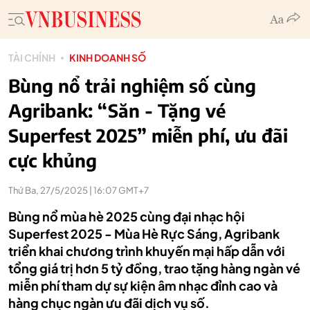
TÀI CHÍNH
KINH DOANH SỐ
Bùng nổ trải nghiệm số cùng
Agribank: “Săn - Tặng vé
Superfest 2025” miễn phí, ưu đãi
cực khủng
Thứ Ba, 27/5/2025 | 16:07 GMT+7
Bùng nổ mùa hè 2025 cùng đại nhạc hội
Superfest 2025 - Mùa Hè Rực Sáng, Agribank
triển khai chương trình khuyến mại hấp dẫn với
tổng giá trị hơn 5 tỷ đồng, trao tặng hàng ngàn vé
miễn phí tham dự sự kiện âm nhạc đỉnh cao và
hàng chục ngàn ưu đãi dịch vụ số.