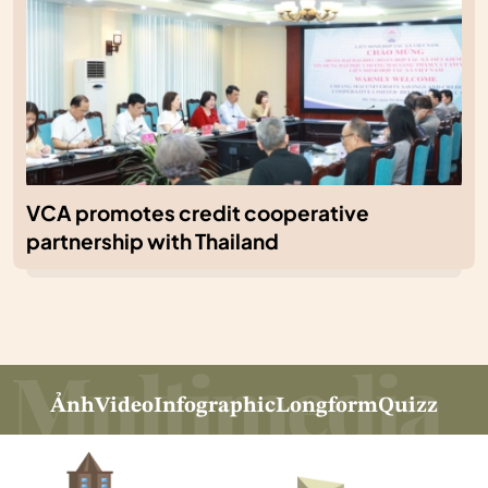
VCA promotes credit cooperative
partnership with Thailand
Ảnh
Video
Infographic
Longform
Quizz