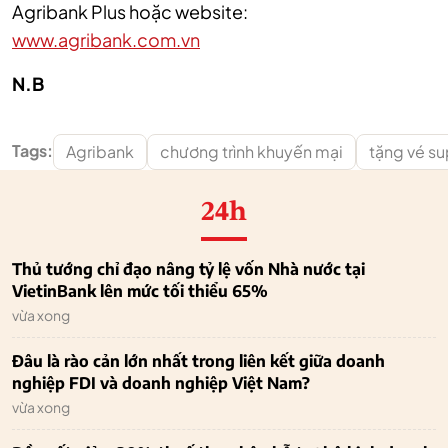
Agribank Plus hoặc website:
www.agribank.com.vn
N.B
Tags:
Agribank
chương trình khuyến mại
tặng vé s
24h
Thủ tướng chỉ đạo nâng tỷ lệ vốn Nhà nước tại
VietinBank lên mức tối thiểu 65%
vừa xong
Đâu là rào cản lớn nhất trong liên kết giữa doanh
nghiệp FDI và doanh nghiệp Việt Nam?
vừa xong