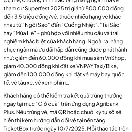
tham dự Superfest 2025 trị giá từ 800.000 đồng
đến 3,5 triệu đồng/vé, thuộc nhiều hạng vé khác
nhau từ “Ngôi Sao” đến “Cuồng Nhiệt”, “Tài Sắc”
hay “Mùa Hè” - phù hợp với nhiều nhu cầu và trải
nghiệm khác biệt của khách hàng. Ngoài ra, hàng
chục ngàn mã ưu đãi hấp dẫn cũng được phát hành
như: giảm đến 60.000 đồng khi mua sắm VnShop,
giảm 40.000 đồng khi đặt xe VNPAY Taxi/Bike,
giảm đến 100.000 đồng khi đặt vé máy bay quốc
tế, vé tàu xe, vé xem phim…
Khách hàng có thể kiểm tra kết quả trúng thưởng
ngay tại mục “Giỏ quà” trên ứng dụng Agribank
Plus. Nếu trúng vé, mã QR hoặc chuỗi ký tự số sẽ
hiển thị kèm hướng dẫn đổi vé tại nền tảng
TicketBox trước ngày 10/7/2025. Mỗi thao tác trên