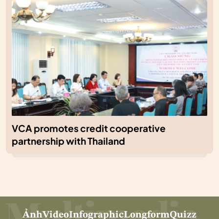
VCA promotes credit cooperative
partnership with Thailand
Ảnh
Video
Infographic
Longform
Quizz