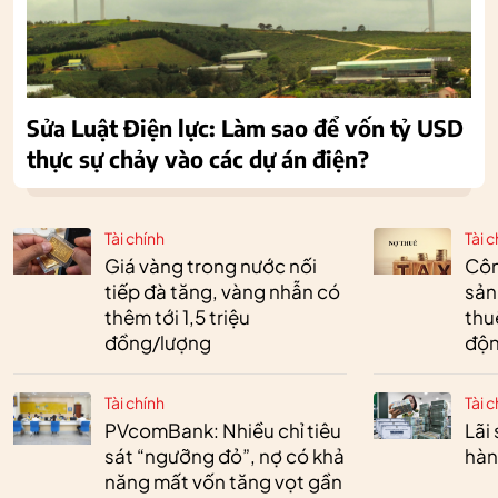
Sửa Luật Điện lực: Làm sao để vốn tỷ USD
thực sự chảy vào các dự án điện?
Tài chính
Tài c
Giá vàng trong nước nối
Côn
tiếp đà tăng, vàng nhẫn có
sản
thêm tới 1,5 triệu
thu
đồng/lượng
độn
Tài chính
Tài c
PVcomBank: Nhiều chỉ tiêu
Lãi
sát “ngưỡng đỏ”, nợ có khả
hàn
năng mất vốn tăng vọt gần