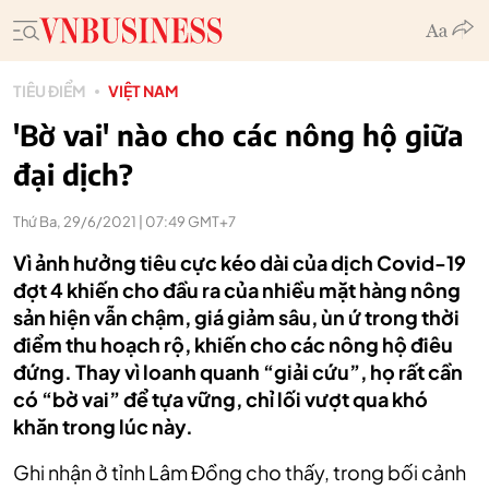
TIÊU ĐIỂM
VIỆT NAM
'Bờ vai' nào cho các nông hộ giữa
đại dịch?
Thứ Ba, 29/6/2021 | 07:49 GMT+7
Vì ảnh hưởng tiêu cực kéo dài của dịch Covid-19
đợt 4 khiến cho đầu ra của nhiều mặt hàng nông
sản hiện vẫn chậm, giá giảm sâu, ùn ứ trong thời
điểm thu hoạch rộ, khiến cho các nông hộ điêu
đứng. Thay vì loanh quanh “giải cứu”, họ rất cần
có “bờ vai” để tựa vững, chỉ lối vượt qua khó
khăn trong lúc này.
Ghi nhận ở tỉnh Lâm Đồng cho thấy, trong bối cảnh