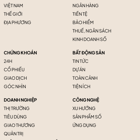
VIỆT NAM
NGÂN HÀNG
THẾ GIỚI
TIỀN TỆ
ĐỊA PHƯƠNG
BẢO HIỂM
THUẾ, NGÂN SÁCH
KINH DOANH SỐ
CHỨNG KHOÁN
BẤT ĐỘNG SẢN
24H
TIN TỨC
CỔ PHIẾU
DỰ ÁN
GIAO DỊCH
TOÀN CẢNH
GÓC NHÌN
TIỆN ÍCH
DOANH NGHIỆP
CÔNG NGHỆ
THỊ TRƯỜNG
XU HƯỚNG
TIÊU DÙNG
SẢN PHẨM SỐ
GIAO THƯƠNG
ỨNG DỤNG
QUẢN TRỊ