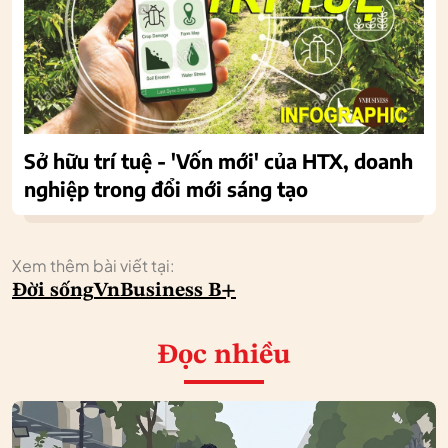
Sở hữu trí tuệ - 'Vốn mới' của HTX, doanh
nghiệp trong đổi mới sáng tạo
Xem thêm bài viết tại:
Đời sống
VnBusiness B+
Đọc nhiều