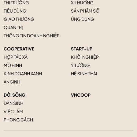
THỊ TRƯỜNG
XU HƯỚNG
TIÊU DÙNG
SẢN PHẨM SỐ
GIAO THƯƠNG
ỨNG DỤNG
QUẢN TRỊ
THÔNG TIN DOANH NGHIỆP
COOPERATIVE
START-UP
HỢP TÁC XÃ
KHỞI NGHIỆP
MÔ HÌNH
Ý TƯỞNG
KINH DOANH XANH
HỆ SINH THÁI
AN SINH
ĐỜI SỐNG
VNCOOP
DÂN SINH
VIỆC LÀM
PHONG CÁCH