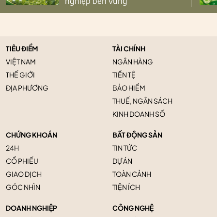
nghiệp bền vững
TIÊU ĐIỂM
TÀI CHÍNH
VIỆT NAM
NGÂN HÀNG
THẾ GIỚI
TIỀN TỆ
ĐỊA PHƯƠNG
BẢO HIỂM
THUẾ, NGÂN SÁCH
KINH DOANH SỐ
CHỨNG KHOÁN
BẤT ĐỘNG SẢN
24H
TIN TỨC
CỔ PHIẾU
DỰ ÁN
GIAO DỊCH
TOÀN CẢNH
GÓC NHÌN
TIỆN ÍCH
DOANH NGHIỆP
CÔNG NGHỆ