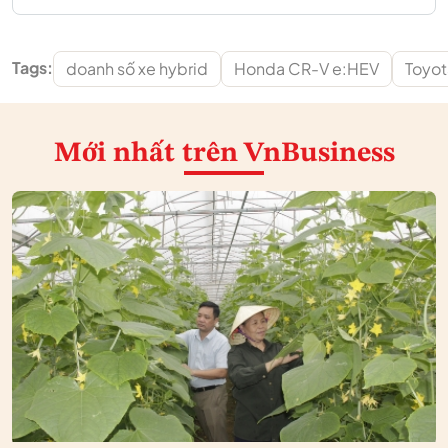
Tags:
doanh số xe hybrid
Honda CR-V e:HEV
Toyot
Mới nhất
trên VnBusiness