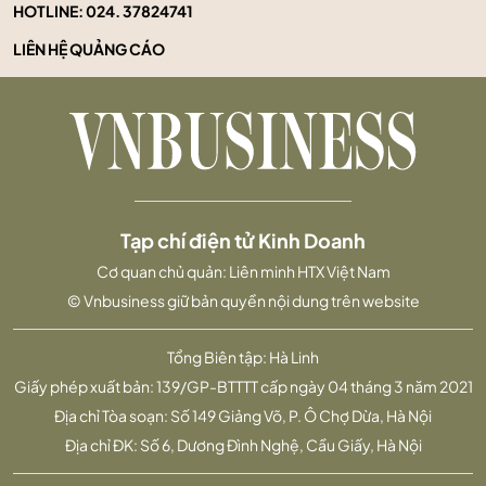
HOTLINE:
024. 37824741
LIÊN HỆ QUẢNG CÁO
Tạp chí điện tử Kinh Doanh
Cơ quan chủ quản: Liên minh HTX Việt Nam
© Vnbusiness giữ bản quyền nội dung trên website
Tổng Biên tập: Hà Linh
Giấy phép xuất bản: 139/GP-BTTTT cấp ngày 04 tháng 3 năm 2021
Địa chỉ Tòa soạn: Số 149 Giảng Võ, P. Ô Chợ Dừa, Hà Nội
Địa chỉ ĐK: Số 6, Dương Đình Nghệ, Cầu Giấy, Hà Nội