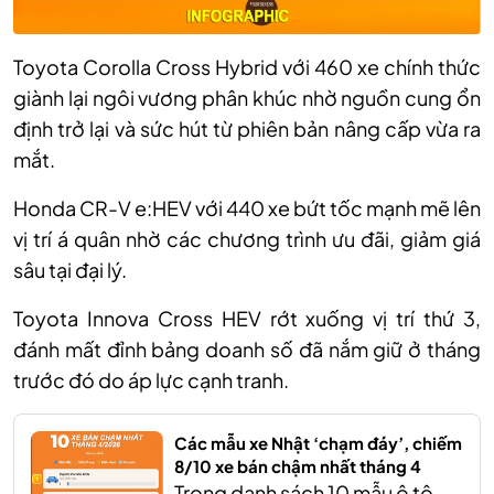
Toyota Corolla Cross Hybrid với 460 xe chính thức
giành lại ngôi vương phân khúc nhờ nguồn cung ổn
định trở lại và sức hút từ phiên bản nâng cấp vừa ra
mắt.
Honda CR-V e:HEV với 440 xe bứt tốc mạnh mẽ lên
vị trí á quân nhờ các chương trình ưu đãi, giảm giá
sâu tại đại lý.
Toyota Innova Cross HEV rớt xuống vị trí thứ 3,
đánh mất đỉnh bảng doanh số đã nắm giữ ở tháng
trước đó do áp lực cạnh tranh.
Các mẫu xe Nhật ‘chạm đáy’, chiếm
8/10 xe bán chậm nhất tháng 4
Trong danh sách 10 mẫu ô tô