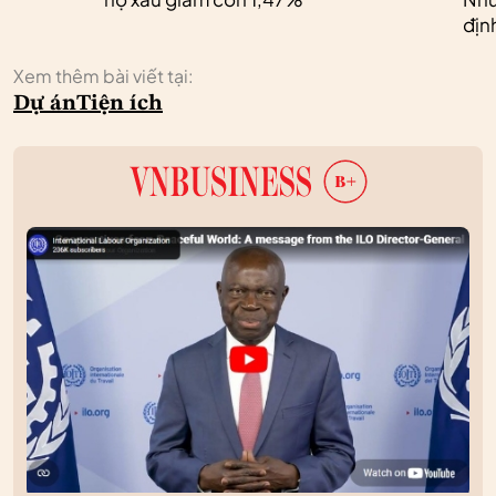
địn
Xem thêm bài viết tại:
Dự án
Tiện ích