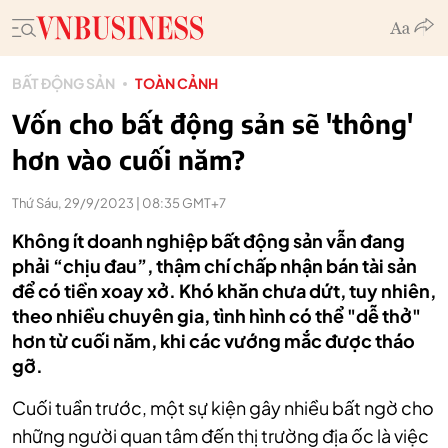
BẤT ĐỘNG SẢN
TOÀN CẢNH
Vốn cho bất động sản sẽ 'thông'
hơn vào cuối năm?
Thứ Sáu, 29/9/2023 | 08:35 GMT+7
Không ít doanh nghiệp bất động sản vẫn đang
phải “chịu đau”, thậm chí chấp nhận bán tài sản
để có tiền xoay xở. Khó khăn chưa dứt, tuy nhiên,
theo nhiều chuyên gia, tình hình có thể "dễ thở"
hơn từ cuối năm, khi các vướng mắc được tháo
gỡ.
Cuối tuần trước, một sự kiện gây nhiều bất ngờ cho
những người quan tâm đến thị trường địa ốc là việc