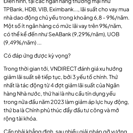
Điển hình, tại các ngân hàng thương mại như
TPBank, HDB, VIB, Eximbank..., lãi suất cho vay mua
nhà dao động chủ yếu trong khoảng 6,8 - 9%/năm.
Một số ít ngân hàng có mức lãi vay trên 9%/năm,
có thể kể đến như SeABank (9,29%/năm), UOB
(9,49%/năm) ...
Có đáp ứng được kỳ vọng?
Trong thời gian tới, VNDIRECT đánh giá xu hướng
giảm lãi suất sẽ tiếp tục, bởi 3 yếu tố chính. Thứ
nhất là tác động từ 4 đợt giảm lãi suất của Ngân
hàng Nhà nước, thứ hai là nhu cầu tín dụng yếu
trong nửa đầu năm 2023 làm giảm áp lực huy động,
thứ ba là Chính phủ thúc đẩy đầu tư công và mở
rộng tài khóa.
Cần phải khẳng định, sau nhiều giải pháp gỡ vướng,