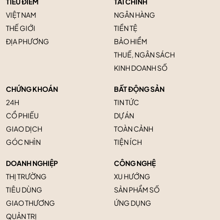
TIÊU ĐIỂM
TÀI CHÍNH
VIỆT NAM
NGÂN HÀNG
THẾ GIỚI
TIỀN TỆ
ĐỊA PHƯƠNG
BẢO HIỂM
THUẾ, NGÂN SÁCH
KINH DOANH SỐ
CHỨNG KHOÁN
BẤT ĐỘNG SẢN
24H
TIN TỨC
CỔ PHIẾU
DỰ ÁN
GIAO DỊCH
TOÀN CẢNH
GÓC NHÌN
TIỆN ÍCH
DOANH NGHIỆP
CÔNG NGHỆ
THỊ TRƯỜNG
XU HƯỚNG
TIÊU DÙNG
SẢN PHẨM SỐ
GIAO THƯƠNG
ỨNG DỤNG
QUẢN TRỊ