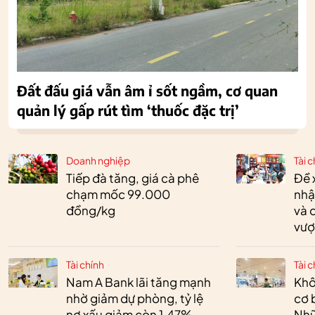
Đất đấu giá vẫn âm ỉ sốt ngầm, cơ quan
quản lý gấp rút tìm ‘thuốc đặc trị’
Doanh nghiệp
Tài c
Tiếp đà tăng, giá cà phê
Đề 
chạm mốc 99.000
nhậ
đồng/kg
và 
vượ
Tài chính
Tài c
Nam A Bank lãi tăng mạnh
Khô
nhờ giảm dự phòng, tỷ lệ
cơ 
nợ xấu giảm còn 1,47%
Nhữ