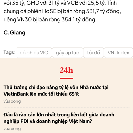
với 35 tỷ, GMD với 31 tỷ và VCB với 25,5 tỷ. Tính
chung cả phiên HoSE bị bán ròng 531,7 tỷ đồng,
riêng VN30 bị bán ròng 354,1 tỷ đồng.
C.Giang
Tags:
cổ phiếu VIC
gây áp lực
tội đồ
VN-Index
24h
Thủ tướng chỉ đạo nâng tỷ lệ vốn Nhà nước tại
VietinBank lên mức tối thiểu 65%
vừa xong
Đâu là rào cản lớn nhất trong liên kết giữa doanh
nghiệp FDI và doanh nghiệp Việt Nam?
vừa xong