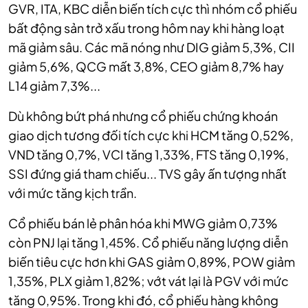
GVR, ITA, KBC diễn biến tích cực thì nhóm cổ phiếu
bất động sản trở xấu trong hôm nay khi hàng loạt
mã giảm sâu. Các mã nóng như DIG giảm 5,3%, CII
giảm 5,6%, QCG mất 3,8%, CEO giảm 8,7% hay
L14 giảm 7,3%...
Dù không bứt phá nhưng cổ phiếu chứng khoán
giao dịch tương đối tích cực khi HCM tăng 0,52%,
VND tăng 0,7%, VCI tăng 1,33%, FTS tăng 0,19%,
SSI đứng giá tham chiếu... TVS gây ấn tượng nhất
với mức tăng kịch trần.
Cổ phiếu bán lẻ phân hóa khi MWG giảm 0,73%
còn PNJ lại tăng 1,45%. Cổ phiếu năng lượng diễn
biến tiêu cực hơn khi GAS giảm 0,89%, POW giảm
1,35%, PLX giảm 1,82%; vớt vát lại là PGV với mức
tăng 0,95%. Trong khi đó, cổ phiếu hàng không