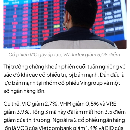
Cổ phiếu VIC gây áp lực, VN-Index giảm 5,08 điểm.
Thị trường chứng khoán phiên cuối tuần nghiêng về
sắc đỏ khi các cổ phiếu trụ bị bán mạnh. Dẫn đầu là
lực bán mạnh tại nhóm cổ phiếu Vingroup và một
số ngân hàng lớn.
Cụ thể, VIC giảm 2,7%, VHM giảm 0,5% và VRE
giảm 3,9%. Tổng 3 mã này đã làm mất hơn 3,5 điểm
giảm của thị trường. Ngoài ra 2 cổ phiếu ngân hàng
lớn là VCB của Vietcombank giảm 1,4% và BID của