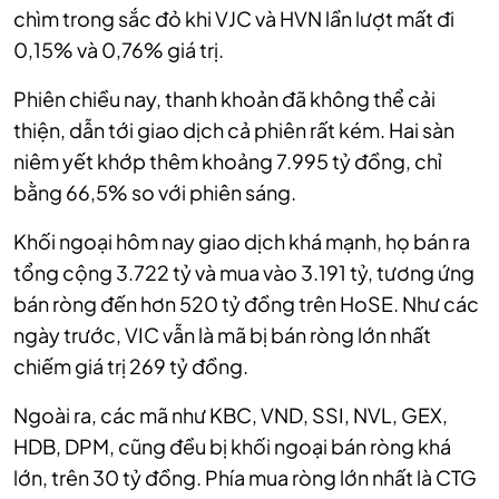
chìm trong sắc đỏ khi VJC và HVN lần lượt mất đi
0,15% và 0,76% giá trị.
Phiên chiều nay, thanh khoản đã không thể cải
thiện, dẫn tới giao dịch cả phiên rất kém. Hai sàn
niêm yết khớp thêm khoảng 7.995 tỷ đồng, chỉ
bằng 66,5% so với phiên sáng.
Khối ngoại hôm nay giao dịch khá mạnh, họ bán ra
tổng cộng 3.722 tỷ và mua vào 3.191 tỷ, tương ứng
bán ròng đến hơn
520 tỷ đồng
trên HoSE. Như các
ngày trước, VIC vẫn là mã bị bán ròng lớn nhất
chiếm giá trị
269 tỷ đồng
.
Ngoài ra, các mã như KBC, VND, SSI, NVL, GEX,
HDB, DPM, cũng đều bị khối ngoại bán ròng khá
lớn, trên 30 tỷ đồng. Phía mua ròng lớn nhất là CTG