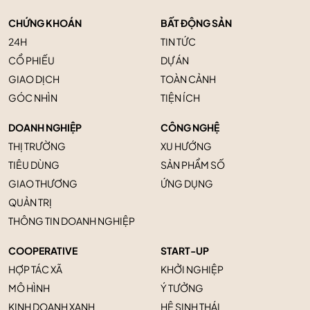
CHỨNG KHOÁN
BẤT ĐỘNG SẢN
24H
TIN TỨC
CỔ PHIẾU
DỰ ÁN
GIAO DỊCH
TOÀN CẢNH
GÓC NHÌN
TIỆN ÍCH
DOANH NGHIỆP
CÔNG NGHỆ
THỊ TRƯỜNG
XU HƯỚNG
TIÊU DÙNG
SẢN PHẨM SỐ
GIAO THƯƠNG
ỨNG DỤNG
QUẢN TRỊ
THÔNG TIN DOANH NGHIỆP
COOPERATIVE
START-UP
HỢP TÁC XÃ
KHỞI NGHIỆP
MÔ HÌNH
Ý TƯỞNG
KINH DOANH XANH
HỆ SINH THÁI