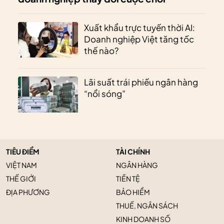
Xuất khẩu trực tuyến thời AI:
Doanh nghiệp Việt tăng tốc
thế nào?
Lãi suất trái phiếu ngân hàng
“nổi sóng”
TIÊU ĐIỂM
TÀI CHÍNH
VIỆT NAM
NGÂN HÀNG
THẾ GIỚI
TIỀN TỆ
ĐỊA PHƯƠNG
BẢO HIỂM
THUẾ, NGÂN SÁCH
KINH DOANH SỐ