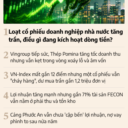
1
Loạt cổ phiếu doanh nghiệp nhà nước tăng
trần, điều gì đang kích hoạt dòng tiền?
2
Vingroup tiếp sức, Thép Pomina tăng tốc doanh thu
nhưng vẫn kẹt trong vòng xoáy lỗ và âm vốn
3
VN-Index mất gần 12 điểm nhưng một cổ phiếu vẫn
"cháy hàng", dư mua trần gần 1,2 triệu đơn vị
4
Lợi nhuận tăng mạnh nhưng gần 71% tài sản FECON
vẫn nằm ở phải thu và tồn kho
5
Cảng Phước An vẫn chưa 'cập bến' lợi nhuận, nợ vay
phình to sau nửa năm