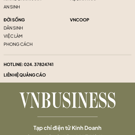
AN SINH
ĐỜI SỐNG
VNCOOP
DÂN SINH
VIỆC LÀM
PHONG CÁCH
HOTLINE:
024. 37824741
LIÊN HỆ QUẢNG CÁO
Tạp chí điện tử Kinh Doanh