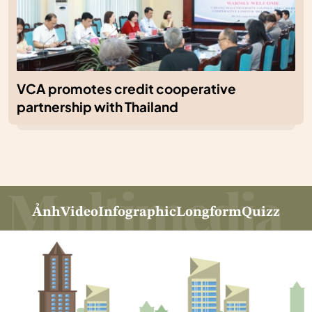
VCA promotes credit cooperative
partnership with Thailand
Ảnh
Video
Infographic
Longform
Quizz