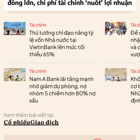
đông lớn, chi phí tài chính ‘nuốt’ lợi nhuận
Tài chính
Tài c
Thủ tướng chỉ đạo nâng tỷ
Đề 
lệ vốn Nhà nước tại
nhậ
VietinBank lên mức tối
và 
thiểu 65%
vượ
Tài chính
Tài c
Nam A Bank lãi tăng mạnh
Khô
nhờ giảm dự phòng, nợ
cơ 
nhóm 5 chiếm hơn 80% nợ
Nhữ
xấu
địn
Xem thêm bài viết tại:
Cổ phiếu
Giao dịch