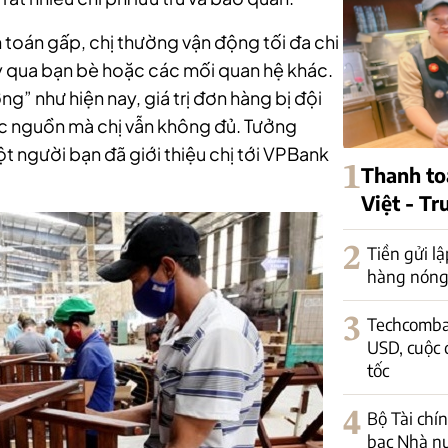
toán gấp, chị thường vận động tối đa chi
ay qua bạn bè hoặc các mối quan hệ khác.
” như hiện nay, giá trị đơn hàng bị đội
ác nguồn mà chị vẫn không đủ. Tưởng
 người bạn đã giới thiệu chị tới VPBank
1
Thanh to
Việt - T
2
Tiền gửi lậ
hàng nóng 
3
Techcomban
USD, cuộc 
tốc
4
Bộ Tài chín
bạc Nhà nư