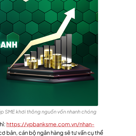
iúp SME khơi thông nguồn vốn nhanh chóng
hỉ:
https://vpbanksme.com.vn/nhan-
cơ bản, cán bộ ngân hàng sẽ tư vấn cụ thể