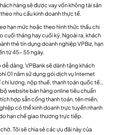
khách hàng sẽ được vay vốn không tài sản
 theo nhu cầu kinh doanh thực tế.
eo hạn mức hoặc theo hình thức thấu chi
ào cuối tháng hay cuối kỳ. Ngoài ra, khách
hành thẻ tín dụng doanh nghiệp VPBiz, hạn
ến từ 45- 55 ngày.
p dễ dàng, VPBank sẽ dành tặng khách
hí 01 năm sử dụng gói dịch vụ Internet
 chi lương, nộp thuế, thanh toán quốc tế…
àn bộ website bán hàng online tiêu chuẩn
 tích hợp sẵn cổng thanh toán, tên miền,
 nghiệp có thể kinh doanh trực tuyến nhanh
o hạn chế giao thương trực tiếp.
chờ. Tôi sẽ chia sẻ các ưu đãi này của