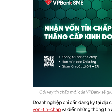
Gói vay tín chấp mới của VPBank sẽ g
Doanh nghiệp chỉ cần đăng ký tại địa c
von-tin-chap
và điền những thông tin 