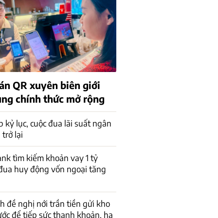
án QR xuyên biên giới
rung chính thức mở rộng
p kỷ lục, cuộc đua lãi suất ngân
trở lại
k tìm kiếm khoản vay 1 tỷ
đua huy động vốn ngoại tăng
h đề nghị nới trần tiền gửi kho
ớc để tiếp sức thanh khoản, hạ