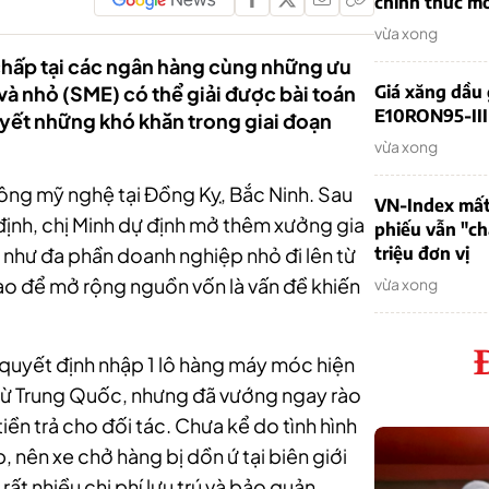
chính thức m
vừa xong
 chấp tại các ngân hàng cùng những ưu
và nhỏ (SME) có thể giải được bài toán
Giá xăng dầu 
E10RON95-III 
uyết những khó khăn trong giai đoạn
vừa xong
công mỹ nghệ tại Đồng Kỵ, Bắc Ninh. Sau
VN-Index mất
 định, chị Minh dự định mở thêm xưởng gia
phiếu vẫn "ch
g như đa phần doanh nghiệp nhỏ đi lên từ
triệu đơn vị
sao để mở rộng nguồn vốn là vấn đề khiến
vừa xong
quyết định nhập 1 lô hàng máy móc hiện
g từ Trung Quốc, nhưng đã vướng ngay rào
iền trả cho đối tác. Chưa kể do tình hình
 nên xe chở hàng bị dồn ứ tại biên giới
rất nhiều chi phí lưu trú và bảo quản.