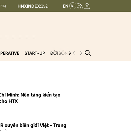
XINDEX:
292.64
UPCOMINDEX:
127.17
8.56 (2.84%)
+ 0.03 (+0.02%
PERATIVE
START-UP
ĐỜI SỐNG
PODCAST
VNCOOP
hí Minh: Nền tảng kiến tạo
 cho HTX
 xuyên biên giới Việt - Trung