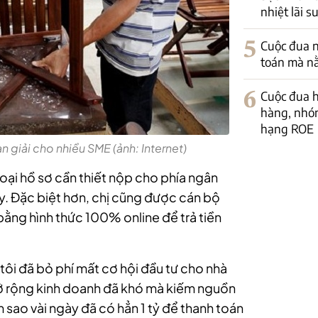
nhiệt lãi s
5
Cuộc đua 
toán mà nằ
6
Cuộc đua h
hàng, nhó
hạng ROE
n giải cho nhiều SME (ảnh: Internet)
loại hồ sơ cần thiết nộp cho phía ngân
y. Đặc biệt hơn, chị cũng được cán bộ
ằng hình thức 100% online để trả tiền
tôi đã bỏ phí mất cơ hội đầu tư cho nhà
mở rộng kinh doanh đã khó mà kiếm nguồn
 sao vài ngày đã có hẳn 1 tỷ để thanh toán