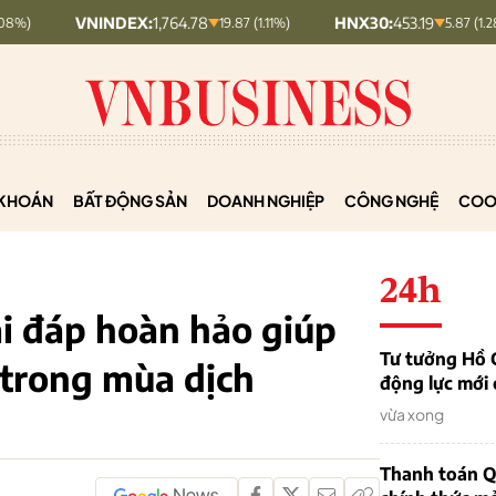
NINDEX:
1,764.78
HNX30:
453.19
HN
19.87 (1.11%)
5.87 (1.28%)
KHOÁN
BẤT ĐỘNG SẢN
DOANH NGHIỆP
CÔNG NGHỆ
COO
24h
iải đáp hoàn hảo giúp
Tư tưởng Hồ C
trong mùa dịch
động lực mới
vừa xong
Thanh toán QR