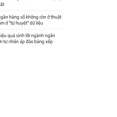
uất
ngân hàng số không còn ở thuật
m ở "tử huyệt" dữ liệu
iệu quả sinh lời ngành ngân
m tư nhân áp đảo bảng xếp