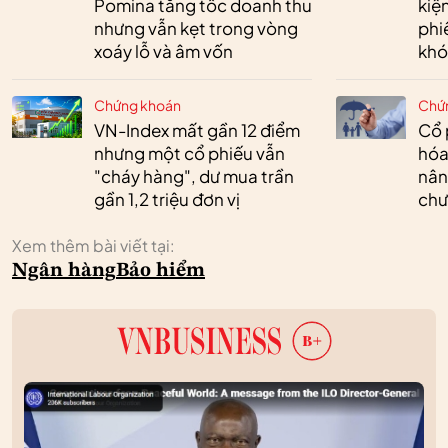
Pomina tăng tốc doanh thu
kiệ
nhưng vẫn kẹt trong vòng
phi
xoáy lỗ và âm vốn
khó
Chứng khoán
Chứ
VN-Index mất gần 12 điểm
Cổ 
nhưng một cổ phiếu vẫn
hóa
"cháy hàng", dư mua trần
nân
gần 1,2 triệu đơn vị
chư
Xem thêm bài viết tại:
Ngân hàng
Bảo hiểm