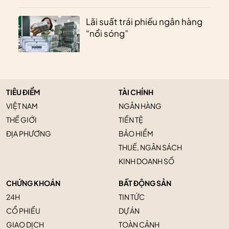
Lãi suất trái phiếu ngân hàng
“nổi sóng”
TIÊU ĐIỂM
TÀI CHÍNH
VIỆT NAM
NGÂN HÀNG
THẾ GIỚI
TIỀN TỆ
ĐỊA PHƯƠNG
BẢO HIỂM
THUẾ, NGÂN SÁCH
KINH DOANH SỐ
CHỨNG KHOÁN
BẤT ĐỘNG SẢN
24H
TIN TỨC
CỔ PHIẾU
DỰ ÁN
GIAO DỊCH
TOÀN CẢNH