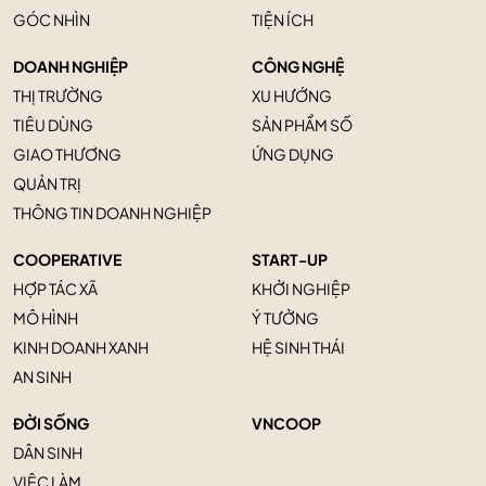
GÓC NHÌN
TIỆN ÍCH
DOANH NGHIỆP
CÔNG NGHỆ
THỊ TRƯỜNG
XU HƯỚNG
TIÊU DÙNG
SẢN PHẨM SỐ
GIAO THƯƠNG
ỨNG DỤNG
QUẢN TRỊ
THÔNG TIN DOANH NGHIỆP
COOPERATIVE
START-UP
HỢP TÁC XÃ
KHỞI NGHIỆP
MÔ HÌNH
Ý TƯỞNG
KINH DOANH XANH
HỆ SINH THÁI
AN SINH
ĐỜI SỐNG
VNCOOP
DÂN SINH
VIỆC LÀM