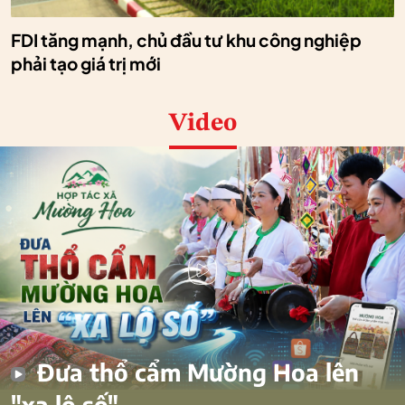
FDI tăng mạnh, chủ đầu tư khu công nghiệp
phải tạo giá trị mới
Video
Đưa thổ cẩm Mường Hoa lên
"xa lộ số"