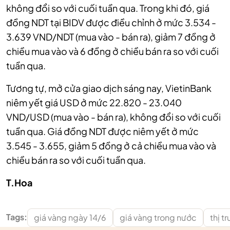
không đổi so với cuối tuần qua. Trong khi đó, giá
đồng NDT tại BIDV được điều chỉnh ở mức 3.534 -
3.639 VND/NDT (mua vào - bán ra), giảm 7 đồng ở
chiều mua vào và 6 đồng ở chiều bán ra so với cuối
tuần qua.
Tương tự, mở cửa giao dịch sáng nay, VietinBank
niêm yết giá USD ở mức 22.820 - 23.040
VND/USD (mua vào - bán ra), không đổi so với cuối
tuần qua. Giá đồng NDT được niêm yết ở mức
3.545 - 3.655, giảm 5 đồng ở cả chiều mua vào và
chiều bán ra so với cuối tuần qua.
T.Hoa
Tags:
giá vàng ngày 14/6
giá vàng trong nước
thị t