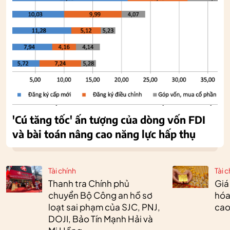
'Cú tăng tốc' ấn tượng của dòng vốn FDI
và bài toán nâng cao năng lực hấp thụ
Tài chính
Tài c
Thanh tra Chính phủ
Giá
chuyển Bộ Công an hồ sơ
hóa
loạt sai phạm của SJC, PNJ,
cao
DOJI, Bảo Tín Mạnh Hải và