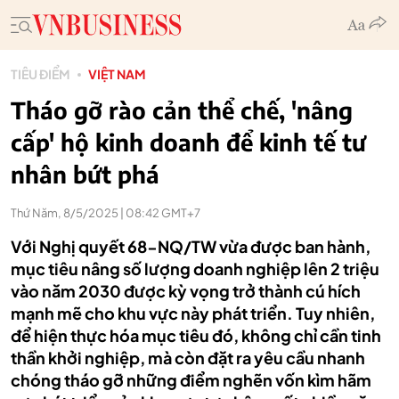
TIÊU ĐIỂM
VIỆT NAM
Tháo gỡ rào cản thể chế, 'nâng
cấp' hộ kinh doanh để kinh tế tư
nhân bứt phá
Thứ Năm, 8/5/2025 | 08:42 GMT+7
Với Nghị quyết 68-NQ/TW vừa được ban hành,
mục tiêu nâng số lượng doanh nghiệp lên 2 triệu
vào năm 2030 được kỳ vọng trở thành cú hích
mạnh mẽ cho khu vực này phát triển. Tuy nhiên,
để hiện thực hóa mục tiêu đó, không chỉ cần tinh
thần khởi nghiệp, mà còn đặt ra yêu cầu nhanh
chóng tháo gỡ những điểm nghẽn vốn kìm hãm