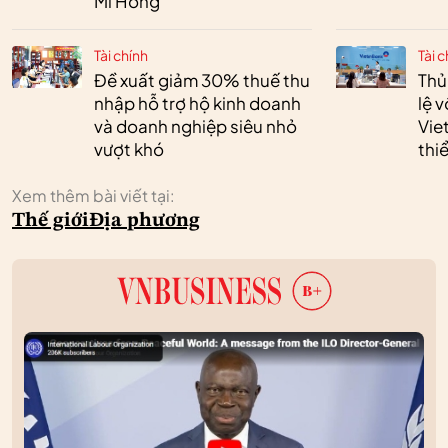
Mi Hồng
Tài chính
Tài c
Đề xuất giảm 30% thuế thu
Thủ
nhập hỗ trợ hộ kinh doanh
lệ 
và doanh nghiệp siêu nhỏ
Vie
vượt khó
thi
Xem thêm bài viết tại:
Thế giới
Địa phương