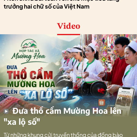
trưởng hai chữ số của Việt Nam
Video
Đưa thổ cẩm Mường Hoa lên
"xa lộ số"
Từ những khung cửi truyền thống của đồng bào