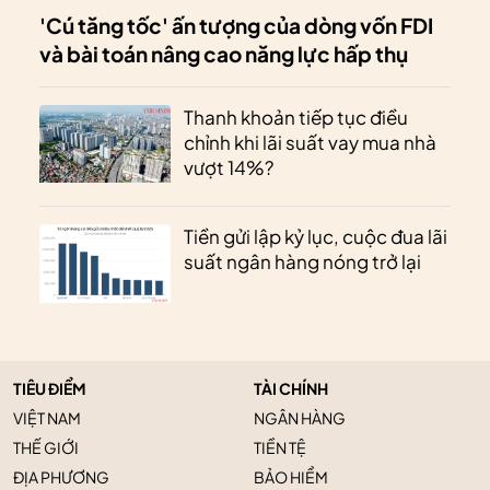
'Cú tăng tốc' ấn tượng của dòng vốn FDI
và bài toán nâng cao năng lực hấp thụ
Thanh khoản tiếp tục điều
chỉnh khi lãi suất vay mua nhà
vượt 14%?
Tiền gửi lập kỷ lục, cuộc đua lãi
suất ngân hàng nóng trở lại
TIÊU ĐIỂM
TÀI CHÍNH
VIỆT NAM
NGÂN HÀNG
THẾ GIỚI
TIỀN TỆ
ĐỊA PHƯƠNG
BẢO HIỂM