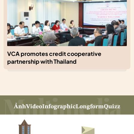
VCA promotes credit cooperative
partnership with Thailand
Ảnh
Video
Infographic
Longform
Quizz