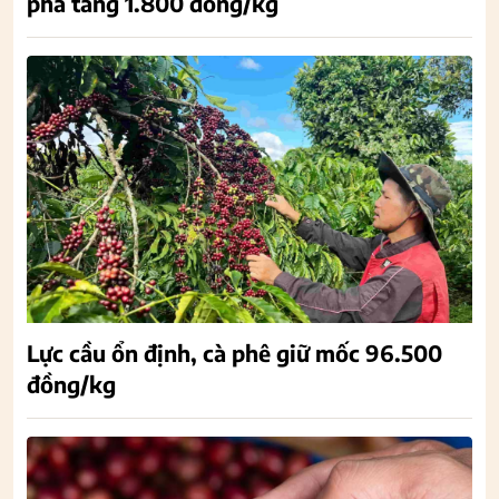
phá tăng 1.800 đồng/kg
Lực cầu ổn định, cà phê giữ mốc 96.500
đồng/kg