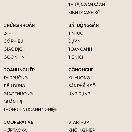
THUẾ, NGÂN SÁCH
KINH DOANH SỐ
CHỨNG KHOÁN
BẤT ĐỘNG SẢN
24H
TIN TỨC
CỔ PHIẾU
DỰ ÁN
GIAO DỊCH
TOÀN CẢNH
GÓC NHÌN
TIỆN ÍCH
DOANH NGHIỆP
CÔNG NGHỆ
THỊ TRƯỜNG
XU HƯỚNG
TIÊU DÙNG
SẢN PHẨM SỐ
GIAO THƯƠNG
ỨNG DỤNG
QUẢN TRỊ
THÔNG TIN DOANH NGHIỆP
COOPERATIVE
START-UP
HỢP TÁC XÃ
KHỞI NGHIỆP