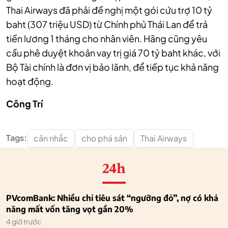
Thai Airways đã phải đề nghị một gói cứu trợ 10 tỷ
baht (307 triệu USD) từ Chính phủ Thái Lan để trả
tiền lương 1 tháng cho nhân viên. Hãng cũng yêu
cầu phê duyệt khoản vay trị giá 70 tỷ baht khác, với
Bộ Tài chính là đơn vị bảo lãnh, để tiếp tục khả năng
hoạt động.
Công Trí
Tags:
cân nhắc
cho phá sản
Thai Airways
24h
PVcomBank: Nhiều chỉ tiêu sát “ngưỡng đỏ”, nợ có khả
năng mất vốn tăng vọt gần 20%
4 giờ trước