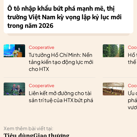
Ô tô nhập khẩu bứt phá mạnh mẽ, thị
trường Việt Nam kỳ vọng lập kỷ lục mới
trong năm 2026
Cooperative
Coo
Tư tưởng Hồ Chí Minh: Nền
Hồ 
tảng kiến tạo động lực mới
thế
cho HTX
Cooperative
Coo
Liên kết mở đường cho tài
Ưu 
sản trí tuệ của HTX bứt phá
phá
vươ
Xem thêm bài viết tại:
Tiêu dùng
Giao thương