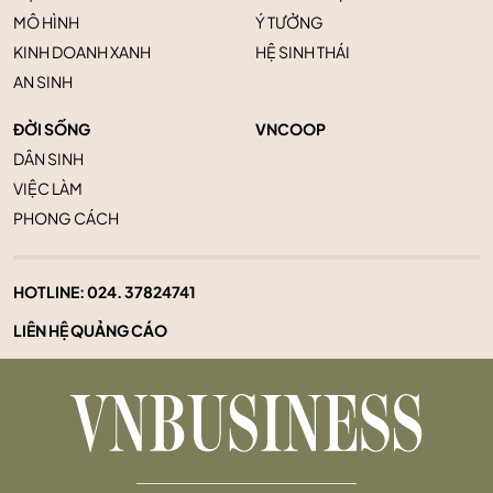
MÔ HÌNH
Ý TƯỞNG
KINH DOANH XANH
HỆ SINH THÁI
AN SINH
ĐỜI SỐNG
VNCOOP
DÂN SINH
VIỆC LÀM
PHONG CÁCH
HOTLINE:
024. 37824741
LIÊN HỆ QUẢNG CÁO