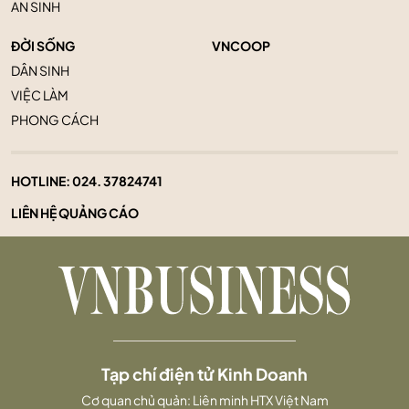
AN SINH
ĐỜI SỐNG
VNCOOP
DÂN SINH
VIỆC LÀM
PHONG CÁCH
HOTLINE:
024. 37824741
LIÊN HỆ QUẢNG CÁO
Tạp chí điện tử Kinh Doanh
Cơ quan chủ quản: Liên minh HTX Việt Nam