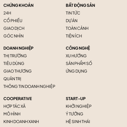
CHỨNG KHOÁN
BẤT ĐỘNG SẢN
24H
TIN TỨC
CỔ PHIẾU
DỰ ÁN
GIAO DỊCH
TOÀN CẢNH
GÓC NHÌN
TIỆN ÍCH
DOANH NGHIỆP
CÔNG NGHỆ
THỊ TRƯỜNG
XU HƯỚNG
TIÊU DÙNG
SẢN PHẨM SỐ
GIAO THƯƠNG
ỨNG DỤNG
QUẢN TRỊ
THÔNG TIN DOANH NGHIỆP
COOPERATIVE
START-UP
HỢP TÁC XÃ
KHỞI NGHIỆP
MÔ HÌNH
Ý TƯỞNG
KINH DOANH XANH
HỆ SINH THÁI