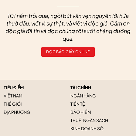
101 năm trôi qua, ngòi bút vẫn vẹn nguyên lời hứa
thuở đầu, viết vì sự thật, và viết vì độc giả. Cảm ơn
độc giả đã tin và đọc chúng tôi suốt chặng đường
qua.
ĐỌC BÁO GIẤY ONLINE
TIÊU ĐIỂM
TÀI CHÍNH
VIỆT NAM
NGÂN HÀNG
THẾ GIỚI
TIỀN TỆ
ĐỊA PHƯƠNG
BẢO HIỂM
THUẾ, NGÂN SÁCH
KINH DOANH SỐ