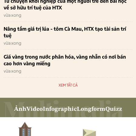
Từ chuyện khởi nghiệp của một người trẻ đến bài học
về sở hữu trí tuệ của HTX
vừa xong
Nâng tầm giá trị lúa - tôm Cà Mau, HTX tạo tài sản trí
tuệ
vừa xong
Giá vàng trong nước phân hóa, vàng nhẫn có nơi bán
cao hơn vàng miếng
vừa xong
XEM TẤT CẢ
Ảnh
Video
Infographic
Longform
Quizz