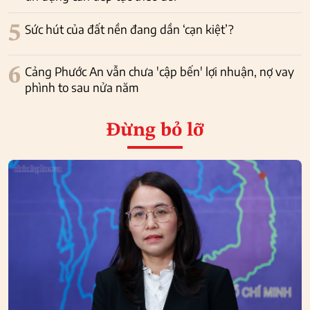
5
Sức hút của đất nền đang dần ‘cạn kiệt’?
6
Cảng Phước An vẫn chưa 'cập bến' lợi nhuận, nợ vay
phình to sau nửa năm
Đừng bỏ lỡ