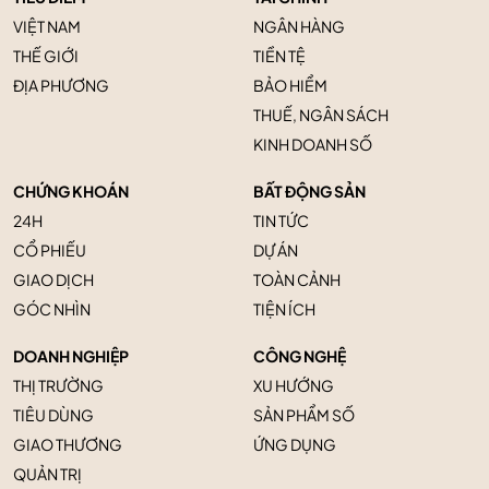
VIỆT NAM
NGÂN HÀNG
THẾ GIỚI
TIỀN TỆ
ĐỊA PHƯƠNG
BẢO HIỂM
THUẾ, NGÂN SÁCH
KINH DOANH SỐ
CHỨNG KHOÁN
BẤT ĐỘNG SẢN
24H
TIN TỨC
CỔ PHIẾU
DỰ ÁN
GIAO DỊCH
TOÀN CẢNH
GÓC NHÌN
TIỆN ÍCH
DOANH NGHIỆP
CÔNG NGHỆ
THỊ TRƯỜNG
XU HƯỚNG
TIÊU DÙNG
SẢN PHẨM SỐ
GIAO THƯƠNG
ỨNG DỤNG
QUẢN TRỊ