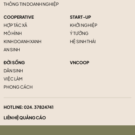
THÔNG TIN DOANH NGHIỆP
COOPERATIVE
START-UP
HỢP TÁC XÃ
KHỞI NGHIỆP
MÔ HÌNH
Ý TƯỞNG
KINH DOANH XANH
HỆ SINH THÁI
AN SINH
ĐỜI SỐNG
VNCOOP
DÂN SINH
VIỆC LÀM
PHONG CÁCH
HOTLINE:
024. 37824741
LIÊN HỆ QUẢNG CÁO