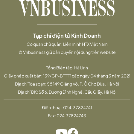
Tạp chí điện tử Kinh Doanh
Cơ quan chủ quản: Liên minh HTX Việt Nam
© Vnbusiness giữ bản quyền nội dung trên website
Tổng Biên tập: Hà Linh
Giấy phép xuất bản: 139/GP-BTTTT cấp ngày 04 tháng 3 năm 2021
Địa chỉ Tòa soạn: Số 149 Giảng Võ, P. Ô Chợ Dừa, Hà Nội
Địa chỉ ĐK: Số 6, Dương Đình Nghệ, Cầu Giấy, Hà Nội
Điện thoại:
024. 37824741
Fax:
024.37824743