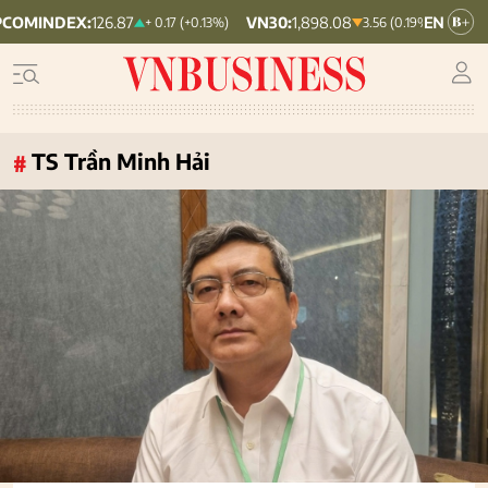
X:
126.87
VN30:
1,898.08
VNINDEX:
1,758
+ 0.17 (+0.13%)
3.56 (0.19%)
TS Trần Minh Hải
#