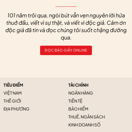
101 năm trôi qua, ngòi bút vẫn vẹn nguyên lời hứa
thuở đầu, viết vì sự thật, và viết vì độc giả. Cảm ơn
độc giả đã tin và đọc chúng tôi suốt chặng đường
qua.
ĐỌC BÁO GIẤY ONLINE
TIÊU ĐIỂM
TÀI CHÍNH
VIỆT NAM
NGÂN HÀNG
THẾ GIỚI
TIỀN TỆ
ĐỊA PHƯƠNG
BẢO HIỂM
THUẾ, NGÂN SÁCH
KINH DOANH SỐ