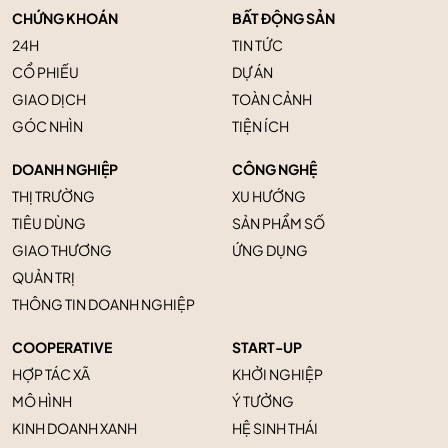
CHỨNG KHOÁN
BẤT ĐỘNG SẢN
24H
TIN TỨC
CỔ PHIẾU
DỰ ÁN
GIAO DỊCH
TOÀN CẢNH
GÓC NHÌN
TIỆN ÍCH
DOANH NGHIỆP
CÔNG NGHỆ
THỊ TRƯỜNG
XU HƯỚNG
TIÊU DÙNG
SẢN PHẨM SỐ
GIAO THƯƠNG
ỨNG DỤNG
QUẢN TRỊ
THÔNG TIN DOANH NGHIỆP
COOPERATIVE
START-UP
HỢP TÁC XÃ
KHỞI NGHIỆP
MÔ HÌNH
Ý TƯỞNG
KINH DOANH XANH
HỆ SINH THÁI