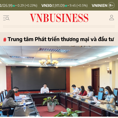
VN30:
1,911.09
VNINDEX:
1,768.06
+ 0.29 (+0.23%)
+ 9.45 (+0.5%)
Trung tâm Phát triển thương mại và đầu tư
#