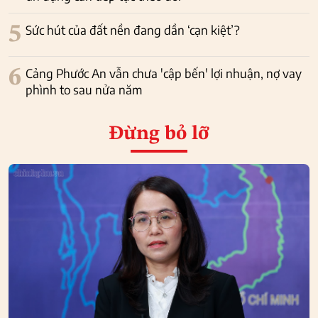
5
Sức hút của đất nền đang dần ‘cạn kiệt’?
6
Cảng Phước An vẫn chưa 'cập bến' lợi nhuận, nợ vay
phình to sau nửa năm
Đừng bỏ lỡ