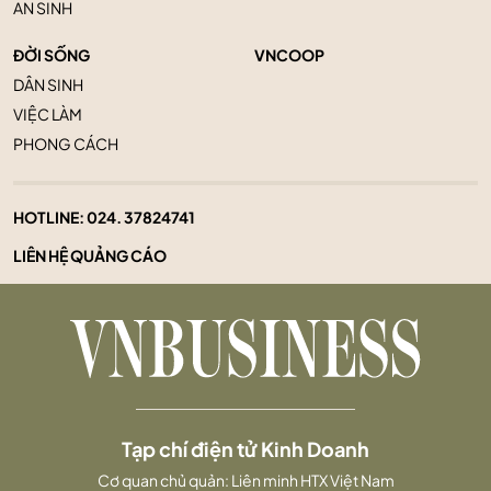
AN SINH
ĐỜI SỐNG
VNCOOP
DÂN SINH
VIỆC LÀM
PHONG CÁCH
HOTLINE:
024. 37824741
LIÊN HỆ QUẢNG CÁO
Tạp chí điện tử Kinh Doanh
Cơ quan chủ quản: Liên minh HTX Việt Nam