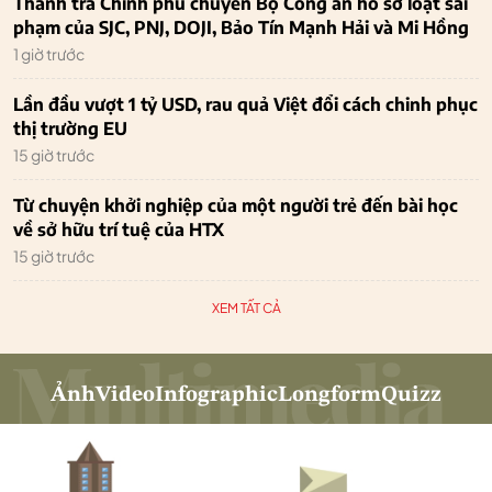
Thanh tra Chính phủ chuyển Bộ Công an hồ sơ loạt sai
phạm của SJC, PNJ, DOJI, Bảo Tín Mạnh Hải và Mi Hồng
1 giờ trước
Lần đầu vượt 1 tỷ USD, rau quả Việt đổi cách chinh phục
thị trường EU
15 giờ trước
Từ chuyện khởi nghiệp của một người trẻ đến bài học
về sở hữu trí tuệ của HTX
15 giờ trước
XEM TẤT CẢ
Ảnh
Video
Infographic
Longform
Quizz