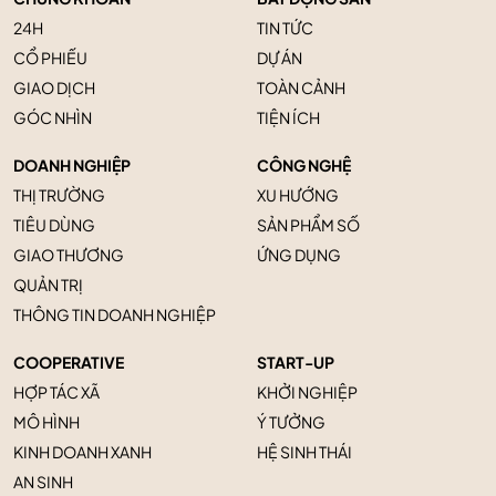
24H
TIN TỨC
CỔ PHIẾU
DỰ ÁN
GIAO DỊCH
TOÀN CẢNH
GÓC NHÌN
TIỆN ÍCH
DOANH NGHIỆP
CÔNG NGHỆ
THỊ TRƯỜNG
XU HƯỚNG
TIÊU DÙNG
SẢN PHẨM SỐ
GIAO THƯƠNG
ỨNG DỤNG
QUẢN TRỊ
THÔNG TIN DOANH NGHIỆP
COOPERATIVE
START-UP
HỢP TÁC XÃ
KHỞI NGHIỆP
MÔ HÌNH
Ý TƯỞNG
KINH DOANH XANH
HỆ SINH THÁI
AN SINH