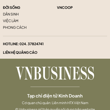
ĐỜI SỐNG
VNCOOP
DÂN SINH
VIỆC LÀM
PHONG CÁCH
HOTLINE:
024. 37824741
LIÊN HỆ QUẢNG CÁO
Tạp chí điện tử Kinh Doanh
Cơ quan chủ quản: Liên minh HTX Việt Nam
© Vnbusiness giữ bản quyền nội dung trên website