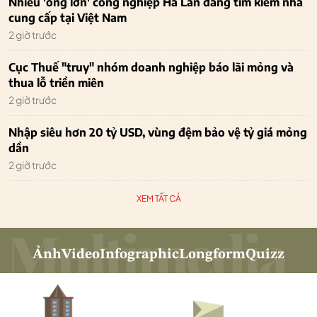
Nhiều 'ông lớn' công nghiệp Hà Lan đang tìm kiếm nhà
cung cấp tại Việt Nam
2 giờ trước
Cục Thuế "truy" nhóm doanh nghiệp báo lãi mỏng và
thua lỗ triền miên
2 giờ trước
Nhập siêu hơn 20 tỷ USD, vùng đệm bảo vệ tỷ giá mỏng
dần
2 giờ trước
XEM TẤT CẢ
Ảnh
Video
Infographic
Longform
Quizz