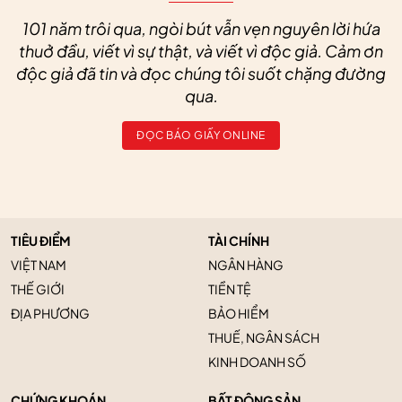
101 năm trôi qua, ngòi bút vẫn vẹn nguyên lời hứa
thuở đầu, viết vì sự thật, và viết vì độc giả. Cảm ơn
độc giả đã tin và đọc chúng tôi suốt chặng đường
qua.
ĐỌC BÁO GIẤY ONLINE
TIÊU ĐIỂM
TÀI CHÍNH
VIỆT NAM
NGÂN HÀNG
THẾ GIỚI
TIỀN TỆ
ĐỊA PHƯƠNG
BẢO HIỂM
THUẾ, NGÂN SÁCH
KINH DOANH SỐ
CHỨNG KHOÁN
BẤT ĐỘNG SẢN