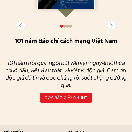
101 năm Báo chí cách mạng Việt Nam
101 năm trôi qua, ngòi bút vẫn vẹn nguyên lời hứa
thuở đầu, viết vì sự thật, và viết vì độc giả. Cảm ơn
độc giả đã tin và đọc chúng tôi suốt chặng đường
qua.
ĐỌC BÁO GIẤY ONLINE