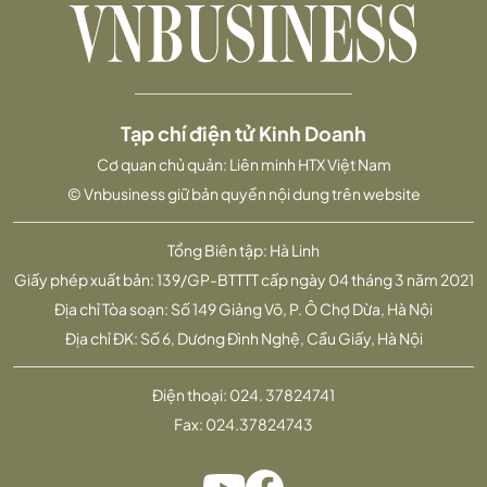
Tạp chí điện tử Kinh Doanh
Cơ quan chủ quản: Liên minh HTX Việt Nam
© Vnbusiness giữ bản quyền nội dung trên website
Tổng Biên tập: Hà Linh
Giấy phép xuất bản: 139/GP-BTTTT cấp ngày 04 tháng 3 năm 2021
Địa chỉ Tòa soạn: Số 149 Giảng Võ, P. Ô Chợ Dừa, Hà Nội
Địa chỉ ĐK: Số 6, Dương Đình Nghệ, Cầu Giấy, Hà Nội
Điện thoại:
024. 37824741
Fax:
024.37824743