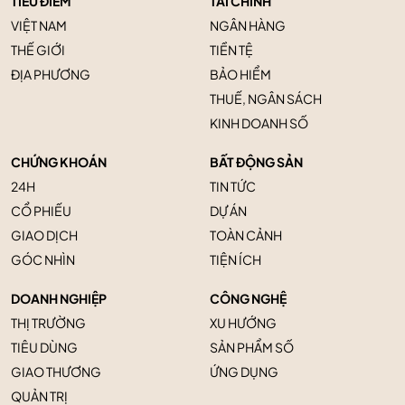
TIÊU ĐIỂM
TÀI CHÍNH
VIỆT NAM
NGÂN HÀNG
THẾ GIỚI
TIỀN TỆ
ĐỊA PHƯƠNG
BẢO HIỂM
THUẾ, NGÂN SÁCH
KINH DOANH SỐ
CHỨNG KHOÁN
BẤT ĐỘNG SẢN
24H
TIN TỨC
CỔ PHIẾU
DỰ ÁN
GIAO DỊCH
TOÀN CẢNH
GÓC NHÌN
TIỆN ÍCH
DOANH NGHIỆP
CÔNG NGHỆ
THỊ TRƯỜNG
XU HƯỚNG
TIÊU DÙNG
SẢN PHẨM SỐ
GIAO THƯƠNG
ỨNG DỤNG
QUẢN TRỊ