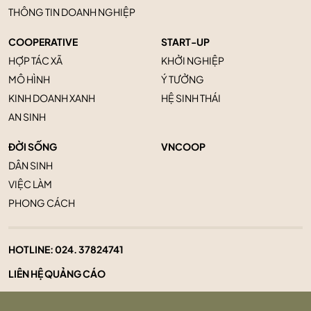
THÔNG TIN DOANH NGHIỆP
COOPERATIVE
START-UP
HỢP TÁC XÃ
KHỞI NGHIỆP
MÔ HÌNH
Ý TƯỞNG
KINH DOANH XANH
HỆ SINH THÁI
AN SINH
ĐỜI SỐNG
VNCOOP
DÂN SINH
VIỆC LÀM
PHONG CÁCH
HOTLINE:
024. 37824741
LIÊN HỆ QUẢNG CÁO