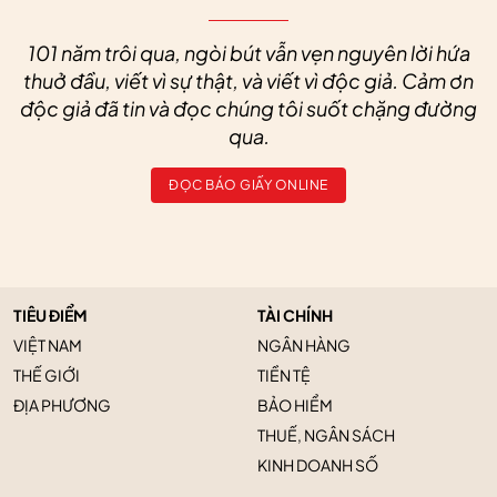
101 năm trôi qua, ngòi bút vẫn vẹn nguyên lời hứa
thuở đầu, viết vì sự thật, và viết vì độc giả. Cảm ơn
độc giả đã tin và đọc chúng tôi suốt chặng đường
qua.
ĐỌC BÁO GIẤY ONLINE
TIÊU ĐIỂM
TÀI CHÍNH
VIỆT NAM
NGÂN HÀNG
THẾ GIỚI
TIỀN TỆ
ĐỊA PHƯƠNG
BẢO HIỂM
THUẾ, NGÂN SÁCH
KINH DOANH SỐ