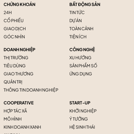
CHỨNG KHOÁN
BẤT ĐỘNG SẢN
24H
TIN TỨC
CỔ PHIẾU
DỰ ÁN
GIAO DỊCH
TOÀN CẢNH
GÓC NHÌN
TIỆN ÍCH
DOANH NGHIỆP
CÔNG NGHỆ
THỊ TRƯỜNG
XU HƯỚNG
TIÊU DÙNG
SẢN PHẨM SỐ
GIAO THƯƠNG
ỨNG DỤNG
QUẢN TRỊ
THÔNG TIN DOANH NGHIỆP
COOPERATIVE
START-UP
HỢP TÁC XÃ
KHỞI NGHIỆP
MÔ HÌNH
Ý TƯỞNG
KINH DOANH XANH
HỆ SINH THÁI