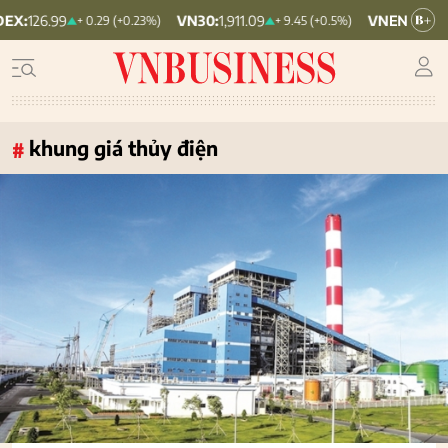
VN30:
1,911.09
VNINDEX:
1,768.06
+ 0.29 (+0.23%)
+ 9.45 (+0.5%)
khung giá thủy điện
#