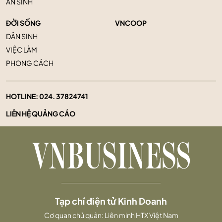
AN SINH
ĐỜI SỐNG
VNCOOP
DÂN SINH
VIỆC LÀM
PHONG CÁCH
HOTLINE:
024. 37824741
LIÊN HỆ QUẢNG CÁO
Tạp chí điện tử Kinh Doanh
Cơ quan chủ quản: Liên minh HTX Việt Nam