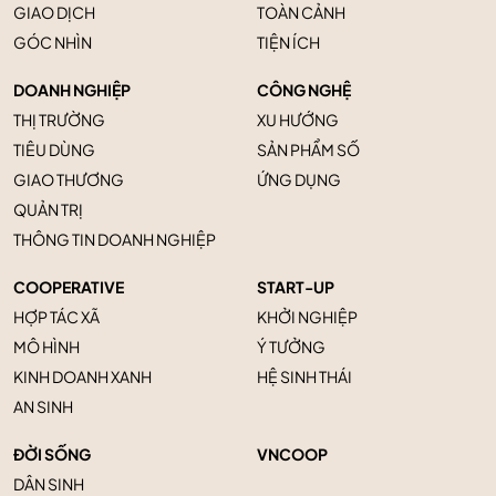
GIAO DỊCH
TOÀN CẢNH
GÓC NHÌN
TIỆN ÍCH
DOANH NGHIỆP
CÔNG NGHỆ
THỊ TRƯỜNG
XU HƯỚNG
TIÊU DÙNG
SẢN PHẨM SỐ
GIAO THƯƠNG
ỨNG DỤNG
QUẢN TRỊ
THÔNG TIN DOANH NGHIỆP
COOPERATIVE
START-UP
HỢP TÁC XÃ
KHỞI NGHIỆP
MÔ HÌNH
Ý TƯỞNG
KINH DOANH XANH
HỆ SINH THÁI
AN SINH
ĐỜI SỐNG
VNCOOP
DÂN SINH