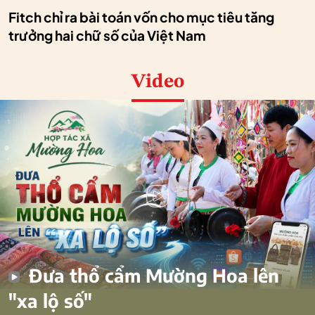
Fitch chỉ ra bài toán vốn cho mục tiêu tăng
trưởng hai chữ số của Việt Nam
Video
Đưa thổ cẩm Mường Hoa lên
"xa lộ số"