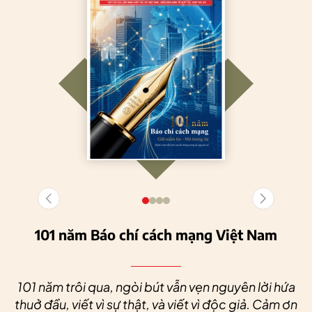
101 năm Báo chí cách mạng Việt Nam
101 năm trôi qua, ngòi bút vẫn vẹn nguyên lời hứa
thuở đầu, viết vì sự thật, và viết vì độc giả. Cảm ơn