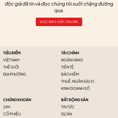
độc giả đã tin và đọc chúng tôi suốt chặng đường
qua.
ĐỌC BÁO GIẤY ONLINE
TIÊU ĐIỂM
TÀI CHÍNH
VIỆT NAM
NGÂN HÀNG
THẾ GIỚI
TIỀN TỆ
ĐỊA PHƯƠNG
BẢO HIỂM
THUẾ, NGÂN SÁCH
KINH DOANH SỐ
CHỨNG KHOÁN
BẤT ĐỘNG SẢN
24H
TIN TỨC
CỔ PHIẾU
DỰ ÁN