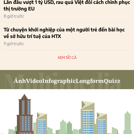
Lần đầu vượt 1 tỷ USD, rau quả Việt đổi cách chinh phục
thị trường EU
8 giờ trước
Từ chuyện khởi nghiệp của một người trẻ đến bài học
về sở hữu trí tuệ của HTX
9 giờ trước
XEM TẤT CẢ
Ảnh
Video
Infographic
Longform
Quizz