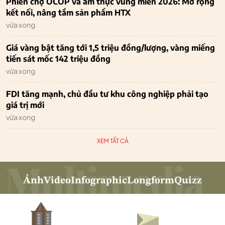
Phiên chợ OCOP và ẩm thực vùng miền 2026: Mở rộng
kết nối, nâng tầm sản phẩm HTX
vừa xong
Giá vàng bật tăng tới 1,5 triệu đồng/lượng, vàng miếng
tiến sát mốc 142 triệu đồng
vừa xong
FDI tăng mạnh, chủ đầu tư khu công nghiệp phải tạo
giá trị mới
vừa xong
XEM TẤT CẢ
Ảnh
Video
Infographic
Longform
Quizz