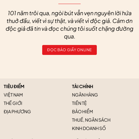
101 năm trôi qua, ngòi bút vẫn vẹn nguyên lời hứa
thuở đầu, viết vì sự thật, và viết vì độc giả. Cảm ơn
độc giả đã tin và đọc chúng tôi suốt chặng đường
qua.
ĐỌC BÁO GIẤY ONLINE
TIÊU ĐIỂM
TÀI CHÍNH
VIỆT NAM
NGÂN HÀNG
THẾ GIỚI
TIỀN TỆ
ĐỊA PHƯƠNG
BẢO HIỂM
THUẾ, NGÂN SÁCH
KINH DOANH SỐ