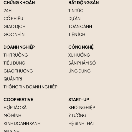
CHỨNG KHOÁN
BẤT ĐỘNG SẢN
24H
TIN TỨC
CỔ PHIẾU
DỰ ÁN
GIAO DỊCH
TOÀN CẢNH
GÓC NHÌN
TIỆN ÍCH
DOANH NGHIỆP
CÔNG NGHỆ
THỊ TRƯỜNG
XU HƯỚNG
TIÊU DÙNG
SẢN PHẨM SỐ
GIAO THƯƠNG
ỨNG DỤNG
QUẢN TRỊ
THÔNG TIN DOANH NGHIỆP
COOPERATIVE
START-UP
HỢP TÁC XÃ
KHỞI NGHIỆP
MÔ HÌNH
Ý TƯỞNG
KINH DOANH XANH
HỆ SINH THÁI
AN SINH