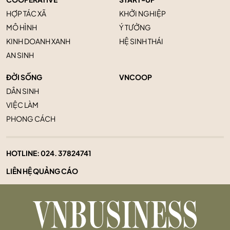
HỢP TÁC XÃ
KHỞI NGHIỆP
MÔ HÌNH
Ý TƯỞNG
KINH DOANH XANH
HỆ SINH THÁI
AN SINH
ĐỜI SỐNG
VNCOOP
DÂN SINH
VIỆC LÀM
PHONG CÁCH
HOTLINE:
024. 37824741
LIÊN HỆ QUẢNG CÁO