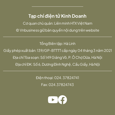
Tạp chí điện tử Kinh Doanh
Cơ quan chủ quản: Liên minh HTX Việt Nam
© Vnbusiness giữ bản quyền nội dung trên website
Tổng Biên tập: Hà Linh
Giấy phép xuất bản: 139/GP-BTTTT cấp ngày 04 tháng 3 năm 2021
Địa chỉ Tòa soạn: Số 149 Giảng Võ, P. Ô Chợ Dừa, Hà Nội
Địa chỉ ĐK: Số 6, Dương Đình Nghệ, Cầu Giấy, Hà Nội
Điện thoại:
024. 37824741
Fax:
024.37824743