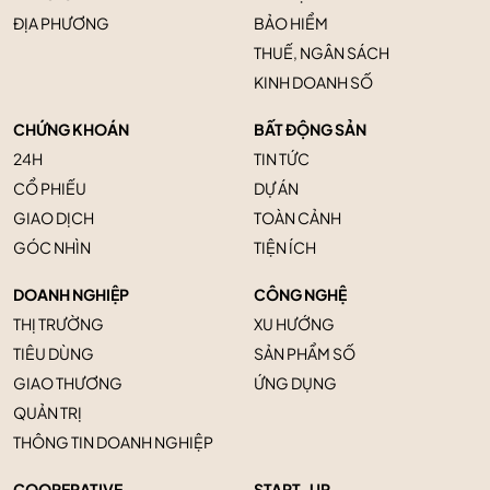
ĐỊA PHƯƠNG
BẢO HIỂM
THUẾ, NGÂN SÁCH
KINH DOANH SỐ
CHỨNG KHOÁN
BẤT ĐỘNG SẢN
24H
TIN TỨC
CỔ PHIẾU
DỰ ÁN
GIAO DỊCH
TOÀN CẢNH
GÓC NHÌN
TIỆN ÍCH
DOANH NGHIỆP
CÔNG NGHỆ
THỊ TRƯỜNG
XU HƯỚNG
TIÊU DÙNG
SẢN PHẨM SỐ
GIAO THƯƠNG
ỨNG DỤNG
QUẢN TRỊ
THÔNG TIN DOANH NGHIỆP
COOPERATIVE
START-UP