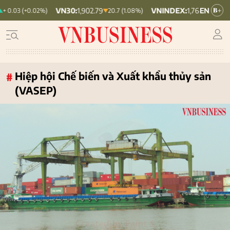
VN30:
1,902.79
VNINDEX:
1,764.78
HN
.02%)
20.7 (1.08%)
19.87 (1.11%)
Hiệp hội Chế biến và Xuất khẩu thủy sản
#
(VASEP)