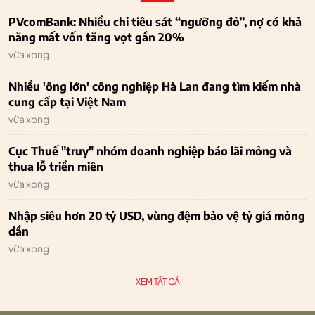
PVcomBank: Nhiều chỉ tiêu sát “ngưỡng đỏ”, nợ có khả
năng mất vốn tăng vọt gần 20%
vừa xong
Nhiều 'ông lớn' công nghiệp Hà Lan đang tìm kiếm nhà
cung cấp tại Việt Nam
vừa xong
Cục Thuế "truy" nhóm doanh nghiệp báo lãi mỏng và
thua lỗ triền miên
vừa xong
Nhập siêu hơn 20 tỷ USD, vùng đệm bảo vệ tỷ giá mỏng
dần
vừa xong
XEM TẤT CẢ