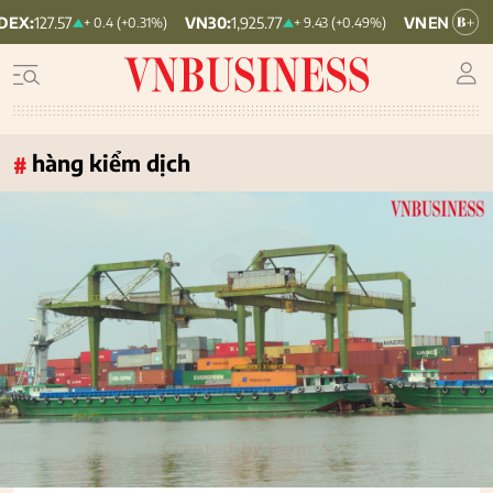
VN30:
1,925.77
VNINDEX:
1,780.4
+ 0.4 (+0.31%)
+ 9.43 (+0.49%)
hàng kiểm dịch
#