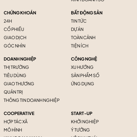
CHỨNG KHOÁN
BẤT ĐỘNG SẢN
24H
TIN TỨC
CỔ PHIẾU
DỰ ÁN
GIAO DỊCH
TOÀN CẢNH
GÓC NHÌN
TIỆN ÍCH
DOANH NGHIỆP
CÔNG NGHỆ
THỊ TRƯỜNG
XU HƯỚNG
TIÊU DÙNG
SẢN PHẨM SỐ
GIAO THƯƠNG
ỨNG DỤNG
QUẢN TRỊ
THÔNG TIN DOANH NGHIỆP
COOPERATIVE
START-UP
HỢP TÁC XÃ
KHỞI NGHIỆP
MÔ HÌNH
Ý TƯỞNG