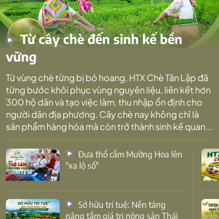
Từ cây chè đến sinh kế bền
vững
Từ vùng chè từng bị bỏ hoang, HTX Chè Tân Lập đã
từng bước khôi phục vùng nguyên liệu, liên kết hơn
300 hộ dân và tạo việc làm, thu nhập ổn định cho
người dân địa phương. Cây chè nay không chỉ là
sản phẩm hàng hóa mà còn trở thành sinh kế quan...
Đưa thổ cẩm Mường Hoa lên
"xa lộ số"
Sở hữu trí tuệ: Nền tảng
nâng tầm giá trị nông sản Thái