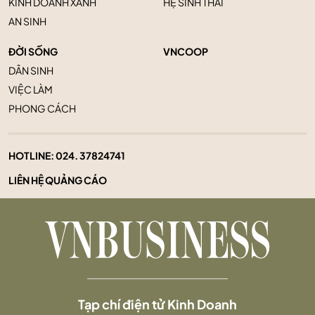
KINH DOANH XANH
HỆ SINH THÁI
AN SINH
ĐỜI SỐNG
VNCOOP
DÂN SINH
VIỆC LÀM
PHONG CÁCH
HOTLINE:
024. 37824741
LIÊN HỆ QUẢNG CÁO
Tạp chí điện tử Kinh Doanh