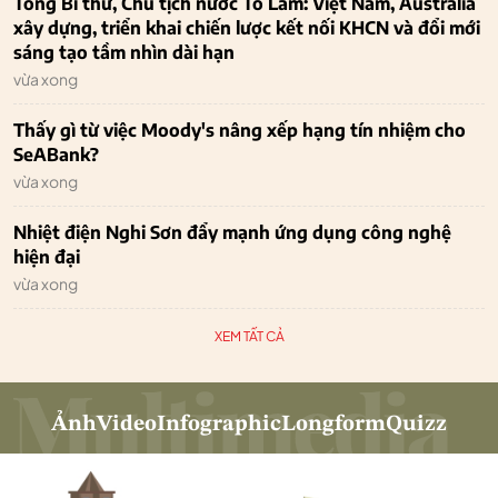
Tổng Bí thư, Chủ tịch nước Tô Lâm: Việt Nam, Australia
xây dựng, triển khai chiến lược kết nối KHCN và đổi mới
sáng tạo tầm nhìn dài hạn
vừa xong
Thấy gì từ việc Moody's nâng xếp hạng tín nhiệm cho
SeABank?
vừa xong
Nhiệt điện Nghi Sơn đẩy mạnh ứng dụng công nghệ
hiện đại
vừa xong
XEM TẤT CẢ
Ảnh
Video
Infographic
Longform
Quizz