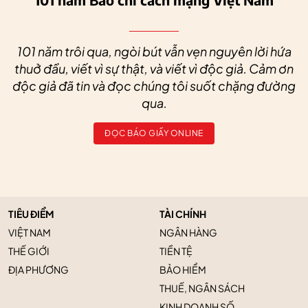
101 năm trôi qua, ngòi bút vẫn vẹn nguyên lời hứa
thuở đầu, viết vì sự thật, và viết vì độc giả. Cảm ơn
độc giả đã tin và đọc chúng tôi suốt chặng đường
qua.
ĐỌC BÁO GIẤY ONLINE
TIÊU ĐIỂM
TÀI CHÍNH
VIỆT NAM
NGÂN HÀNG
THẾ GIỚI
TIỀN TỆ
ĐỊA PHƯƠNG
BẢO HIỂM
THUẾ, NGÂN SÁCH
KINH DOANH SỐ