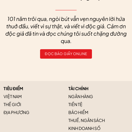
101 năm trôi qua, ngòi bút vẫn vẹn nguyên lời hứa
thuở đầu, viết vì sự thật, và viết vì độc giả. Cảm ơn
độc giả đã tin và đọc chúng tôi suốt chặng đường
qua.
ĐỌC BÁO GIẤY ONLINE
TIÊU ĐIỂM
TÀI CHÍNH
VIỆT NAM
NGÂN HÀNG
THẾ GIỚI
TIỀN TỆ
ĐỊA PHƯƠNG
BẢO HIỂM
THUẾ, NGÂN SÁCH
KINH DOANH SỐ