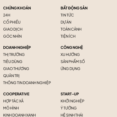
CHỨNG KHOÁN
BẤT ĐỘNG SẢN
24H
TIN TỨC
CỔ PHIẾU
DỰ ÁN
GIAO DỊCH
TOÀN CẢNH
GÓC NHÌN
TIỆN ÍCH
DOANH NGHIỆP
CÔNG NGHỆ
THỊ TRƯỜNG
XU HƯỚNG
TIÊU DÙNG
SẢN PHẨM SỐ
GIAO THƯƠNG
ỨNG DỤNG
QUẢN TRỊ
THÔNG TIN DOANH NGHIỆP
COOPERATIVE
START-UP
HỢP TÁC XÃ
KHỞI NGHIỆP
MÔ HÌNH
Ý TƯỞNG
KINH DOANH XANH
HỆ SINH THÁI