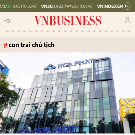
VN30:
1,902.79
VNINDEX:
1,764.78
 0.03 (+0.02%)
20.7 (1.08%)
19.87 (1.11%)
con trai chủ tịch
#