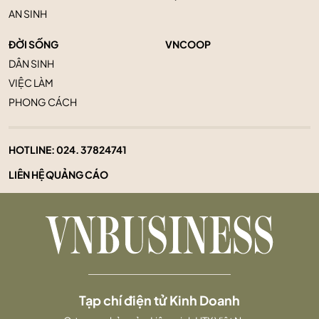
AN SINH
ĐỜI SỐNG
VNCOOP
DÂN SINH
VIỆC LÀM
PHONG CÁCH
HOTLINE:
024. 37824741
LIÊN HỆ QUẢNG CÁO
Tạp chí điện tử Kinh Doanh