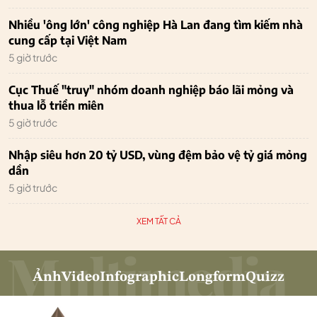
Nhiều 'ông lớn' công nghiệp Hà Lan đang tìm kiếm nhà
cung cấp tại Việt Nam
5 giờ trước
Cục Thuế "truy" nhóm doanh nghiệp báo lãi mỏng và
thua lỗ triền miên
5 giờ trước
Nhập siêu hơn 20 tỷ USD, vùng đệm bảo vệ tỷ giá mỏng
dần
5 giờ trước
XEM TẤT CẢ
Ảnh
Video
Infographic
Longform
Quizz