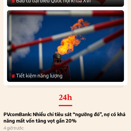
Bầu cử đại biểu Quốc hội khoá XVI
#
Tiết kiệm năng lượng
#
24h
PVcomBank: Nhiều chỉ tiêu sát “ngưỡng đỏ”, nợ có khả
năng mất vốn tăng vọt gần 20%
4 giờ trước