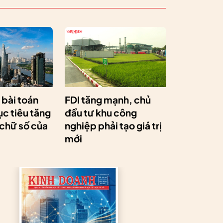
a bài toán
FDI tăng mạnh, chủ
c tiêu tăng
đầu tư khu công
 chữ số của
nghiệp phải tạo giá trị
mới