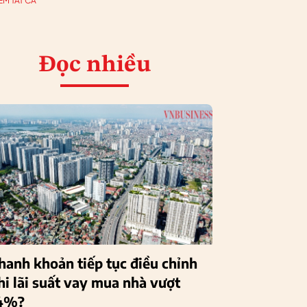
EM TẤT CẢ
Đọc nhiều
hanh khoản tiếp tục điều chỉnh
hi lãi suất vay mua nhà vượt
4%?