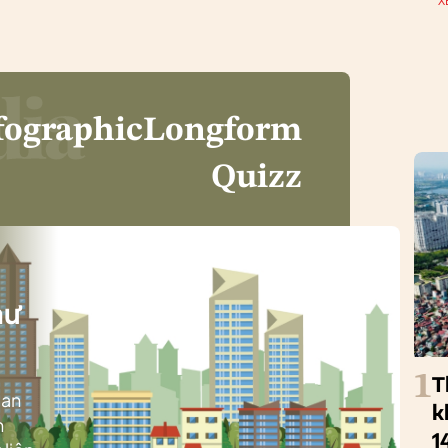
X
fographic
Longform
Quizz
i
hư
1
T
ban
k
h
1