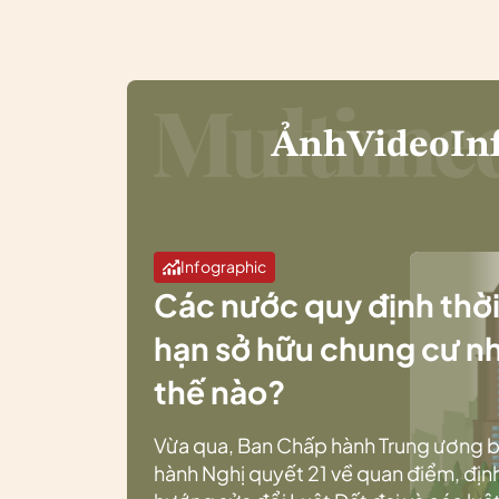
Ảnh
Video
In
Infographic
Các nước quy định thờ
hạn sở hữu chung cư n
thế nào?
Vừa qua, Ban Chấp hành Trung ương 
hành Nghị quyết 21 về quan điểm, địn