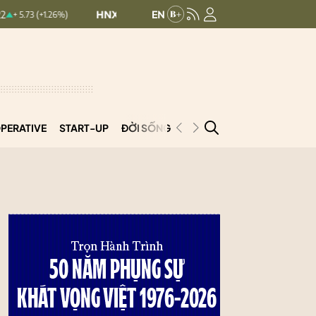
HNXINDEX:
292.69
UPCOMINDEX:
127.33
%)
0.5 (0.17%)
PERATIVE
START-UP
ĐỜI SỐNG
PODCAST
VNCOOP