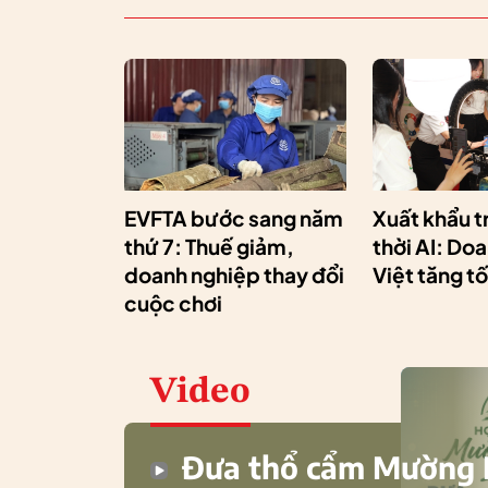
EVFTA bước sang năm
Xuất khẩu t
thứ 7: Thuế giảm,
thời AI: Do
doanh nghiệp thay đổi
Việt tăng t
cuộc chơi
Video
Đưa thổ cẩm Mường