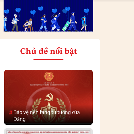
Chủ đề nổi bật
Bảo vệ nền tảng tư tưởng của
#
Đảng