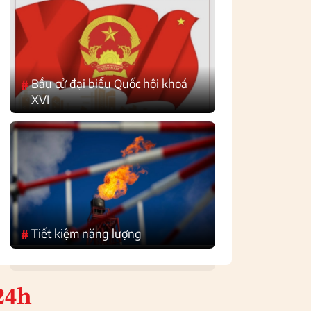
Bầu cử đại biểu Quốc hội khoá
#
XVI
Tiết kiệm năng lượng
#
24h