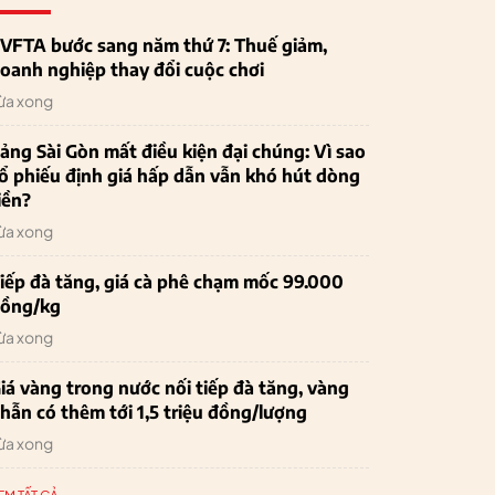
VFTA bước sang năm thứ 7: Thuế giảm,
oanh nghiệp thay đổi cuộc chơi
ừa xong
ảng Sài Gòn mất điều kiện đại chúng: Vì sao
ổ phiếu định giá hấp dẫn vẫn khó hút dòng
iền?
ừa xong
iếp đà tăng, giá cà phê chạm mốc 99.000
ồng/kg
ừa xong
iá vàng trong nước nối tiếp đà tăng, vàng
hẫn có thêm tới 1,5 triệu đồng/lượng
ừa xong