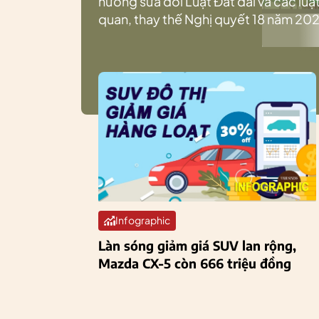
hướng sửa đổi Luật Đất đai và các luật
quan, thay thế Nghị quyết 18 năm 202
Infographic
Làn sóng giảm giá SUV lan rộng,
Mazda CX-5 còn 666 triệu đồng