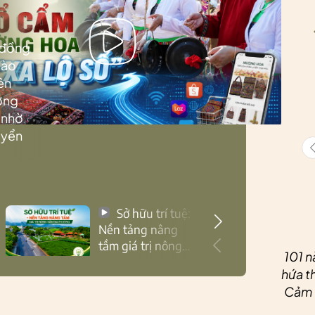
 đồng
Lào
ên
ướng
 nhờ
uyển
Sở hữu trí tuệ:
Nền tảng nâng
tầm giá trị nông
101 n
sản Thái Nguyên
hứa th
Cảm ơ