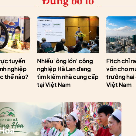
Đừng bỏ lỡ
rực tuyến
Nhiều 'ông lớn' công
Fitch chỉ r
anh nghiệp
nghiệp Hà Lan đang
vốn cho mụ
ốc thế nào?
tìm kiếm nhà cung cấp
trưởng hai
tại Việt Nam
Việt Nam
 Hoa