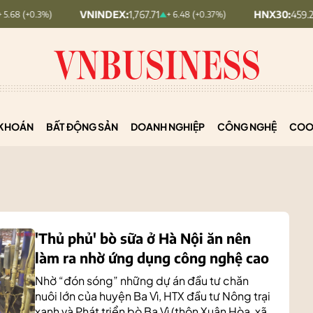
VNINDEX:
1,767.71
HNX30:
459.22
+ 6.48 (+0.37%)
+ 5.73 (+1.26
KHOÁN
BẤT ĐỘNG SẢN
DOANH NGHIỆP
CÔNG NGHỆ
COO
'Thủ phủ' bò sữa ở Hà Nội ăn nên
làm ra nhờ ứng dụng công nghệ cao
Nhờ “đón sóng” những dự án đầu tư chăn
nuôi lớn của huyện Ba Vì, HTX đầu tư Nông trại
xanh và Phát triển bò Ba Vì (thôn Xuân Hòa, xã