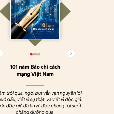
101 năm Báo chí cách
mạng Việt Nam
Tuyên Quang
HTX Nông
phát triển kinh tế
nghiệp hữu cơ
Nhân dịp 
tập thể, tạo động
Tiên Dương: Kh
Quý độc g
ăm trôi qua, ngòi bút vẫn vẹn nguyên lời
lực cho nông
nông nghiệp x
tác xã sức
uở đầu, viết vì sự thật, và viết vì độc giả.
nghiệp bền vững
tạo nên thương
dài và 
n độc giả đã tin và đọc chúng tôi suốt
hiệu
chặng đường qua.