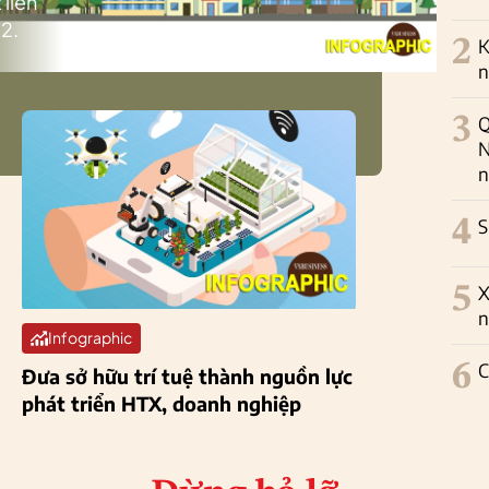
 liên
2.
2
K
n
3
Q
N
n
4
S
5
X
n
Infographic
6
C
Đưa sở hữu trí tuệ thành nguồn lực
phát triển HTX, doanh nghiệp