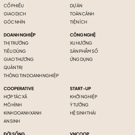
CỔ PHIẾU
DỰ ÁN
GIAO DỊCH
TOÀN CẢNH
GÓC NHÌN
TIỆN ÍCH
DOANH NGHIỆP
CÔNG NGHỆ
THỊ TRƯỜNG
XU HƯỚNG
TIÊU DÙNG
SẢN PHẨM SỐ
GIAO THƯƠNG
ỨNG DỤNG
QUẢN TRỊ
THÔNG TIN DOANH NGHIỆP
COOPERATIVE
START-UP
HỢP TÁC XÃ
KHỞI NGHIỆP
MÔ HÌNH
Ý TƯỞNG
KINH DOANH XANH
HỆ SINH THÁI
AN SINH
ĐỜI SỐNG
VNCOOP