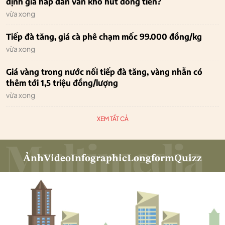
định giá hấp dẫn vẫn khó hút dòng tiền?
vừa xong
Tiếp đà tăng, giá cà phê chạm mốc 99.000 đồng/kg
vừa xong
Giá vàng trong nước nối tiếp đà tăng, vàng nhẫn có
thêm tới 1,5 triệu đồng/lượng
vừa xong
XEM TẤT CẢ
Ảnh
Video
Infographic
Longform
Quizz