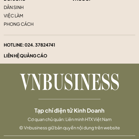
DÂN SINH
VIỆC LÀM
PHONG CÁCH
HOTLINE:
024. 37824741
LIÊN HỆ QUẢNG CÁO
Tạp chí điện tử Kinh Doanh
Cơ quan chủ quản: Liên minh HTX Việt Nam
© Vnbusiness giữ bản quyền nội dung trên website