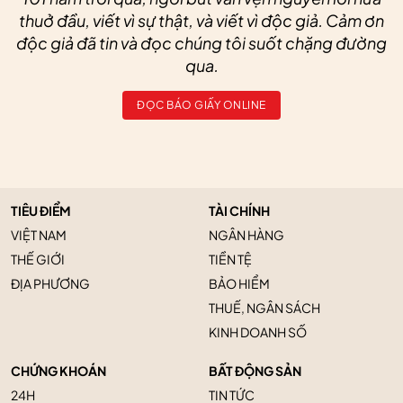
thuở đầu, viết vì sự thật, và viết vì độc giả. Cảm ơn
độc giả đã tin và đọc chúng tôi suốt chặng đường
qua.
ĐỌC BÁO GIẤY ONLINE
TIÊU ĐIỂM
TÀI CHÍNH
VIỆT NAM
NGÂN HÀNG
THẾ GIỚI
TIỀN TỆ
ĐỊA PHƯƠNG
BẢO HIỂM
THUẾ, NGÂN SÁCH
KINH DOANH SỐ
CHỨNG KHOÁN
BẤT ĐỘNG SẢN
24H
TIN TỨC