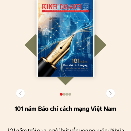
101 năm Báo chí cách mạng Việt Nam
101 năm trôi qua, ngòi bút vẫn vẹn nguyên lời hứa