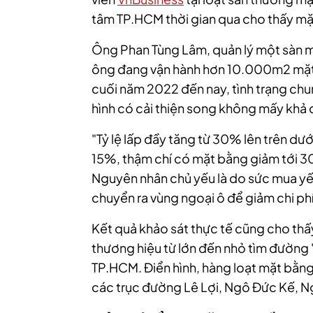
tâm TP.HCM thời gian qua cho thấy mặt
Ông Phan Tùng Lâm, quản lý một sàn môi
ông đang vận hành hơn 10.000m2 mặt 
cuối năm 2022 đến nay, tình trạng chun
hình có cải thiện song không mấy khả 
"Tỷ lệ lấp đầy tăng từ 30% lên trên dư
15%, thậm chí có mặt bằng giảm tới 3
Nguyên nhân chủ yếu là do sức mua yế
chuyển ra vùng ngoại ô để giảm chi phí"
Kết quả khảo sát thực tế cũng cho thấ
thương hiệu từ lớn đến nhỏ tìm đường 
TP.HCM. Điển hình, hàng loạt mặt bằng
các trục đường Lê Lợi, Ngô Đức Kế, 