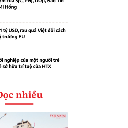
ạm của SJC, PNJ, DOJI, Bảo Tín
Mi Hồng
1 tỷ USD, rau quả Việt đổi cách
ị trường EU
i nghiệp của một người trẻ
ề sở hữu trí tuệ của HTX
Đọc nhiều