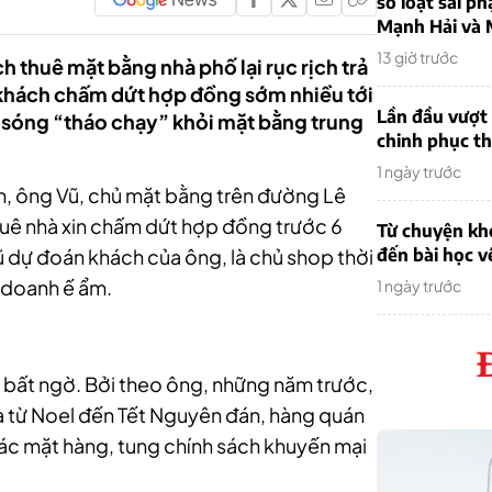
sơ loạt sai ph
Mạnh Hải và 
13 giờ trước
 thuê mặt bằng nhà phố lại rục rịch trả
g khách chấm dứt hợp đồng sớm nhiều tới
Lần đầu vượt 
n sóng “tháo chạy” khỏi mặt bằng trung
chinh phục th
1 ngày trước
h, ông Vũ, chủ mặt bằng trên đường Lê
thuê nhà xin chấm dứt hợp đồng trước 6
Từ chuyện khở
 dự đoán khách của ông, là chủ shop thời
đến bài học v
h doanh ế ẩm.
1 ngày trước
 bất ngờ. Bởi theo ông, những năm trước,
à từ Noel đến Tết Nguyên đán, hàng quán
c mặt hàng, tung chính sách khuyến mại