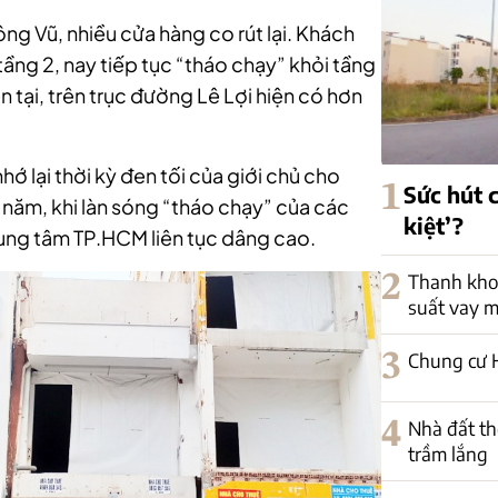
ông Vũ, nhiều cửa hàng co rút lại. Khách
 tầng 2, nay tiếp tục “tháo chạy” khỏi tầng
 tại, trên trục đường Lê Lợi hiện có hơn
hớ lại thời kỳ đen tối của giới chủ cho
1
Sức hút 
năm, khi làn sóng “tháo chạy” của các
kiệt’?
rung tâm TP.HCM liên tục dâng cao.
2
Thanh khoả
suất vay 
3
Chung cư H
4
Nhà đất th
trầm lắng