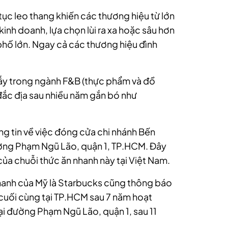
 tục leo thang khiến các thương hiệu từ lớn
inh doanh, lựa chọn lùi ra xa hoặc sâu hơn
n phố lớn. Ngay cả các thương hiệu đình
 lẫy trong ngành F&B (thực phẩm và đồ
í đắc địa sau nhiều năm gắn bó như
g tin về việc đóng cửa chi nhánh Bến
ường Phạm Ngũ Lão, quận 1, TP.HCM. Đây
của chuỗi thức ăn nhanh này tại Việt Nam.
nhanh của Mỹ là Starbucks cũng thông báo
cuối cùng tại TP.HCM sau 7 năm hoạt
ại đường Phạm Ngũ Lão, quận 1, sau 11