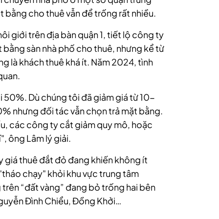
 bằng cho thuê vẫn để trống rất nhiều.
 giới trên địa bàn quận 1, tiết lộ công ty
bằng sàn nhà phố cho thuê, nhưng kể từ
g là khách thuê khá ít. Năm 2024, tình
quan.
ới 50%. Dù chúng tôi đã giảm giá từ 10-
0% nhưng đối tác vẫn chọn trả mặt bằng.
u, các công ty cắt giảm quy mô, hoặc
, ông Lâm lý giải.
y giá thuê đắt đỏ đang khiến không ít
"tháo chạy" khỏi khu vực trung tâm
 trên “đất vàng” đang bỏ trống hai bên
Nguyễn Đình Chiểu, Đồng Khởi…