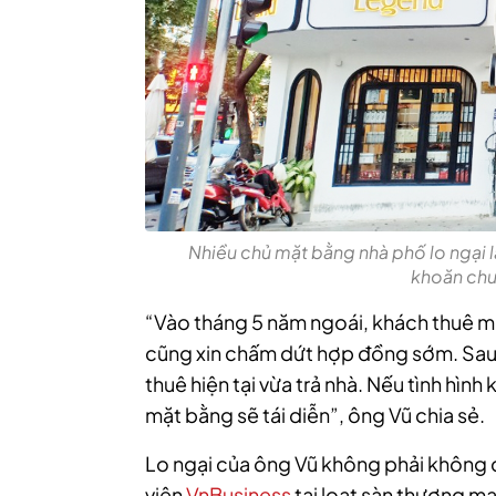
Nhiều chủ mặt bằng nhà phố lo ngại l
khoăn chu
“Vào tháng 5 năm ngoái, khách thuê mặ
cũng xin chấm dứt hợp đồng sớm. Sau 
thuê hiện tại vừa trả nhà. Nếu tình hình 
mặt bằng sẽ tái diễn”, ông Vũ chia sẻ.
Lo ngại của ông Vũ không phải không c
viên
VnBusiness
tại loạt sàn thương m