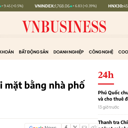
VNINDEX:
1,768.06
HNX30:
455.12
%)
+ 6.83 (+0.39%)
+ 1.
KHOÁN
BẤT ĐỘNG SẢN
DOANH NGHIỆP
CÔNG NGHỆ
COO
24h
ỏi mặt bằng nhà phố
Phú Quốc chu
và cho thuê đ
13 giờ trước
Thanh tra Ch