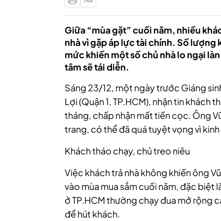
Giữa “mùa gặt” cuối năm, nhiều khách
nhà vì gặp áp lực tài chính. Số lượn
mức khiến một số chủ nhà lo ngại là
tâm sẽ tái diễn.
Sáng 23/12, một ngày trước Giáng sin
Lợi (Quận 1, TP.HCM), nhận tin khách 
tháng, chấp nhận mất tiền cọc. Ông Vũ
trang, có thể đã quá tuyệt vọng vì kin
Khách tháo chạy, chủ treo niêu
Việc khách trả nhà không khiến ông Vũ
vào mùa mua sắm cuối năm, đặc biệt l
ở TP.HCM thường chạy đua mở rộng cá
để hút khách.