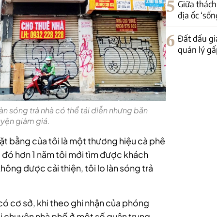
5
Giữa thách
địa ốc ‘sốn
6
Đất đấu gi
quản lý gấp
àn sóng trả nhà có thể tái diễn nhưng băn
yện giảm giá.
t bằng của tôi là một thương hiệu cà phê
đó hơn 1 năm tôi mới tìm được khách
không được cải thiện, tôi lo làn sóng trả
ó cơ sở, khi theo ghi nhận của phóng
ại chuyên nhà phố ở một số quận trung