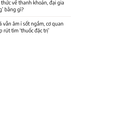
 thức về thanh khoản, đại gia
g’ bằng gì?
á vẫn âm ỉ sốt ngầm, cơ quan
 rút tìm ‘thuốc đặc trị’