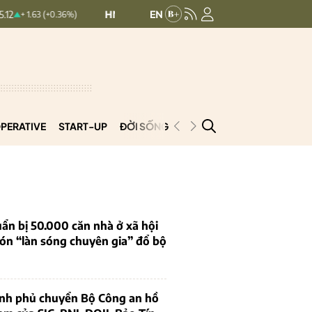
HNXINDEX:
293.44
UPCOMINDEX:
12
63 (+0.36%)
+ 0.25 (+0.09%)
PERATIVE
START-UP
ĐỜI SỐNG
PODCAST
VNCOOP
ẩn bị 50.000 căn nhà ở xã hội
ón “làn sóng chuyên gia” đổ bộ
ính phủ chuyển Bộ Công an hồ