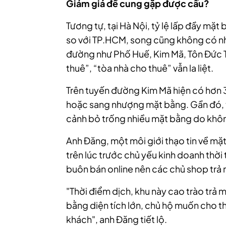
Giảm giá để cung gặp được cầu?
Tương tự, tại Hà Nội, tỷ lệ lấp đầy mặt
so với TP.HCM, song cũng không có nhi
đường như Phố Huế, Kim Mã, Tôn Đức T
thuê”, “tòa nhà cho thuê” vẫn la liệt.
Trên tuyến đường Kim Mã hiện có hơn 
hoặc sang nhượng mặt bằng. Gần đó,
cảnh bỏ trống nhiều mặt bằng do khô
Anh Đăng, một môi giới thạo tin về mặt
trên lúc trước chủ yếu kinh doanh thời
buôn bán online nên các chủ shop trả 
"Thời điểm dịch, khu này cao trào trả
bằng diện tích lớn, chủ hộ muốn cho t
khách", anh Đăng tiết lộ.