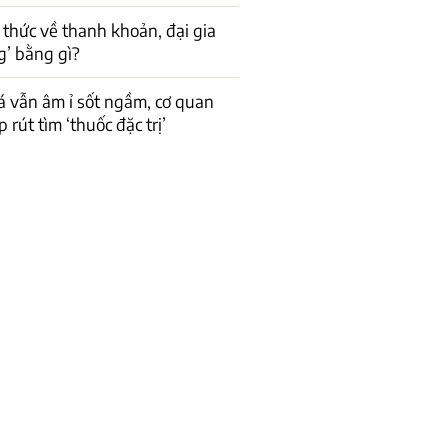
 thức về thanh khoản, đại gia
g’ bằng gì?
á vẫn âm ỉ sốt ngầm, cơ quan
 rút tìm ‘thuốc đặc trị’