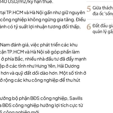
à 140 USD/m2/kỳ hạn thuê.
5
Giữa thách
 tại TP.HCM và Hà Nội gần như giữ nguyên
địa ốc ‘sốn
) công nghiệp không ngừng gia tăng. Điều
6
Đất đấu gi
nh có tỷ suất lợi nhuận tương đối thấp,
quản lý gấp
Nam đánh giá, việc phát triển các khu
 cận TP.HCM và Hà Nội sẽ góp phần làm
, ở phía Bắc, nhiều nhà đầu tư đã đẩy mạnh
p ở các tỉnh như Hưng Yên, Hải Dương
p hơn và quỹ đất dồi dào hơn. Một số tỉnh ở
ở rộng các khu công nghiệp để thu hút
rưởng bộ phận BĐS công nghiệp, Savills
a BĐS công nghiệp hưởng lợi tích cực từ
S công nghiệp mới.