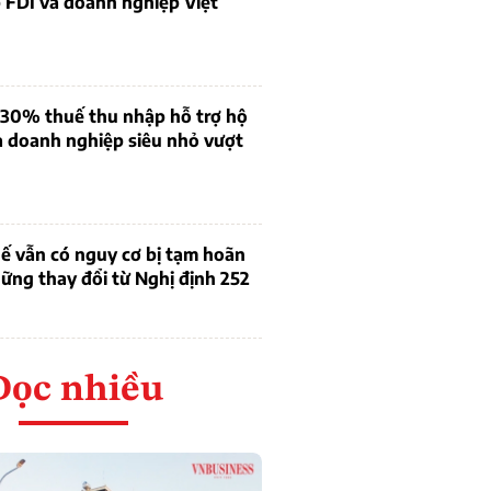
 FDI và doanh nghiệp Việt
 30% thuế thu nhập hỗ trợ hộ
à doanh nghiệp siêu nhỏ vượt
ế vẫn có nguy cơ bị tạm hoãn
ững thay đổi từ Nghị định 252
Đọc nhiều