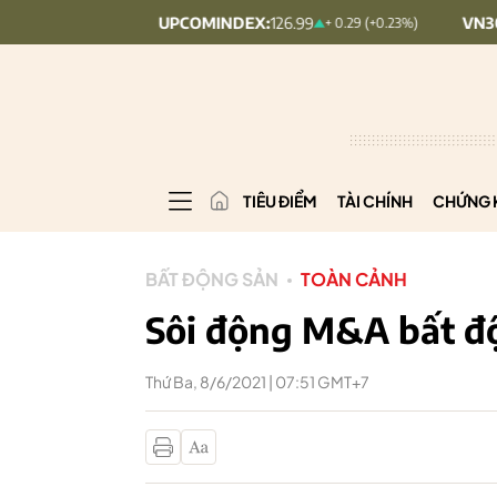
UPCOMINDEX:
126.99
VN30:
1,911.09
0.09%)
+ 0.29 (+0.23%)
TIÊU ĐIỂM
TÀI CHÍNH
CHỨNG 
BẤT ĐỘNG SẢN
TOÀN CẢNH
Sôi động M&A bất đ
Thứ Ba, 8/6/2021 | 07:51 GMT+7