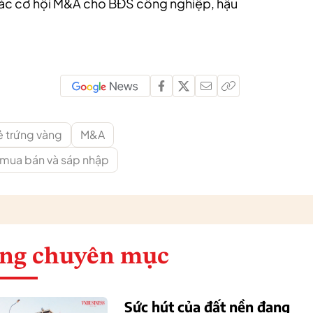
các cơ hội M&A cho BĐS công nghiệp, hậu
ẻ trứng vàng
M&A
mua bán và sáp nhập
ng chuyên mục
Sức hút của đất nền đang