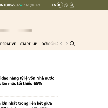
HNXINDEX:
293.44
UPCOMI
+ 1.63 (+0.36%)
+ 0.25 (+0.09%)
PERATIVE
START-UP
ĐỜI SỐNG
PODCAST
VNCOOP
 đạo nâng tỷ lệ vốn Nhà nước
k lên mức tối thiểu 65%
 lớn nhất trong liên kết giữa