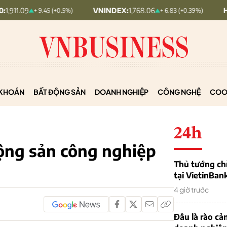
VNINDEX:
1,768.06
HNX30:
455.12
+ 9.45 (+0.5%)
+ 6.83 (+0.39%)
KHOÁN
BẤT ĐỘNG SẢN
DOANH NGHIỆP
CÔNG NGHỆ
COO
24h
ộng sản công nghiệp
Thủ tướng chỉ
tại VietinBan
4 giờ trước
Đâu là rào cản