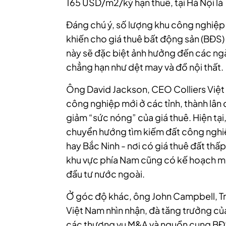
165 USD/m2/kỳ hạn thuê, tại Hà Nội l
Đáng chú ý, số lượng khu công nghiệp
khiến cho giá thuê bất động sản (BĐS
này sẽ đặc biệt ảnh hưởng đến các ngà
chẳng hạn như dệt may và đồ nội thất.
Ông David Jackson, CEO Colliers Việt 
công nghiệp mới ở các tỉnh, thành lân
giảm “sức nóng” của giá thuê. Hiện tại
chuyển hướng tìm kiếm đất công nghiệ
hay Bắc Ninh - nơi có giá thuê đất thấ
khu vực phía Nam cũng có kế hoạch m
đầu tư nước ngoài.
Ở góc độ khác, ông John Campbell, T
Việt Nam nhìn nhận, đà tăng trưởng củ
các thương vụ M&A và nguồn cung BĐ