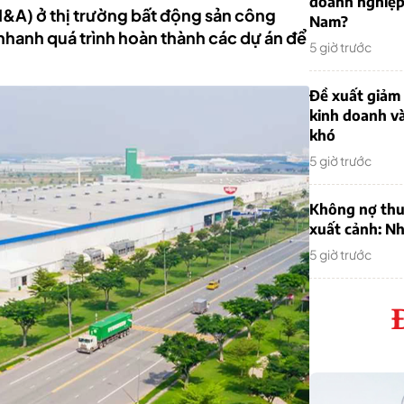
doanh nghiệp
M&A) ở thị trường bất động sản công
Nam?
nhanh quá trình hoàn thành các dự án để
5 giờ trước
Đề xuất giảm
kinh doanh v
khó
5 giờ trước
Không nợ thu
xuất cảnh: Nh
5 giờ trước