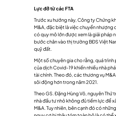
Lực đỡ từ các FTA
Trước xu hướng này, Công ty Chứng kh
M&A, đặc biệt là việc chuyển nhượng 
có quy mô lớn được xem là giải pháp 
bước chân vào thị trường BĐS Việt Na
quỹ đất.
Một số chuyên gia cho rằng, quá trình
của dịch Covid-19 khiến nhiều nhà phát
tài chính. Theo đó, các thương vụ M&A 
sôi động hơn trong năm 2021.
Theo GS. Đặng Hùng Võ, nguyên Thứ t
nhà đầu tư nhỏ không đủ tiềm lực để x
M&A. Tuy nhiên, bên cạnh đó có những r
nguy cơ bị thâu tóm toàn bộ là có thể x