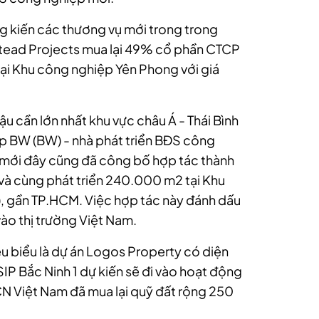
g kiến các thương vụ mới trong trong
stead Projects mua lại 49% cổ phần CTCP
ại Khu công nghiệp Yên Phong với giá
 cần lớn nhất khu vực châu Á - Thái Bình
p BW (BW) - nhà phát triển BĐS công
 mới đây cũng đã công bố hợp tác thành
 và cùng phát triển 240.000 m2 tại Khu
, gần TP.HCM. Việc hợp tác này đánh dấu
ào thị trường Việt Nam.
êu biểu là dự án Logos Property có diện
IP Bắc Ninh 1 dự kiến sẽ đi vào hoạt động
N Việt Nam đã mua lại quỹ đất rộng 250