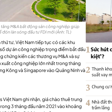
a tăng M&A bất động sản công nghiệp giúp
 đón làn sóng đầu tư FDI mới (Ảnh: TL)
thứ tư, Việt Nam tiếp tục có các khu
1
Sức hút 
số dự án công nghiệp trọng điểm bắt đầu
kiệt’?
ờng chứng kiến các thương vụ M&A và sự
n xuất công nghiệp lớn nhất trong tháng
2
Thanh khoả
ng Kông và Singapore vào Quảng Ninh và
suất vay 
3
Chung cư H
s Việt Nam ghi nhận, giá chào thuê trung
4
Nhà đất th
 trong 3 tháng đầu năm 2021 vào khoảng
trầm lắng